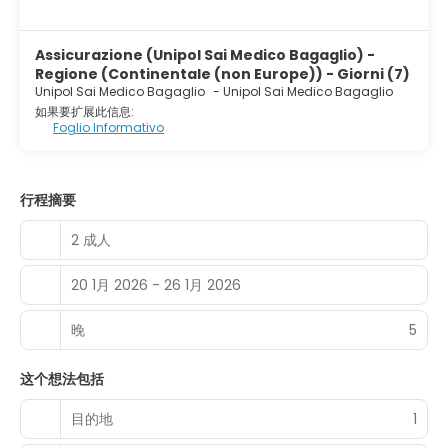
Assicurazione (Unipol Sai Medico Bagaglio) -
Regione (Continentale (non Europe)) - Giorni (7)
Unipol Sai Medico Bagaglio
-
Unipol Sai Medico Bagaglio
如果要扩展此信息:
Foglio Informativo
行程摘要
2 成人
20 1月 2026 - 26 1月 2026
晚
5
这个想法包括
目的地
1