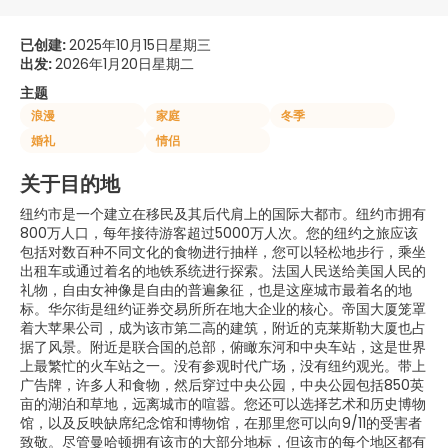
已创建:
2025年10月15日星期三
出发:
2026年1月20日星期二
主题
浪漫
家庭
冬季
婚礼
情侣
关于目的地
纽约市是一个建立在移民及其后代肩上的国际大都市。纽约市拥有
800万人口，每年接待游客超过5000万人次。您的纽约之旅应该
包括对数百种不同文化的食物进行抽样，您可以轻松地步行，乘坐
出租车或通过着名的地铁系统进行探索。法国人民送给美国人民的
礼物，自由女神像是自由的普遍象征，也是这座城市最着名的地
标。华尔街是纽约证券交易所所在地大企业的核心。帝国大厦笼罩
着大苹果公司，成为该市第二高的建筑，附近的克莱斯勒大厦也占
据了风景。附近是联合国的总部，俯瞰东河和中央车站，这是世界
上最繁忙的火车站之一。没有参观时代广场，没有纽约观光。带上
广告牌，许多人和食物，然后穿过中央公园，中央公园包括850英
亩的湖泊和草地，远离城市的喧嚣。您还可以选择艺术和历史博物
馆，以及反映缺席纪念馆和博物馆，在那里您可以向9/11的受害者
致敬。尽管曼哈顿拥有该市的大部分地标，但该市的每个地区都有