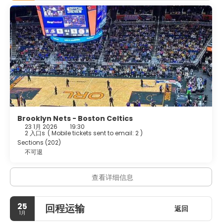
programming is available for your entertainment. Private
bathrooms with showers feature complimentary toiletries
and hair dryers. Conveniences include safes and desks, as
well as phones with free local calls.
Enjoy a satisfying meal at Serendipity 3 Times Squar
serving guests of OYO Times Square.
Featured amenities include express check-out, dry
cleaning/laundry services, and a 24-hour front desk.
Brooklyn Nets - Boston Celtics
23 1月 2026
19:30
2 入口s
(
Mobile tickets sent to email: 2
)
Sections (202)
不可退
查看详细信息
25
回程运输
返回
1月