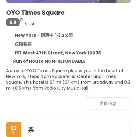
OYO Times Square
好
6.9
9374
New York - 距离中心3.2公里
仅限客房
157 West 47th Street, New York 10036
Run of House NON-REFUNDABLE
A stay at OYO Times Square places you in the heart of
New York, steps from Rockefeller Center and Times
Square. This hotel is 0.1 mi (0.1 km) from Broadway and 0.3
mi (0.5 km) from Radio City Music Hall.
Make use of convenient amenities such as
更多信息
complimentary wireless internet access, concierge
services, and a vending machine.
Make yourself at home in one of the 208 air-conditioned
23
票
rooms featuring LCD televisions. Complimentary wireless
1月
internet access keeps you connected, and cable