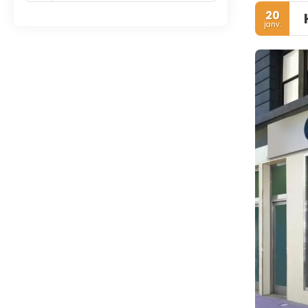
20
janv.