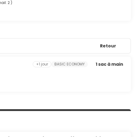
mail: 2
)
r.
s, un service de nettoyage à sec / blanchisserie et une
Retour
1 sac à main
+1 jour
BASIC ECONOMY