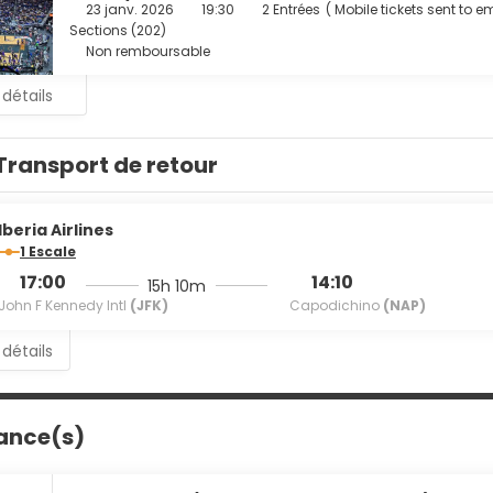
23 janv. 2026
19:30
2 Entrées
(
Mobile tickets sent to e
Square abrite un délicieux restaurant, Serendipity 3 Times Squa
Sections (202)
Non remboursable
ments et services proposés incluent un service de départ expres
ouverte 24 h/24.
 détails
Transport de retour
Iberia Airlines
1 Escale
17:00
14:10
15h 10m
John F Kennedy Intl
(JFK)
Capodichino
(NAP)
 détails
ance(s)