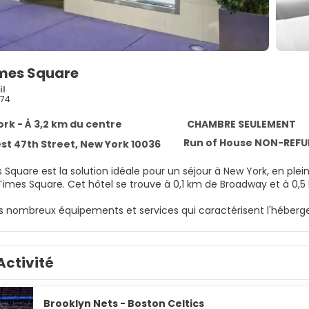
mes Square
il
74
rk - À 3,2 km du centre
CHAMBRE SEULEMENT
Run of House NON-REF
st 47th Street, New York 10036
quare est la solution idéale pour un séjour à New York, en plein 
Center et Times Square. Cet hôtel se trouve à 0,1 km de Broadway 
es nombreux équipements et services qui caractérisent l'héberg
 conciergerie et un distributeur automatique de boissons et d'e
ambres climatisées de l'hébergement vous invitent à la détente
Activité
us permet de rester en contact avec le reste du monde et votre
ivée avec une douche est à votre disposition. Vous y trouvez également des articles de toilette g
es équipements et services offerts par l'hébergement comprenn
ppels locaux gratuits.
Brooklyn Nets - Boston Celtics