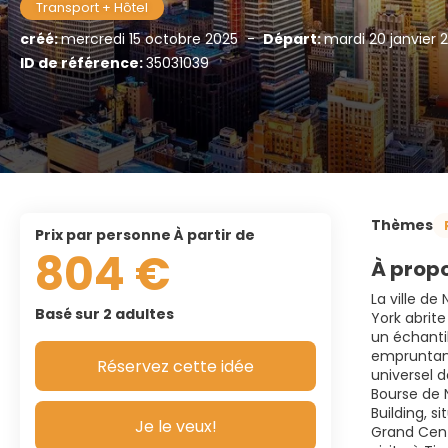
Transport + Hôtel
créé:
mercredi 15 octobre 2025
-
Départ:
mardi 20 janvier 
ID de référence:
35031039
Thèmes
prix par personne À partir de
804 €
À propo
La ville de
Basé sur 2 adultes
York abrite
un échantil
empruntant
Réservez cette idée
universel d
Bourse de N
Building, s
Je le veux!
Grand Cent