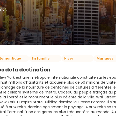
2026
Romantique
En famille
Hiver
Mariages
s de la destination
 New York est une métropole internationale construite sur les ép
 huit millions d’habitants et accueille plus de 50 millions de visite
lonnage de la nourriture de centaines de cultures différentes, e
 le célèbre système de métro. Cadeau du peuple français au pe
e la liberté et le monument le plus célèbre de la ville. Wall Stre
ew York. L'Empire State Building domine la Grosse Pomme. Il s'ag
itué à proximité, domine également le paysage. A proximité se tro
ral Terminal, l'une des gares les plus fréquentées au monde. Au