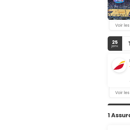
OYO Times 
Les équipe
réception 
Voir les
25
janv.
Voir les
1 Assur