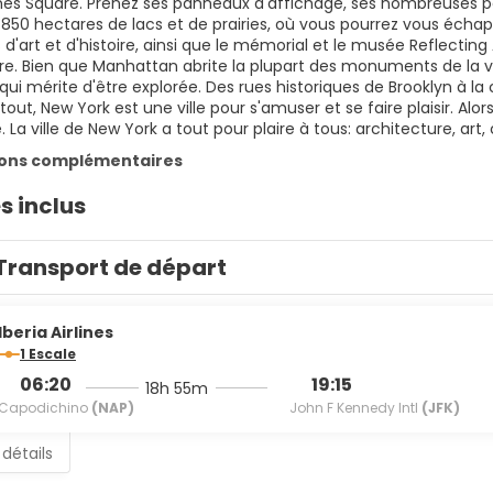
imes Square. Prenez ses panneaux d'affichage, ses nombreuses per
50 hectares de lacs et de prairies, où vous pourrez vous échapp
d'art et d'histoire, ainsi que le mémorial et le musée Reflect
re. Bien que Manhattan abrite la plupart des monuments de la vil
 qui mérite d'être explorée. Des rues historiques de Brooklyn à la
urtout, New York est une ville pour s'amuser et se faire plaisir
e. La ville de New York a tout pour plaire à tous: architecture, art,
ions complémentaires
s inclus
Transport de départ
Iberia Airlines
1 Escale
06:20
19:15
18h 55m
Capodichino
(NAP)
John F Kennedy Intl
(JFK)
 détails