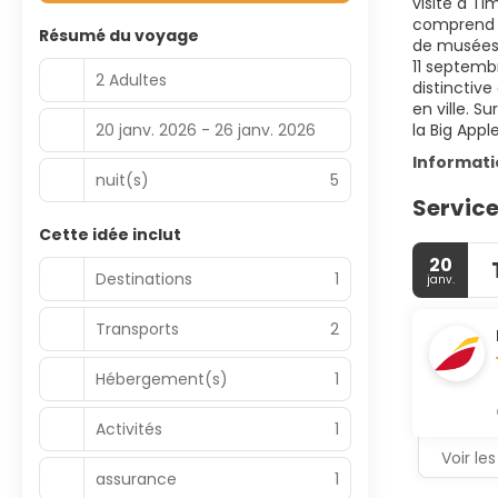
visite à T
comprend 8
Résumé du voyage
de musées 
11 septemb
2 Adultes
distinctive
en ville. S
20 janv. 2026 - 26 janv. 2026
la Big Appl
Informat
nuit(s)
5
Service
Cette idée inclut
20
Destinations
1
janv.
Transports
2
Hébergement(s)
1
Activités
1
Voir les
assurance
1