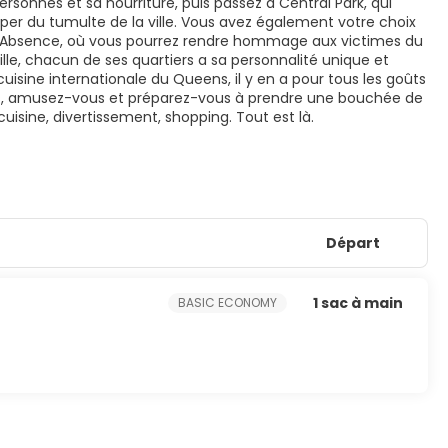
sonnes et sa nourriture, puis passez à Central Park, qui
er du tumulte de la ville. Vous avez également votre choix
ing Absence, où vous pourrez rendre hommage aux victimes du
le, chacun de ses quartiers a sa personnalité unique et
 cuisine internationale du Queens, il y en a pour tous les goûts
. Alors, amusez-vous et préparez-vous à prendre une bouchée de
 cuisine, divertissement, shopping. Tout est là.
Départ
1 sac à main
BASIC ECONOMY