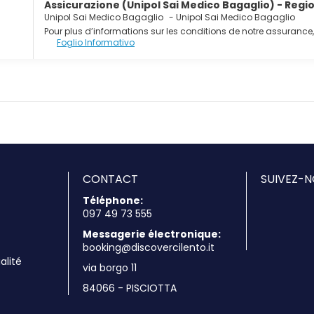
Assicurazione (Unipol Sai Medico Bagaglio) - Regi
Unipol Sai Medico Bagaglio
-
Unipol Sai Medico Bagaglio
Pour plus d’informations sur les conditions de notre assurance, 
Foglio Informativo
CONTACT
SUIVEZ-N
Téléphone:
097 49 73 555
Messagerie électronique:
booking@discovercilento.it
alité
via borgo 11
84066 - PISCIOTTA