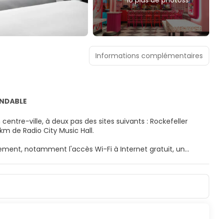
16 plus de photoss
Informations complémentaires
UNDABLE
centre-ville, à deux pas des sites suivants : Rockefeller
et à 0,5 km de Radio City Music Hall.
ement, notamment l'accès Wi-Fi à Internet gratuit, un
n-cas.
 et comprennent une télévision LCD. L'accès Wi-Fi à Internet
 divertissement est assuré par des chaînes par câble. Une
ratuits et un sèche-
ent un coffre-fort et un bureau, mais aussi un téléphone