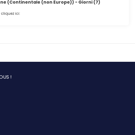
one (Continentale (non Europe)) - Giorni (7)
cliquez ici:
OUS !