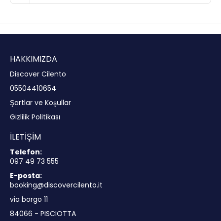
HAKKIMIZDA
Discover Cilento
05504410654
Şartlar ve Koşullar
Gizlilik Politikası
İLETIŞIM
Telefon:
097 49 73 555
E-posta:
booking@discovercilento.it
via borgo 11
84066 - PISCIOTTA