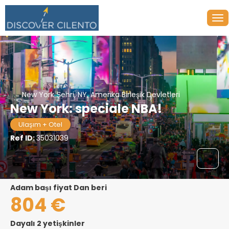
New York Şehri, NY, Amerika Birleşik Devletleri
New York: speciale NBA!
Ulaşım + Otel
Ref ID:
35031039
adam başı fiyat Dan beri
804 €
Dayalı 2 yetişkinler