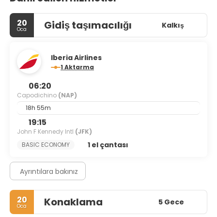
20
Gidiş taşımacılığı
Kalkış
Oca
Iberia Airlines
1 Aktarma
06:20
Capodichino
(NAP)
18h 55m
19:15
John F Kennedy Intl
(JFK)
1 el çantası
BASIC ECONOMY
Ayrıntılara bakınız
20
Konaklama
5 Gece
Oca