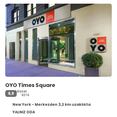
OYO Times Square
Güzel
6,9
9374
New York - Merkezden 3,2 km uzaklıkta
YALNIZ ODA