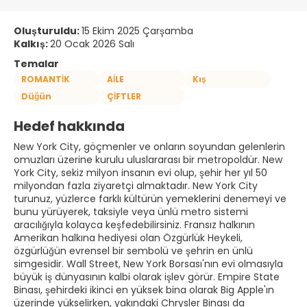
Oluşturuldu:
15 Ekim 2025 Çarşamba
Kalkış:
20 Ocak 2026 Salı
Temalar
ROMANTİK
AİLE
Kış
Düğün
ÇİFTLER
Hedef hakkında
New York City, göçmenler ve onların soyundan gelenlerin
omuzları üzerine kurulu uluslararası bir metropoldür. New
York City, sekiz milyon insanın evi olup, şehir her yıl 50
milyondan fazla ziyaretçi almaktadır. New York City
turunuz, yüzlerce farklı kültürün yemeklerini denemeyi ve
bunu yürüyerek, taksiyle veya ünlü metro sistemi
aracılığıyla kolayca keşfedebilirsiniz. Fransız halkının
Amerikan halkına hediyesi olan Özgürlük Heykeli,
özgürlüğün evrensel bir sembolü ve şehrin en ünlü
simgesidir. Wall Street, New York Borsası'nın evi olmasıyla
büyük iş dünyasının kalbi olarak işlev görür. Empire State
Binası, şehirdeki ikinci en yüksek bina olarak Big Apple'ın
üzerinde yükselirken, yakındaki Chrysler Binası da