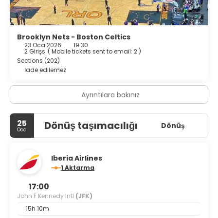
Featured amenities include express check-out, dry
cleaning/laundry services, and a 24-hour front desk.
Brooklyn Nets - Boston Celtics
23 Oca 2026
19:30
2 Girişs
(
Mobile tickets sent to email: 2
)
Sections (202)
İade edilemez
Ayrıntılara bakınız
25
Dönüş taşımacılığı
Dönüş
Oca
Iberia Airlines
1 Aktarma
17:00
John F Kennedy Intl
(JFK)
15h 10m