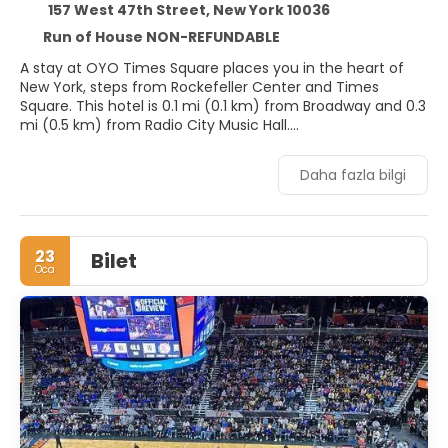
157 West 47th Street, New York 10036
Run of House NON-REFUNDABLE
A stay at OYO Times Square places you in the heart of
New York, steps from Rockefeller Center and Times
Square. This hotel is 0.1 mi (0.1 km) from Broadway and 0.3
mi (0.5 km) from Radio City Music Hall.
Make use of convenient amenities such as
Daha fazla bilgi
complimentary wireless internet access, concierge
services, and a vending machine.
Make yourself at home in one of the 208 air-conditioned
23
Bilet
rooms featuring LCD televisions. Complimentary wireless
Oca
internet access keeps you connected, and cable
programming is available for your entertainment. Private
bathrooms with showers feature complimentary toiletries
and hair dryers. Conveniences include safes and desks, as
well as phones with free local calls.
Enjoy a satisfying meal at Serendipity 3 Times Squar
serving guests of OYO Times Square.