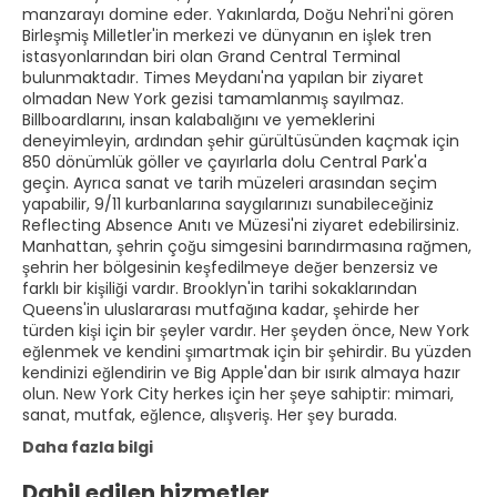
manzarayı domine eder. Yakınlarda, Doğu Nehri'ni gören
Birleşmiş Milletler'in merkezi ve dünyanın en işlek tren
istasyonlarından biri olan Grand Central Terminal
bulunmaktadır. Times Meydanı'na yapılan bir ziyaret
olmadan New York gezisi tamamlanmış sayılmaz.
Billboardlarını, insan kalabalığını ve yemeklerini
deneyimleyin, ardından şehir gürültüsünden kaçmak için
850 dönümlük göller ve çayırlarla dolu Central Park'a
geçin. Ayrıca sanat ve tarih müzeleri arasından seçim
yapabilir, 9/11 kurbanlarına saygılarınızı sunabileceğiniz
Reflecting Absence Anıtı ve Müzesi'ni ziyaret edebilirsiniz.
Manhattan, şehrin çoğu simgesini barındırmasına rağmen,
şehrin her bölgesinin keşfedilmeye değer benzersiz ve
farklı bir kişiliği vardır. Brooklyn'in tarihi sokaklarından
Queens'in uluslararası mutfağına kadar, şehirde her
türden kişi için bir şeyler vardır. Her şeyden önce, New York
eğlenmek ve kendini şımartmak için bir şehirdir. Bu yüzden
kendinizi eğlendirin ve Big Apple'dan bir ısırık almaya hazır
olun. New York City herkes için her şeye sahiptir: mimari,
sanat, mutfak, eğlence, alışveriş. Her şey burada.
Daha fazla bilgi
Dahil edilen hizmetler