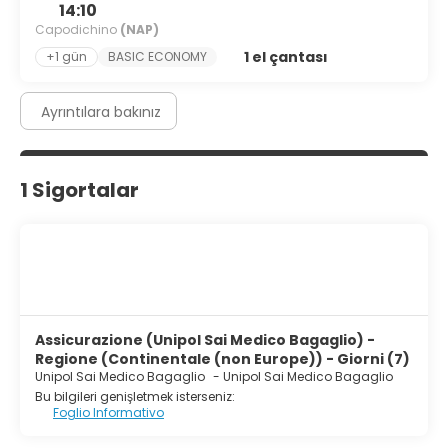
14:10
Capodichino
(NAP)
1 el çantası
+1 gün
BASIC ECONOMY
Ayrıntılara bakınız
1 Sigortalar
Assicurazione (Unipol Sai Medico Bagaglio) -
Regione (Continentale (non Europe)) - Giorni (7)
Unipol Sai Medico Bagaglio
-
Unipol Sai Medico Bagaglio
Bu bilgileri genişletmek isterseniz:
Foglio Informativo