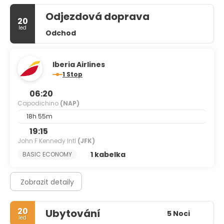
Odjezdová doprava
20
led
Odchod
Iberia Airlines
1 Stop
06:20
Capodichino
(NAP)
18h 55m
19:15
John F Kennedy Intl
(JFK)
1 kabelka
BASIC ECONOMY
Zobrazit detaily
20
Ubytování
5 Noci
led