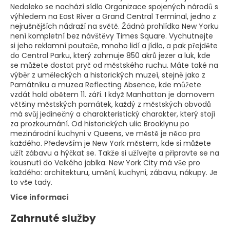
Nedaleko se nachází sídlo Organizace spojených národů s
výhledem na East River a Grand Central Terminal, jedno z
nejrušnějších nádraží na světě. Žádná prohlídka New Yorku
není kompletní bez návštěvy Times Square. Vychutnejte
si jeho reklamní poutače, mnoho lidí a jídlo, a pak přejděte
do Central Parku, který zahrnuje 850 akrů jezer a luk, kde
se můžete dostat pryč od městského ruchu. Máte také na
výběr z uměleckých a historických muzeí, stejně jako z
Památníku a muzea Reflecting Absence, kde můžete
vzdát hold obětem 11. září. I když Manhattan je domovem
většiny městských památek, každý z městských obvodů
má svůj jedinečný a charakteristický charakter, který stojí
za prozkoumání. Od historických ulic Brooklynu po
mezinárodní kuchyni v Queens, ve městě je něco pro
každého. Především je New York městem, kde si můžete
užít zábavu a hýčkat se. Takže si užívejte a připravte se na
kousnutí do Velkého jablka. New York City má vše pro
každého: architekturu, umění, kuchyni, zábavu, nákupy. Je
to vše tady.
Více informací
Zahrnuté služby