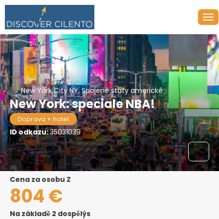
New York City NY, Spojené státy americké
New York: speciale NBA!
Doprava + hotel
ID odkazu:
35031039
Cena za osobu Z
804 €
Na základě 2 dospělýs