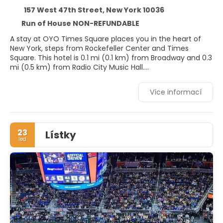
157 West 47th Street, New York 10036
Run of House NON-REFUNDABLE
A stay at OYO Times Square places you in the heart of
New York, steps from Rockefeller Center and Times
Square. This hotel is 0.1 mi (0.1 km) from Broadway and 0.3
mi (0.5 km) from Radio City Music Hall.
Make use of convenient amenities such as
Více informací
complimentary wireless internet access, concierge
services, and a vending machine.
Make yourself at home in one of the 208 air-conditioned
23
Lístky
rooms featuring LCD televisions. Complimentary wireless
led
internet access keeps you connected, and cable
programming is available for your entertainment. Private
bathrooms with showers feature complimentary toiletries
and hair dryers. Conveniences include safes and desks, as
well as phones with free local calls.
Enjoy a satisfying meal at Serendipity 3 Times Squar
serving guests of OYO Times Square.