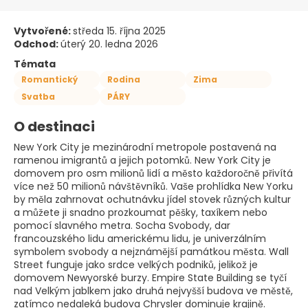
Vytvořené:
středa 15. října 2025
Odchod:
úterý 20. ledna 2026
Témata
Romantický
Rodina
Zima
Svatba
PÁRY
O destinaci
New York City je mezinárodní metropole postavená na
ramenou imigrantů a jejich potomků. New York City je
domovem pro osm milionů lidí a město každoročně přivítá
více než 50 milionů návštěvníků. Vaše prohlídka New Yorku
by měla zahrnovat ochutnávku jídel stovek různých kultur
a můžete ji snadno prozkoumat pěšky, taxíkem nebo
pomocí slavného metra. Socha Svobody, dar
francouzského lidu americkému lidu, je univerzálním
symbolem svobody a nejznámější památkou města. Wall
Street funguje jako srdce velkých podniků, jelikož je
domovem Newyorské burzy. Empire State Building se tyčí
nad Velkým jablkem jako druhá nejvyšší budova ve městě,
zatímco nedaleká budova Chrysler dominuje krajině.