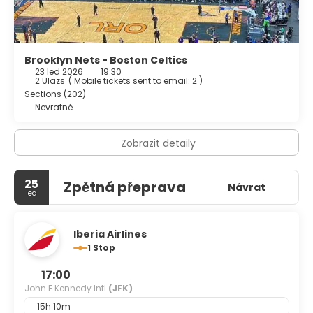
Featured amenities include express check-out, dry
cleaning/laundry services, and a 24-hour front desk.
Brooklyn Nets - Boston Celtics
23 led 2026
19:30
2 Ulazs
(
Mobile tickets sent to email: 2
)
Sections (202)
Nevratné
Zobrazit detaily
25
Zpětná přeprava
Návrat
led
Iberia Airlines
1 Stop
17:00
John F Kennedy Intl
(JFK)
15h 10m