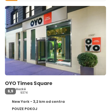
OYO Times Square
Hezké
6,9
9374
New York - 3,2 km od centra
POUZE POKOJ