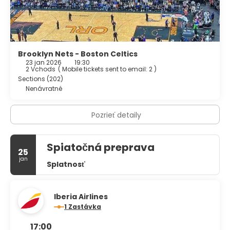
Featured amenities include express check-out, dry
cleaning/laundry services, and a 24-hour front desk.
Brooklyn Nets - Boston Celtics
23 jan 2026
19:30
2 Vchods
(
Mobile tickets sent to email: 2
)
Sections (202)
Nenávratné
Pozrieť detaily
Spiatočná preprava
25
jan
Splatnosť
Iberia Airlines
1 Zastávka
17:00