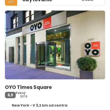
jan
OYO Times Square
Pekný
6,9
9374
New York - V 3,2 km od centra