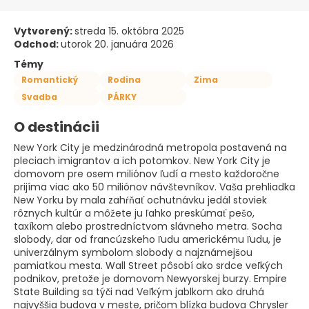
Vytvorený:
streda 15. októbra 2025
Odchod:
utorok 20. januára 2026
Témy
Romantický
Rodina
Zima
Svadba
PÁRKY
O destinácii
New York City je medzinárodná metropola postavená na
pleciach imigrantov a ich potomkov. New York City je
domovom pre osem miliónov ľudí a mesto každoročne
prijíma viac ako 50 miliónov návštevníkov. Vaša prehliadka
New Yorku by mala zahŕňať ochutnávku jedál stoviek
rôznych kultúr a môžete ju ľahko preskúmať pešo,
taxíkom alebo prostredníctvom slávneho metra. Socha
slobody, dar od francúzskeho ľudu americkému ľudu, je
univerzálnym symbolom slobody a najznámejšou
pamiatkou mesta. Wall Street pôsobí ako srdce veľkých
podnikov, pretože je domovom Newyorskej burzy. Empire
State Building sa týči nad Veľkým jablkom ako druhá
najvyššia budova v meste, pričom blízka budova Chrysler