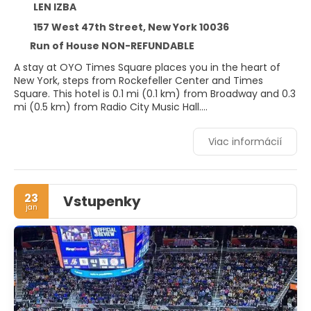
LEN IZBA
157 West 47th Street, New York 10036
Run of House NON-REFUNDABLE
A stay at OYO Times Square places you in the heart of
New York, steps from Rockefeller Center and Times
Square. This hotel is 0.1 mi (0.1 km) from Broadway and 0.3
mi (0.5 km) from Radio City Music Hall.
Make use of convenient amenities such as
Viac informácií
complimentary wireless internet access, concierge
services, and a vending machine.
Make yourself at home in one of the 208 air-conditioned
23
Vstupenky
rooms featuring LCD televisions. Complimentary wireless
jan
internet access keeps you connected, and cable
programming is available for your entertainment. Private
bathrooms with showers feature complimentary toiletries
and hair dryers. Conveniences include safes and desks, as
well as phones with free local calls.
Enjoy a satisfying meal at Serendipity 3 Times Squar
serving guests of OYO Times Square.