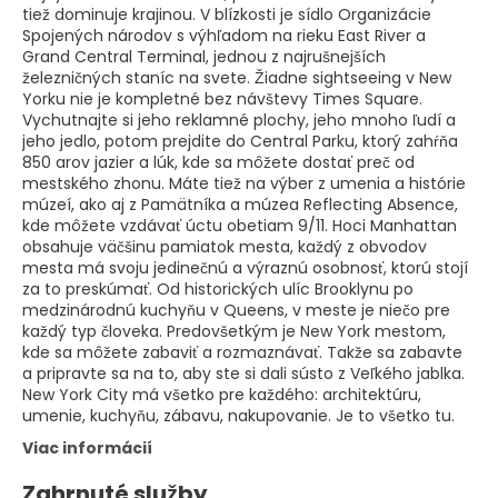
tiež dominuje krajinou. V blízkosti je sídlo Organizácie
Spojených národov s výhľadom na rieku East River a
Grand Central Terminal, jednou z najrušnejších
železničných staníc na svete. Žiadne sightseeing v New
Yorku nie je kompletné bez návštevy Times Square.
Vychutnajte si jeho reklamné plochy, jeho mnoho ľudí a
jeho jedlo, potom prejdite do Central Parku, ktorý zahŕňa
850 arov jazier a lúk, kde sa môžete dostať preč od
mestského zhonu. Máte tiež na výber z umenia a histórie
múzeí, ako aj z Pamätníka a múzea Reflecting Absence,
kde môžete vzdávať úctu obetiam 9/11. Hoci Manhattan
obsahuje väčšinu pamiatok mesta, každý z obvodov
mesta má svoju jedinečnú a výraznú osobnosť, ktorú stojí
za to preskúmať. Od historických ulíc Brooklynu po
medzinárodnú kuchyňu v Queens, v meste je niečo pre
každý typ človeka. Predovšetkým je New York mestom,
kde sa môžete zabaviť a rozmaznávať. Takže sa zabavte
a pripravte sa na to, aby ste si dali sústo z Veľkého jablka.
New York City má všetko pre každého: architektúru,
umenie, kuchyňu, zábavu, nakupovanie. Je to všetko tu.
Viac informácií
Zahrnuté služby