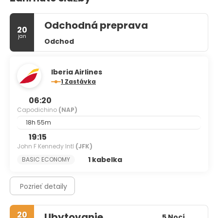
Odchodná preprava
20
jan
Odchod
Iberia Airlines
1 Zastávka
06:20
Capodichino
(NAP)
18h 55m
19:15
John F Kennedy Intl
(JFK)
1 kabelka
BASIC ECONOMY
Pozrieť detaily
20
Ubytovanie
5 Nocí