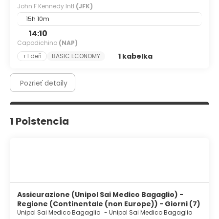
John F Kennedy Intl
(JFK)
15h 10m
14:10
Capodichino
(NAP)
1 kabelka
+1 deň
BASIC ECONOMY
Pozrieť detaily
1 Poistencia
Assicurazione (Unipol Sai Medico Bagaglio) -
Regione (Continentale (non Europe)) - Giorni (7)
Unipol Sai Medico Bagaglio
-
Unipol Sai Medico Bagaglio