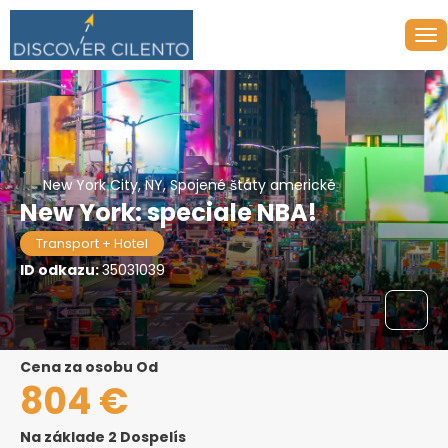
New York City, NY, Spojené štáty americké
New York: speciale NBA!
Transport + Hotel
ID odkazu:
35031039
Cena za osobu Od
804 €
Na základe 2 Dospelís