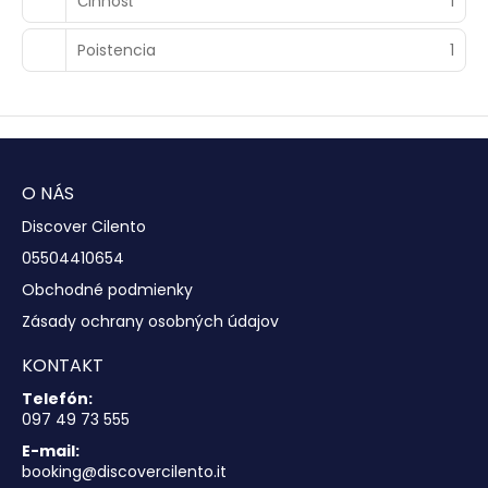
Činnosť
1
Poistencia
1
O NÁS
Discover Cilento
05504410654
Obchodné podmienky
Zásady ochrany osobných údajov
KONTAKT
Telefón:
097 49 73 555
E-mail:
booking@discovercilento.it