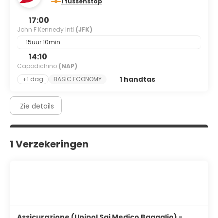
1 tussenstop
17:00
John F Kennedy Intl
(JFK)
15uur 10min
14:10
Capodichino
(NAP)
1 handtas
+1 dag
BASIC ECONOMY
Zie details
1 Verzekeringen
Assicurazione (Unipol Sai Medico Bagaglio) -