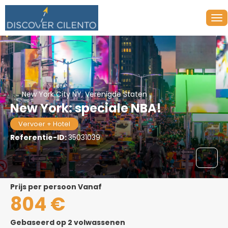
New York City NY, Verenigde Staten
New York: speciale NBA!
Vervoer + Hotel
Referentie-ID:
35031039
prijs per persoon Vanaf
804 €
Gebaseerd op 2 volwassenen