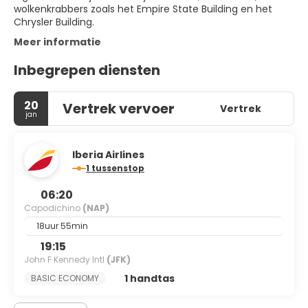
wolkenkrabbers zoals het Empire State Building en het
Chrysler Building.
Meer informatie
Inbegrepen diensten
20
Vertrek vervoer
Vertrek
jan
Iberia Airlines
1 tussenstop
06:20
Capodichino
(NAP)
18uur 55min
19:15
John F Kennedy Intl
(JFK)
1 handtas
BASIC ECONOMY