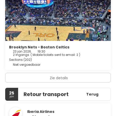
Gasten van OYO Times Square kunnen genieten van een
deugddoende maaltijd bij Serendipity 3 Times Squar.
Enkele van de voorzieningen zijn een snelle
uitcheckservice, een stomerij/wasserijservice en een 24-
uurs receptie.
Brooklyn Nets - Boston Celtics
23 jan 2026
19:30
2 Ingangs
(
Mobile tickets sent to email: 2
)
Sections (202)
Niet vergoedbaar
Zie details
25
Retour transport
Terug
jan
Iberia Airlines