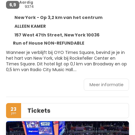
Aardig
6,9
9374
New York - Op 3,2 km van het centrum
ALLEEN KAMER
157 West 47th Street, New York 10036
Run of House NON-REFUNDABLE
Wanneer je verblijft bij OYO Times Square, bevind je je in
het hart van New York, vlak bij Rockefeller Center en
Times Square. Dit hotel ligt op 0,1 km van Broadway en op
0,5 km van Radio City Music Hall.
Maak gebruik van handige voorzieningen zoals gratis wifi,
Meer informatie
conciërgeservices en een automaat.
Doe of je thuis bent in één van de 208 klimaatgeregelde
kamers met een lcd-televisie. Dankzij gratis wifi blijf je
23
Tickets
online, terwijl de tv met kabelzenders zorgt voor het
jan
kijkplezier. De privébadkamers met een douche hebben
gratis toiletartikelen en haardrogers. Voorzieningen zijn
bijvoorbeeld een kluis, een bureau en een telefoon met
gratis lokale gesprekken.