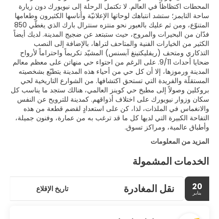
المحطات اكتظاظاً في العالم. لا تكتمل الرحلة إلى نيويورك دون زيارة
ساحة التايمز؛ ستشد انتباهك لوحاتها الإعلانيّة وأناسها الكثيرون وطعامها
المتنوّع، ومن ثم عليك بالعبور نحو منتزه سنترال بارك الذي يغطّي 850
فدّان من البحيرات والمروج، حيث ستبتعد عن ضجيج المدينة. لديك أيضاً
الكثير من الخيارات الفنية والمتاحف لتراها، بالإضافة إلى النصب
التذكاري ومتحف (ريفليكتينغ آبسنس) المشيّد تكريماً واحتراماً لأرواح
ضحايا أحداث 9/11. على الرغم من احتواء حي منهاتن على معظم معالم
المدينة ورموزها، إلا أن كل حي من أحياء هذه المدينة يتطبّع بشخصيته
المستقلّة والفريدة التي تستحق اكتشافها. من الشوارع التاريخية لحي
بروكلين وصولاً إلى مطبخ حي كوينز العالمي، هنالك ستجد ما يناسب كل
سكان وزوار نيويورك على اختلاف أذواقهم. كمدينة للترويح عن النفس
والانغماس في الملذات، لذا، كن على استعدادٍ لقضم قطعة من هذه
التفاحة الكبيرة التي لديها كل ما قد ترغب به من عمارة، وفنون جميلة،
وأطباق عالمية، ومراكز تسوق.
المزيد من المعلومات
الخدمات المشمولة
20
نقل المغادرة
تاريخ الإقلاع
يناير