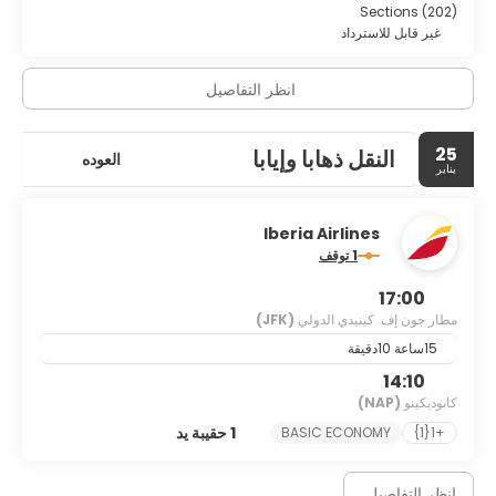
Sections (202)
غير قابل للاسترداد
انظر التفاصيل
25
النقل ذهابا وإيابا
العوده
يناير
Iberia Airlines
1 توقف
17:00
مطار جون إف. كينيدي الدولي
(JFK)
15ساعة 10دقيقة
14:10
كابوديكينو
(NAP)
1 حقيبة يد
BASIC ECONOMY
+1{1}
انظر التفاصيل