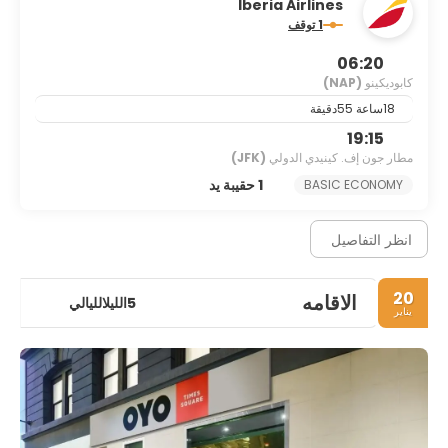
Iberia Airlines
1 توقف
06:20
كابوديكينو
(NAP)
18ساعة 55دقيقة
19:15
مطار جون إف. كينيدي الدولي
(JFK)
1 حقيبة يد
BASIC ECONOMY
انظر التفاصيل
20
الاقامه
5الليلالليالي
يناير