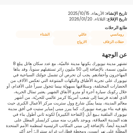
تاريخ الإنشاء:
الأربعاء، 2025/10/15
تاريخ الإقلاع:
الثلاثاء، 2026/01/20
طابع الرحلات
رومانسي
عائلي
الشتاء
حفلات الزفاف
الازواج
عن الوجهة
تشتهر مدينة نيويورك بكونها مدينة عالميّة، مع عدد سكان هائل يبلغ 8
مليون نسمة، بالإضافة إلى 50 مليون زائر تستقبلهم سنوياً، وقد بناها
المهاجرون وأحفادهم. يجب أن تحرص أن تشمل جولتك السياحية في
نيويورك على تجربة الأطباق والنكهات المتنوعة التي تعكس الآلاف من
الحضارات المختلفة، وستلاقيها بسهولة بينما تتجول سيراً على الأقدام، أو
خلال ركوبك سيارة أجرة أو مترو الأنفاق الشهير. يعتبر تمثال الحرية،
الذي أهدته فرنسا إلى شعب أمريكا كرمز عالمي للحريّة، من أشهر
معالم المدينة، بينما يمثّل شارع وول ستريت مركز الأعمال الكبرى حيث
يقع فيه بناء بورصة نيويورك، كما يبرز مبنى إمباير ستيت في أفق مدينة
نيويورك الملقبة بـبيغ آبل (التفاحة الكبيرة) لكونه ثاني أطول بناء في
هذه المدينة العملاقة، ويوجد بالقرب منه مبنى كرايسلر المطل على
المدينة أيضاً، بالإضافة إلى مبنى المكاتب الرئيسية لمنظمة الأمم المتحدة
المطلّة على نهر إيست، ومحطة قطارات غراند سنترال؛ أحد أكثر