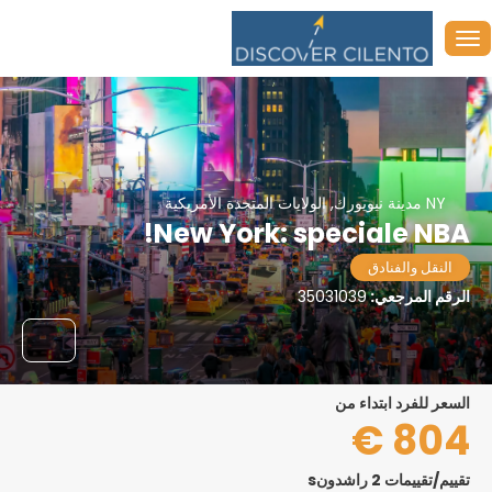
NY مدينة نيويورك, الولايات المتحدة الأمريكية
New York: speciale NBA!
النقل والفنادق
الرقم المرجعي:
35031039
السعر للفرد ابتداء من
804 €
تقييم/تقييمات 2 راشدونs