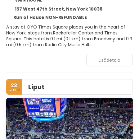
VAIN HUONE
157 West 47th Street, New York 10036
Run of House NON-REFUNDABLE
A stay at OYO Times Square places you in the heart of
New York, steps from Rockefeller Center and Times
Square. This hotel is 0.1 mi (0.1 km) from Broadway and 0.3
mi (0.5 km) from Radio City Music Hall.
Make use of convenient amenities such as
Lisätietoja
complimentary wireless internet access, concierge
services, and a vending machine.
Make yourself at home in one of the 208 air-conditioned
23
Liput
rooms featuring LCD televisions. Complimentary wireless
tammi
internet access keeps you connected, and cable
programming is available for your entertainment. Private
bathrooms with showers feature complimentary toiletries
and hair dryers. Conveniences include safes and desks, as
well as phones with free local calls.
Enjoy a satisfying meal at Serendipity 3 Times Squar
serving guests of OYO Times Square.