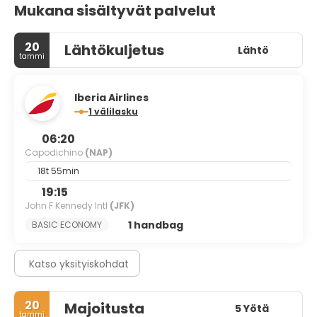
Mukana sisältyvät palvelut
20
Lähtökuljetus
Lähtö
tammi
Iberia Airlines
1 välilasku
06:20
Capodichino
(NAP)
18t 55min
19:15
John F Kennedy Intl
(JFK)
1 handbag
BASIC ECONOMY
Katso yksityiskohdat
20
Majoitusta
5 Yötä
tammi