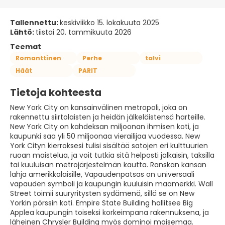
Tallennettu:
keskiviikko 15. lokakuuta 2025
Lähtö:
tiistai 20. tammikuuta 2026
Teemat
Romanttinen
Perhe
talvi
Häät
PARIT
Tietoja kohteesta
New York City on kansainvälinen metropoli, joka on
rakennettu siirtolaisten ja heidän jälkeläistensä harteille.
New York City on kahdeksan miljoonan ihmisen koti, ja
kaupunki saa yli 50 miljoonaa vierailijaa vuodessa. New
York Cityn kierroksesi tulisi sisältää satojen eri kulttuurien
ruoan maistelua, ja voit tutkia sitä helposti jalkaisin, taksilla
tai kuuluisan metrojärjestelmän kautta. Ranskan kansan
lahja amerikkalaisille, Vapaudenpatsas on universaali
vapauden symboli ja kaupungin kuuluisin maamerkki. Wall
Street toimii suuryritysten sydämenä, sillä se on New
Yorkin pörssin koti. Empire State Building hallitsee Big
Applea kaupungin toiseksi korkeimpana rakennuksena, ja
läheinen Chrysler Building myös dominoi maisemaa.