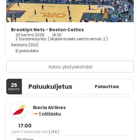
Featured amenities include express check-out, dry
cleaning/laundry services, and a 24-hour front desk.
Brooklyn Nets - Boston Celtics
23 tammi 2026
19:30
2 Sisäänkäyntis
(
Mobile tickets sent to email: 2
)
Sections (202)
Ei palauteta
Katso yksityiskohdat
25
Paluukuljetus
Palauttaa
tammi
Iberia Airlines
1 välilasku
17:00
John F Kennedy Intl
(JFK)
15t 10min