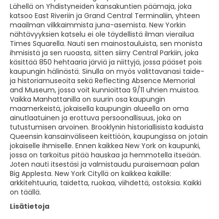
Lähellä on Yhdistyneiden kansakuntien päämaja, joka
katsoo East Riveriin ja Grand Central Terminaliin, yhteen
maailman vilkkaimmista juna-asemista. New Yorkin
nähtävyyksien katselu ei ole täydellistä ilman vierailua
Times Squarella. Nauti sen mainostauluista, sen monista
ihmisistä ja sen ruoasta, sitten siirry Central Parkiin, joka
käsittää 850 hehtaaria järviä ja niittyjä, jossa pääset pois
kaupungin hälinästä. Sinulla on myös valittavanasi taide-
ja historiamuseoita sekä Reflecting Absence Memorial
and Museum, jossa voit kunnioittaa 9/11 uhrien muistoa.
Vaikka Manhattanilla on suurin osa kaupungin
maamerkeistä, jokaisella kaupungin alueella on oma
ainutlaatuinen ja erottuva persoonallisuus, joka on
tutustumisen arvoinen. Brooklynin historiallisista kaduista
Queensin kansainväliseen keittiöön, kaupungissa on jotain
jokaiselle ihmiselle. Ennen kaikkea New York on kaupunki,
jossa on tarkoitus pitää hauskaa ja hemmotella itseään.
Joten nauti itsestäsi ja valmistaudu puraisemaan palan
Big Applesta. New York Cityllä on kaikkea kaikille:
arkkitehtuuria, taidetta, ruokaa, viihdettä, ostoksia. Kaikki
on täällä.
Lisätietoja