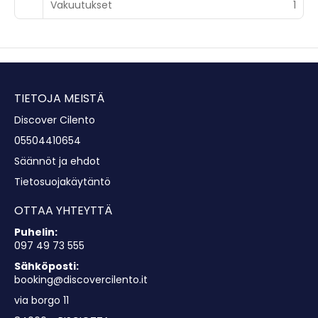
Vakuutukset
1
TIETOJA MEISTÄ
Discover Cilento
05504410654
Säännöt ja ehdot
Tietosuojakäytäntö
OTTAA YHTEYTTÄ
Puhelin:
097 49 73 555
Sähköposti:
booking@discovercilento.it
via borgo 11