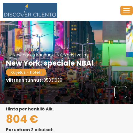
New Yorkin kaupunki, NY, Yhdysvallat
New York: speciale NBA!
Kuljetus + hotelli
Viitteen tunnus:
35031039
hinta per henkilö Alk.
804 €
Perustuen 2 aikuiset