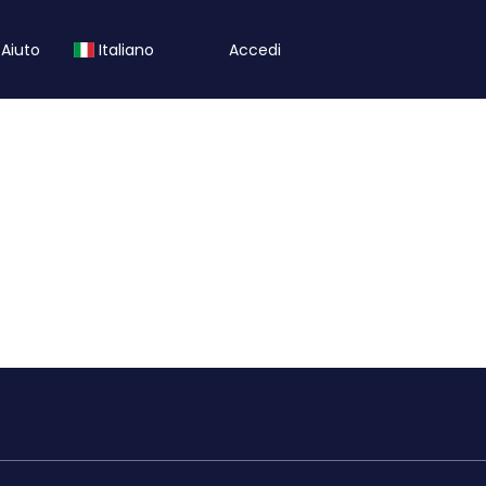
Aiuto
Italiano
Accedi
Hotel/Case
Trasporti
Attività
l