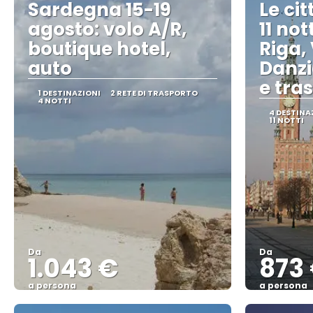
Sardegna 15-19
Le ci
agosto: volo A/R,
11 not
boutique hotel,
Riga, 
auto
Danzic
e tras
1 DESTINAZIONI
2 RETE DI TRASPORTO
4 NOTTI
4 DESTINA
11 NOTTI
Da
Da
1.043 €
873
a persona
a persona
Vedere