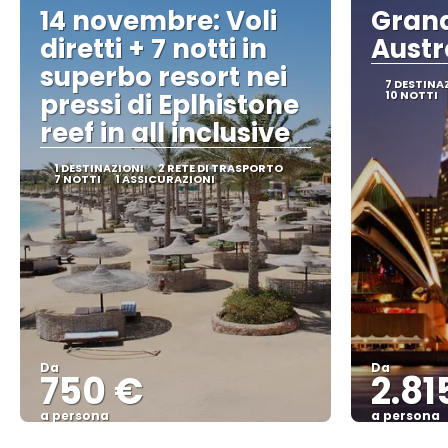
14 novembre: Voli
Grand
diretti + 7 notti in
Austr
superbo resort nei
7 DESTINA
pressi di Eplhistone
10 NOTTI
reef in all inclusive
1 DESTINAZIONI
2 RETE DI TRASPORTO
7 NOTTI
1 ASSICURAZIONI
Da
Da
750 €
2.81
a persona
a persona
Vedere