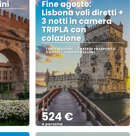
ini
Fine agosto:
Lisbona voli diretti +
3 notti in camera
TRIPLA con
colazione
1 DESTINAZIONI
2 RETE DI TRASPORTO
3 NOTTI
1 ASSICURAZIONI
Da
524 €
a persona
Vedere