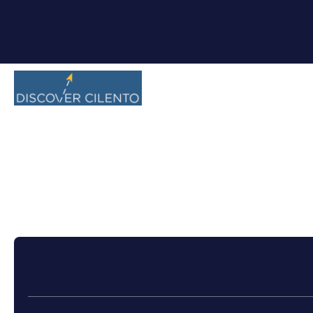
+
Crociere
Crea Itinerario
Trasporti + Hote