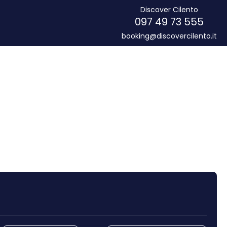
Discover Cilento
097 49 73 555
booking@discovercilento.it
Noleggio Auto
Trasferimenti
Routing