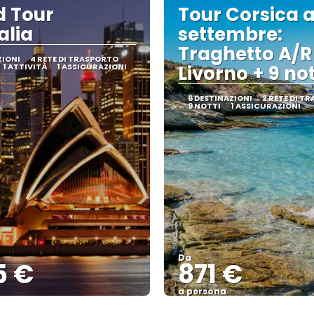
 Tour
Tour Corsica 
alia
settembre:
Traghetto A/R
ZIONI
4 RETE DI TRASPORTO
1 ATTIVITÀ
1 ASSICURAZIONI
Livorno + 9 not
6 DESTINAZIONI
2 RETE DI T
9 NOTTI
1 ASSICURAZIONI
Da
5 €
871 €
a persona
Vedere
Vedere