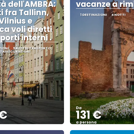
ttà dell'AMBRA:
vacanze a rim
ti fra Tallinn,
1 DESTINAZIONI
4 NOTTI
Vilnius e
a voli diretti
porti interni .
ZIONI
5 RETE DI TRASPORTO
1 ASSICURAZIONI
Da
 €
131 €
a persona
Vedere
Vedere