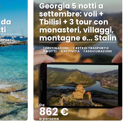
a
Georgia 5 notti a
settembre: voli +
 da
Tbilisi + 3 tour con
ti
monasteri, villaggi,
montagne e... Stalin
RASPORTO
1 DESTINAZIONI
2 RETE DI TRASPORTO
5 NOTTI
4 ATTIVITÀ
1 ASSICURAZIONI
Da
862 €
a persona
Vedere