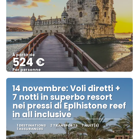
À partir de
524 €
Par personne
Afficher
14 novembre: Voli diretti +
7 notti in superbo resort
nei pressi di Eplhistone reef
in all inclusive
1 DESTINATIONS
2 TRANSPORTS
7 NUIT(S)
1 ASSURANCES