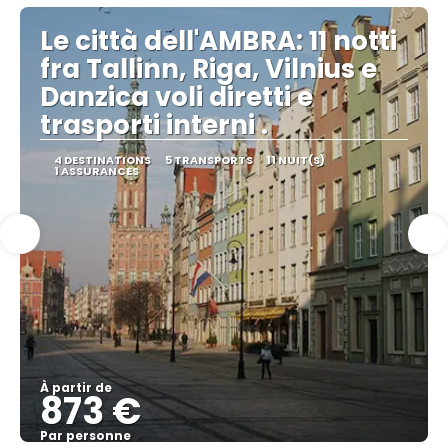
Le città dell'AMBRA: 11 notti
fra Tallinn, Riga, Vilnius e
Danzica voli diretti e
trasporti interni .
4 DESTINATIONS
5 TRANSPORTS
11 NUIT(S)
1 ASSURANCES
À partir de
873 €
Par personne