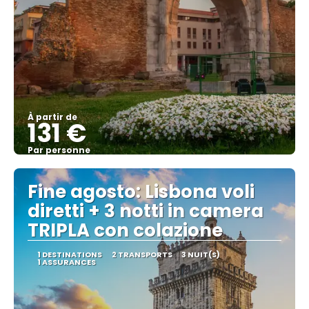
À partir de
131 €
Par personne
Afficher
Fine agosto: Lisbona voli
diretti + 3 notti in camera
TRIPLA con colazione
1 DESTINATIONS
2 TRANSPORTS
3 NUIT(S)
1 ASSURANCES