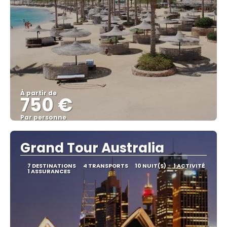
À partir de
750 €
Par personne
Afficher
Grand Tour Australia
7 DESTINATIONS
4 TRANSPORTS
10 NUIT(S)
1 ACTIVITÉ
1 ASSURANCES