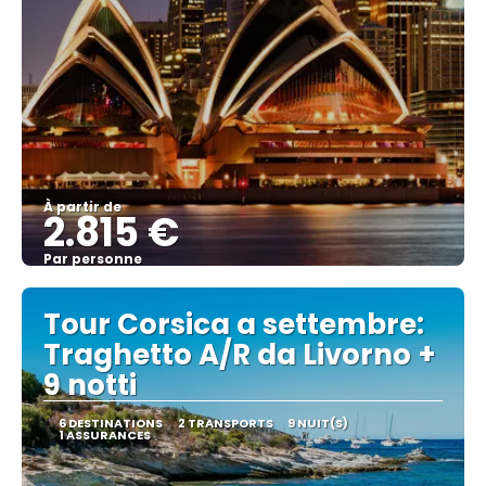
À partir de
2.815 €
Par personne
Afficher
Tour Corsica a settembre:
Traghetto A/R da Livorno +
9 notti
6 DESTINATIONS
2 TRANSPORTS
9 NUIT(S)
1 ASSURANCES