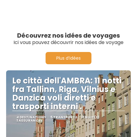
Découvrez nos idées de voyages
Ici vous pouvez découvrir nos idées de voyage
Plus d’idées
Le città dell'AMBRA: 11 notti
fra Tallinn, Riga, Vilnius e
Danzica voli diretti e
trasporti interni .
4 DESTINATIONS
5 TRANSPORTS
11 NUIT(S)
1 ASSURANCES