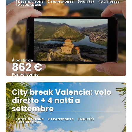
1 DESTINATIONS
2 TRANSPORTS
5 NUIT(S)
4 ACTIVITÉS
1 ASSURANCES
À partir de
862 €
Par personne
Afficher
City break Valencia: volo
diretto + 4 notti a
settembre
1 DESTINATIONS
2 TRANSPORTS
3 NUIT(S)
1 ASSURANCES