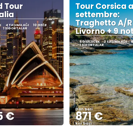
 Tour
Tour Corsica 
alia
settembre:
Traghetto A/R
K
4 TAŞIMA AĞI
10 GECE
1 SIGORTALAR
Livorno + 9 not
6 GIDILECEK
2 TAŞIMA AĞI
9
1 SIGORTALAR
Dan beri
5 €
871 €
kişi başı
Görüntüle
Görüntüle