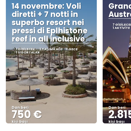
14 novembre: Voli
Grand
diretti + 7 notti in
Austr
superbo resort nei
7 GIDILECE
pressi di Eplhistone
1 AKTIVITE
reef in all inclusive
1 GIDILECEK
2 TAŞIMA AĞI
7 GECE
1 SIGORTALAR
Dan beri
Dan beri
750 €
2.81
kişi başı
kişi başı
Görüntüle