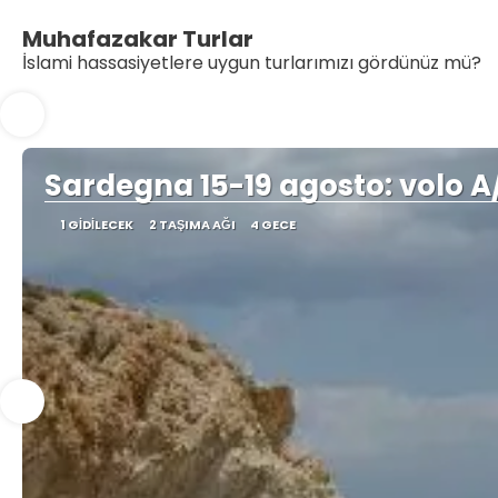
Muhafazakar Turlar
İslami hassasiyetlere uygun turlarımızı gördünüz mü?
Sardegna 15-19 agosto: volo A/
1 GIDILECEK
2 TAŞIMA AĞI
4 GECE