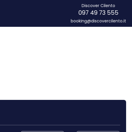
Discover Cilento
097 49 73 555
booking@discovercilento.it
Araba Kirala
Transferler
Yönlendirme