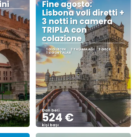
ini
Fine agosto:
Lisbona voli diretti +
3 notti in camera
TRIPLA con
colazione
1 GIDILECEK
2 TAŞIMA AĞI
3 GECE
1 SIGORTALAR
Dan beri
524 €
kişi başı
Görüntüle