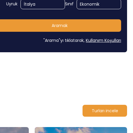
Uyruk
Sınıf
Aramak
"Arama"yı tıklatarak,
Kullanım Koşulları
Turları incele