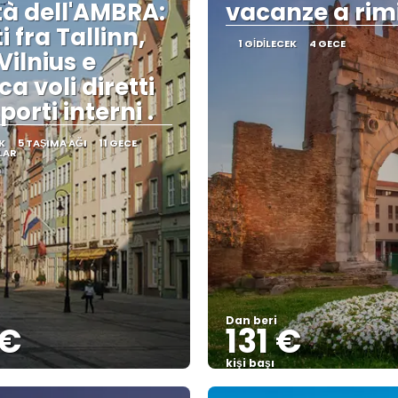
ttà dell'AMBRA:
vacanze a rim
ti fra Tallinn,
1 GIDILECEK
4 GECE
Vilnius e
a voli diretti
porti interni .
K
5 TAŞIMA AĞI
11 GECE
LAR
Dan beri
 €
131 €
kişi başı
Görüntüle
Görüntüle