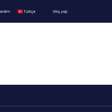
ardım
Türkçe
Giriş yap
+
Konaklama
Taşıma
Aktiviteler
+ Konaklama