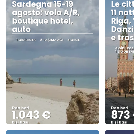
Sardegna 15-19
Le ci
agosto: volo A/R,
11 not
boutique hotel,
Riga, 
auto
Danzic
e tras
1 GIDILECEK
2 TAŞIMA AĞI
4 GECE
4 GIDILECE
1 SIGORTA
Dan beri
Dan beri
1.043 €
873
kişi başı
kişi başı
Görüntüle