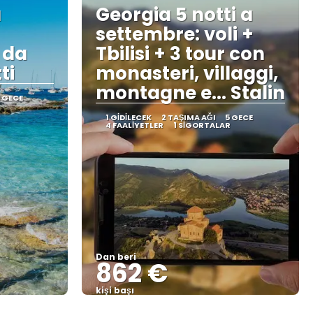
a
Georgia 5 notti a
settembre: voli +
 da
Tbilisi + 3 tour con
ti
monasteri, villaggi,
montagne e... Stalin
 GECE
1 GIDILECEK
2 TAŞIMA AĞI
5 GECE
4 FAALIYETLER
1 SIGORTALAR
Dan beri
862 €
kişi başı
Görüntüle