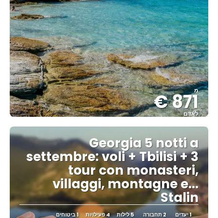
מ
871 €
לאדם
ראה
Georgia 5 notti a
settembre: voli + Tbilisi + 3
tour con monasteri,
villaggi, montagne e...
Stalin
1 יעדים
2 תחבורה
5 לילות
4 פעילויות
1 ביטוחים