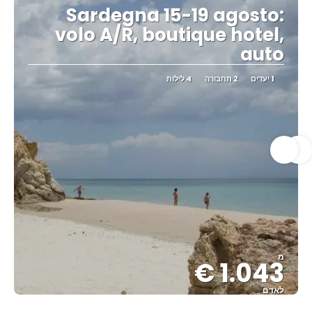
Sardegna 15-19 agosto:
volo A/R, boutique hotel,
auto
1 יעדים
2 תחבורה
4 לילות
מ
1.043 €
לאדם
ראה