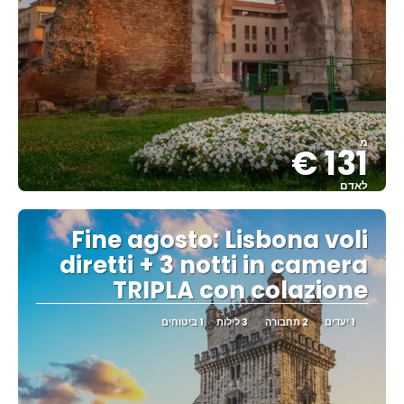
מ
131 €
לאדם
ראה
Fine agosto: Lisbona voli
diretti + 3 notti in camera
TRIPLA con colazione
1 יעדים
2 תחבורה
3 לילות
1 ביטוחים