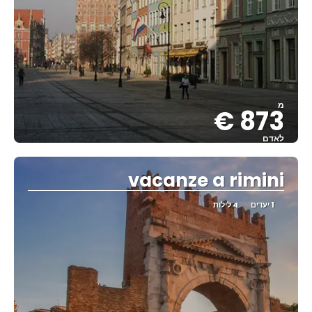
מ
873 €
לאדם
ראה
vacanze a rimini
1 יעדים
4 לילות