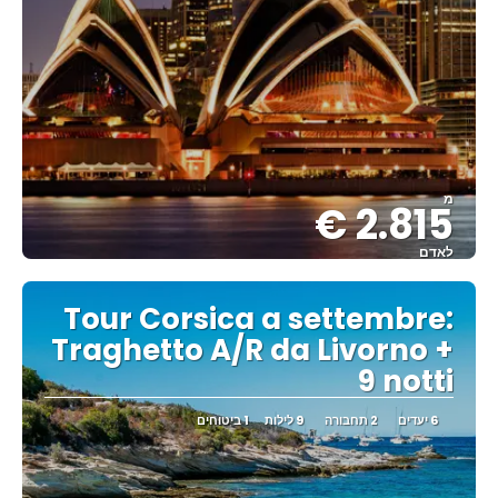
מ
2.815 €
לאדם
ראה
Tour Corsica a settembre:
Traghetto A/R da Livorno +
9 notti
6 יעדים
2 תחבורה
9 לילות
1 ביטוחים