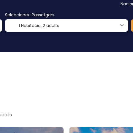
Nacion
Seleccioneu Passatgers
1 Habitació,
2 adults
acats