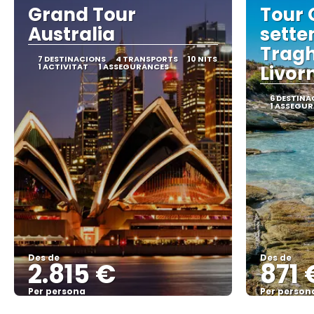
Grand Tour
Tour 
Australia
sette
Tragh
7 DESTINACIONS
4 TRANSPORTS
10 NITS
1 ACTIVITAT
1 ASSEGURANCES
Livorn
6 DESTINA
1 ASSEGU
Des de
Des de
2.815 €
871 
Per persona
Per person
Veure