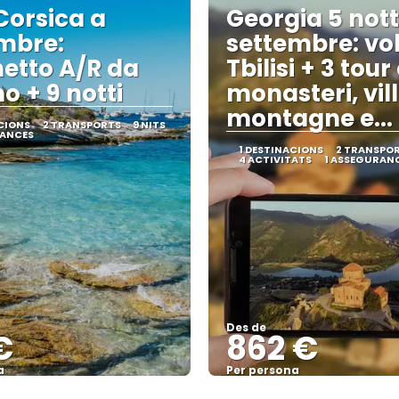
Corsica a
Georgia 5 nott
mbre:
settembre: vol
etto A/R da
Tbilisi + 3 tour
o + 9 notti
monasteri, vil
montagne e... 
CIONS
2 TRANSPORTS
9 NITS
RANCES
1 DESTINACIONS
2 TRANSPO
4 ACTIVITATS
1 ASSEGURAN
Des de
€
862 €
a
Per persona
Veure
Veure