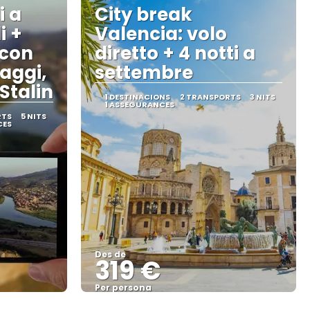
i a
City break
i +
Valencia: volo
 con
diretto + 4 notti a
laggi,
settembre
Stalin
1 DESTINACIONS
2 TRANSPORTS
3 NITS
1 ASSEGURANCES
RTS
5 NITS
CES
Des de
319 €
Per persona
Veure