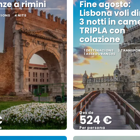
ze a rimini
Fine agosto:
Lisbona voli di
CIONS
4 NITS
3 notti in cam
TRIPLA con
colazione
1 DESTINACIONS
2 TRANSPO
1 ASSEGURANCES
Des de
€
524 €
a
Per persona
Veure
Veure