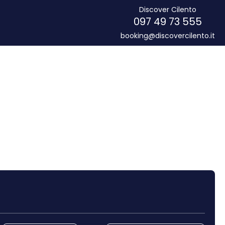
Discover Cilento
097 49 73 555
booking@discovercilento.it
Noleggio Auto
Trasferimenti
Routing