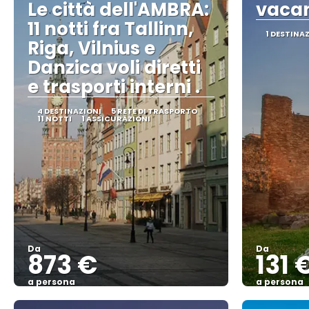
Le città dell'AMBRA:
vacan
11 notti fra Tallinn,
1 DESTINA
Riga, Vilnius e
Danzica voli diretti
e trasporti interni .
4 DESTINAZIONI
5 RETE DI TRASPORTO
11 NOTTI
1 ASSICURAZIONI
Da
Da
873 €
131 
a persona
a persona
Vedere