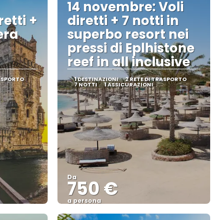
14 novembre: Voli
retti +
diretti + 7 notti in
era
superbo resort nei
pressi di Eplhistone
reef in all inclusive
RASPORTO
1 DESTINAZIONI
2 RETE DI TRASPORTO
7 NOTTI
1 ASSICURAZIONI
Da
750 €
a persona
Vedere