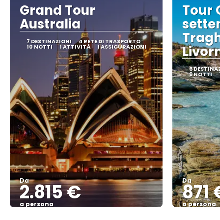
Grand Tour
Tour 
Australia
sette
Tragh
7 DESTINAZIONI
4 RETE DI TRASPORTO
10 NOTTI
1 ATTIVITÀ
1 ASSICURAZIONI
Livorn
6 DESTINA
9 NOTTI
Da
Da
2.815 €
871 
a persona
a persona
Vedere