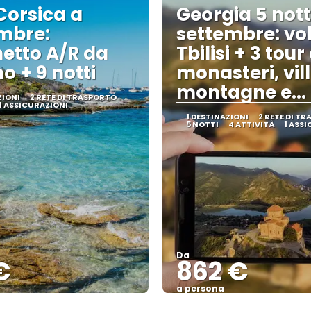
Corsica a
Georgia 5 nott
mbre:
settembre: vol
etto A/R da
Tbilisi + 3 tour
o + 9 notti
monasteri, vil
montagne e... 
ZIONI
2 RETE DI TRASPORTO
1 ASSICURAZIONI
1 DESTINAZIONI
2 RETE DI T
5 NOTTI
4 ATTIVITÀ
1 ASS
Da
€
862 €
a persona
Vedere
Vedere