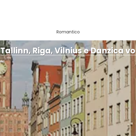
Romantico
 Tallinn, Riga, Vilnius e Danzica voli
ONI