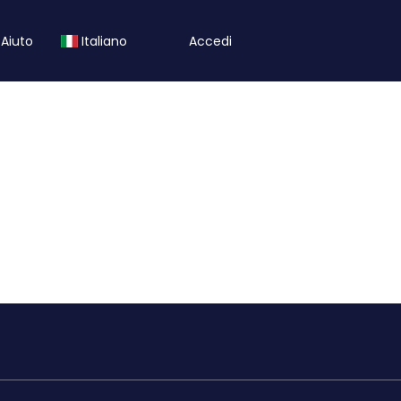
Aiuto
Italiano
Accedi
Hotel/Case
Trasporti
Attività
l