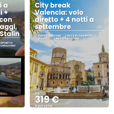
i a
City break
i +
Valencia: volo
 con
diretto + 4 notti a
laggi,
settembre
Stalin
1 DESTINAZIONI
2 RETE DI TRASPORTO
3 NOTTI
1 ASSICURAZIONI
RASPORTO
ICURAZIONI
Da
319 €
a persona
Vedere