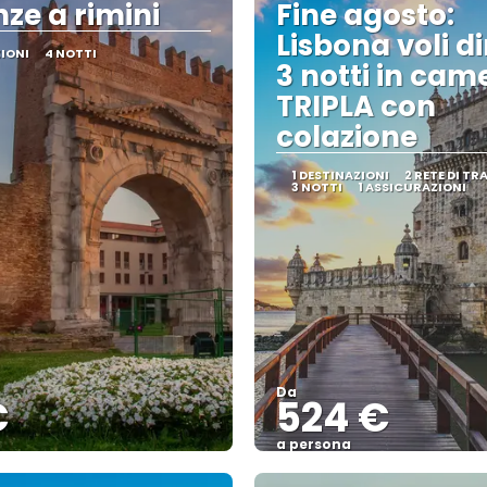
ze a rimini
Fine agosto:
Lisbona voli di
ZIONI
4 NOTTI
3 notti in cam
TRIPLA con
colazione
1 DESTINAZIONI
2 RETE DI T
3 NOTTI
1 ASSICURAZIONI
Da
€
524 €
a persona
Vedere
Vedere