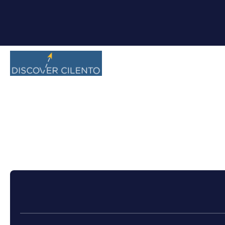
+
Crociere
Crea Itinerario
Trasporti + Hote