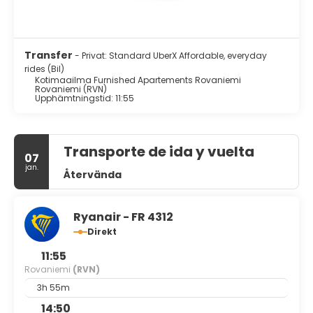
Transfer
- Privat: Standard UberX Affordable, everyday
rides (Bil)
Kotimaailma Furnished Apartements Rovaniemi
Rovaniemi (RVN)
Upphämtningstid: 11:55
Transporte de ida y vuelta
07
jan.
Återvända
Ryanair - FR 4312
Direkt
11:55
Rovaniemi
(RVN)
3h 55m
14:50