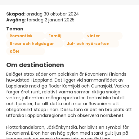
Skapad:
onsdag 30 oktober 2024
Avgång:
torsdag 2 januari 2025
Teman
Romantisk
Familj
vinter
Broar och helgdagar
Jul- och nyårsafton
KÖN
Om destinationen
Beläget strax söder om polcirkeln är Rovaniemi Finlands
huvudstad i Lappland. Det ligger vid sammanflödet av
Lapplands mäktiga floder Kemijoki och Ounasjoki. Vackra
färger året runt, relativt varma somrar, riktiga snöiga
vintrar, jultomten, många sportorter, fantastiska hotell
och tjänster, för allt detta och mer är Rovaniemi ett
obligatoriskt stopp i norr. Dessutom är det en bra plats att
utforska Lapplandsregionen och observera norrskenet.
Flottarkandelbron, Jätkänkynttilä, har blivit en symbol för
Rovaniemi. Bron har en hög pylon med starkt gult ljus på