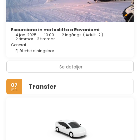
Escursione in motoslitta a Rovaniemi
4 jan. 2025
10:00
2 Ingångs
(
Adulti: 2
)
2 timmar - 3 timmar
General
Ej återbetalningsbar
Se detaljer
07
Transfer
jan.