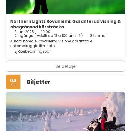
Northern Lights Rovaniemi: Garanterad visning &
obegränsad körsträcka
3 jan. 2025
19:00
2 Ingångs
(
Adulti da 13 a 100 anni: 2
)
8 timmar
Aurora boreale Rovaniemi: visione garantita e
chilometraggio illimitato
Ej återbetalningsbar
Se detaljer
04
Biljetter
jan.