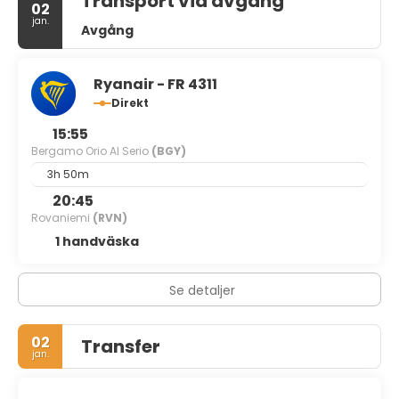
Transport vid avgång
02
jan.
Avgång
Ryanair - FR 4311
Direkt
15:55
Bergamo Orio Al Serio
(BGY)
3h 50m
20:45
Rovaniemi
(RVN)
1 handväska
Se detaljer
02
Transfer
jan.