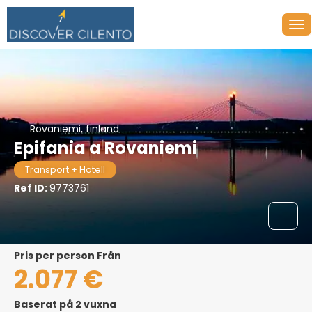
Rovaniemi, finland
Epifania a Rovaniemi
Transport + Hotell
Ref ID:
9773761
pris per person Från
2.077 €
Baserat på 2 vuxna