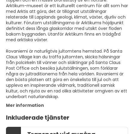
toppen och en massiv bronsstaty av en flottare.
Arktikum-museet är ett kulturellt centrum för allt som har
med Arktis att göra, det är tillägnat utställningar
relaterade till Lapplands geologi, klimat, växter, djurliv och
kulturer. Förutom utställningarna är Arktikums höjdpunkt
definitivt dess långa glaskorridor med utsikt över floden
bakom byggnaden. Utanför Arktikum finns en trädgård
med arktiska växter.
Rovaniemi är naturligtvis jultomtens hemstad. På Santa
Claus Village kan du träffa jultomten, skicka hälsningar
från polcirkeln till vänner och släktingar på Santa Claus
Post Office och besöka julutställningen, som förklarar
några av jultraditionerna från hela världen. Rovaniemi är
den bästa platsen att göra en önskelista till jul och att
uppleva en inspirerande vildmark, traditionell samisk
kultur, och njuta av en rad olika aktiviteter omgiven av ett
underbart naturlandskap.
Mer information
Inkluderade tjänster