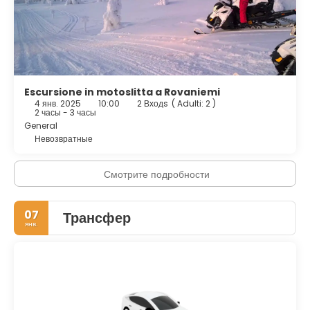
Escursione in motoslitta a Rovaniemi
4 янв. 2025
10:00
2 Входs
(
Adulti: 2
)
2 часы - 3 часы
General
Невозвратные
Смотрите подробности
07
Трансфер
янв.