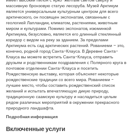
имеет высокий пилон с ярко-желтым светом сверху и
массивную бронзовую статую лесоруба. Музей Арктикум
является универсальным культурным центром для всего
арктического, он посвящен экспонатам, связанным с
геологией Лапландии, климатом, растениями, животным
миром и культурами. Помимо экспонатов, изюминкой
Арктикума, безусловно, является его длинный стеклянный
коридор с видом на реку за зданием. За пределами
Арктикума есть сад арктических растений. Рованиеми – это,
конечно, родной город Санта-Клауса. В Деревне Санта-
Клауса вы можете встретить Санта-Клауса, отправить
друзьям и родственникам поздравления с Полярного круга в
почтовом отделении Санта-Клауса и посетить
Рождественскую выставку, которая объясняет некоторые
рождественские традиции со всего мира. Рованиеми -
лучшее место, чтобы составить рождественский список
желаний и испытать впечатляющую дикую природу,
традиционную саамскую культуру и насладиться целым
рядом различных мероприятий в окружении прекрасного
природного ландшафта.
Подробная информация
Включенные услуги