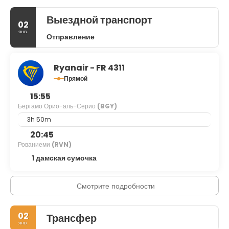
Выездной транспорт
02
янв.
Отправление
Ryanair - FR 4311
Прямой
15:55
Бергамо Орио-аль-Серио
(BGY)
3h 50m
20:45
Рованиеми
(RVN)
1 дамская сумочка
Смотрите подробности
02
Трансфер
янв.