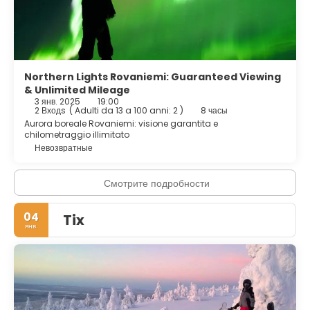
Northern Lights Rovaniemi: Guaranteed Viewing
& Unlimited Mileage
3 янв. 2025
19:00
2 Входs
(
Adulti da 13 a 100 anni: 2
)
8 часы
Aurora boreale Rovaniemi: visione garantita e
chilometraggio illimitato
Невозвратные
Смотрите подробности
04
Tix
янв.