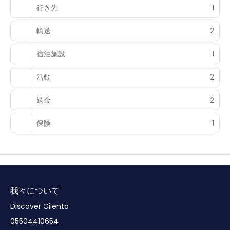
行き先
1
輸送
2
宿泊施設
1
活動
2
送金
2
保険
1
我々について
Discover Cilento
05504410654