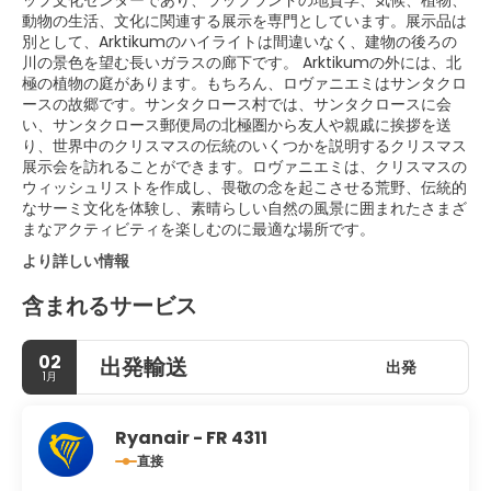
ップ文化センターであり、ラップランドの地質学、気候、植物、
動物の生活、文化に関連する展示を専門としています。展示品は
別として、Arktikumのハイライトは間違いなく、建物の後ろの
川の景色を望む長いガラスの廊下です。 Arktikumの外には、北
極の植物の庭があります。もちろん、ロヴァニエミはサンタクロ
ースの故郷です。サンタクロース村では、サンタクロースに会
い、サンタクロース郵便局の北極圏から友人や親戚に挨拶を送
り、世界中のクリスマスの伝統のいくつかを説明するクリスマス
展示会を訪れることができます。ロヴァニエミは、クリスマスの
ウィッシュリストを作成し、畏敬の念を起こさせる荒野、伝統的
なサーミ文化を体験し、素晴らしい自然の風景に囲まれたさまざ
まなアクティビティを楽しむのに最適な場所です。
より詳しい情報
含まれるサービス
02
出発輸送
出発
1月
Ryanair - FR 4311
直接