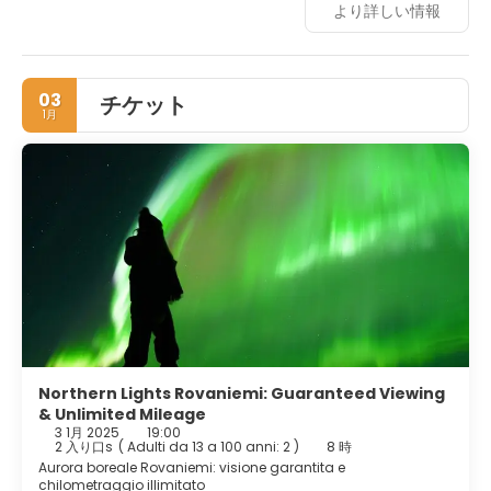
より詳しい情報
03
チケット
1月
Northern Lights Rovaniemi: Guaranteed Viewing
& Unlimited Mileage
3 1月 2025
19:00
2 入り口s
(
Adulti da 13 a 100 anni: 2
)
8 時
Aurora boreale Rovaniemi: visione garantita e
chilometraggio illimitato