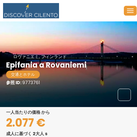
ロヴァニエミ, フィンランド
Epifania a Rovaniemi
交通とホテル
参照 ID:
9773761
一人当たりの価格 から
2.077 €
成人に基づく 2大人 s