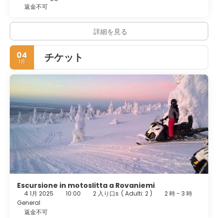
返金不可
詳細を見る
04
チケット
1月
Escursione in motoslitta a Rovaniemi
4 1月 2025
10:00
2 入り口s
(
Adulti: 2
)
2 時 - 3 時
General
返金不可