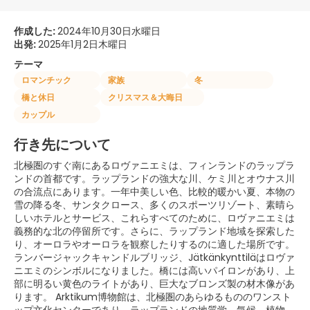
作成した:
2024年10月30日水曜日
出発:
2025年1月2日木曜日
テーマ
ロマンチック
家族
冬
橋と休日
クリスマス＆大晦日
カップル
行き先について
北極圏のすぐ南にあるロヴァニエミは、フィンランドのラップラ
ンドの首都です。ラップランドの強大な川、ケミ川とオウナス川
の合流点にあります。一年中美しい色、比較的暖かい夏、本物の
雪の降る冬、サンタクロース、多くのスポーツリゾート、素晴ら
しいホテルとサービス、これらすべてのために、ロヴァニエミは
義務的な北の停留所です。さらに、ラップランド地域を探索した
り、オーロラやオーロラを観察したりするのに適した場所です。
ランバージャックキャンドルブリッジ、Jätkänkynttiläはロヴァ
ニエミのシンボルになりました。橋には高いパイロンがあり、上
部に明るい黄色のライトがあり、巨大なブロンズ製の材木像があ
ります。 Arktikum博物館は、北極圏のあらゆるもののワンスト