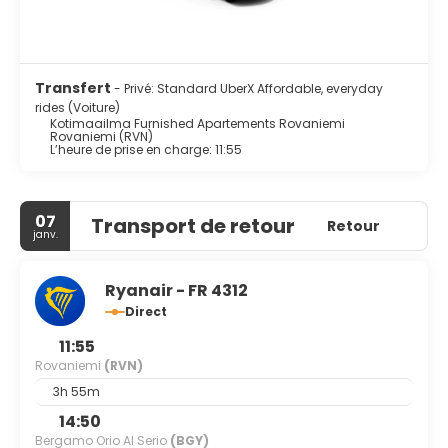
Transfert
- Privé: Standard UberX Affordable, everyday
rides (Voiture)
Kotimaailma Furnished Apartements Rovaniemi
Rovaniemi (RVN)
L’heure de prise en charge: 11:55
07
Transport de retour
Retour
janv.
Ryanair - FR 4312
Direct
11:55
Rovaniemi
(RVN)
3h 55m
14:50
Bergamo Orio Al Serio
(BGY)