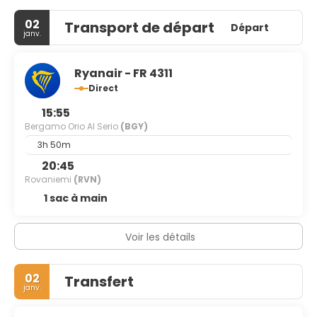
02
Transport de départ
Départ
janv.
Ryanair - FR 4311
Direct
15:55
Bergamo Orio Al Serio
(BGY)
3h 50m
20:45
Rovaniemi
(RVN)
1 sac à main
Voir les détails
02
Transfert
janv.