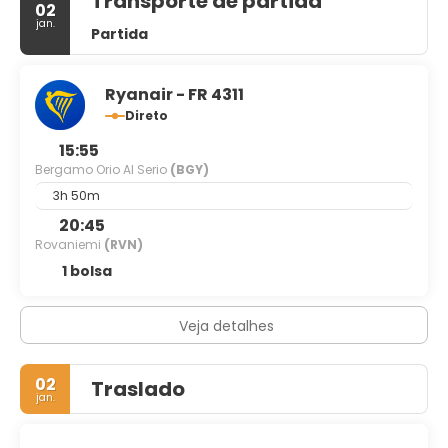
Transporte de partida
02
jan.
Partida
Ryanair - FR 4311
Direto
15:55
Bergamo Orio Al Serio
(BGY)
3h 50m
20:45
Rovaniemi
(RVN)
1 bolsa
Veja detalhes
02
Traslado
jan.