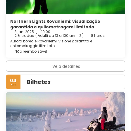
Northern Lights Rovaniemi: visualização
garantida e quilometragem ilimitada
3 jan. 2025
19:00
2 Entradas
(
Adulti da 13 a 100 anni: 2
)
8 horas
Aurora boreale Rovaniemi: visione garantita e
chilometraggio illimitato
Não reembolsável
Veja detalhes
04
Bilhetes
jan.