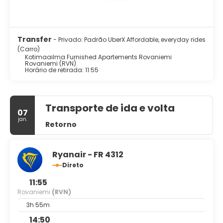
Transfer
- Privado: Padrão UberX Affordable, everyday rides
(Carro)
Kotimaailma Furnished Apartements Rovaniemi
Rovaniemi (RVN)
Horário de retirada: 11:55
Transporte de ida e volta
07
jan.
Retorno
Ryanair - FR 4312
Direto
11:55
Rovaniemi
(RVN)
3h 55m
14:50