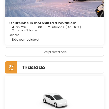
Escursione in motoslitta a Rovaniemi
4 jan. 2025
10:00
2 Entradas
(
Adulti: 2
)
2 horas - 3 horas
General
Não reembolsável
Veja detalhes
07
Traslado
jan.