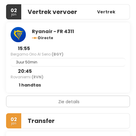
02
Vertrek vervoer
Vertrek
jan
Ryanair - FR 4311
Directe
15:55
Bergamo Orio Al Serio
(BGY)
3uur 50min
20:45
Rovaniemi
(RVN)
1 handtas
Zie details
02
Transfer
jan