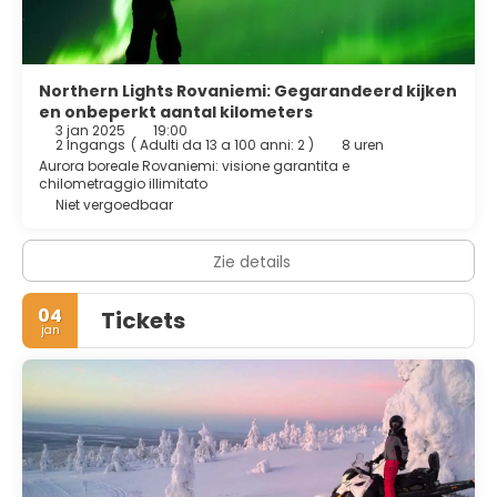
Northern Lights Rovaniemi: Gegarandeerd kijken
en onbeperkt aantal kilometers
3 jan 2025
19:00
2 Ingangs
(
Adulti da 13 a 100 anni: 2
)
8 uren
Aurora boreale Rovaniemi: visione garantita e
chilometraggio illimitato
Niet vergoedbaar
Zie details
04
Tickets
jan