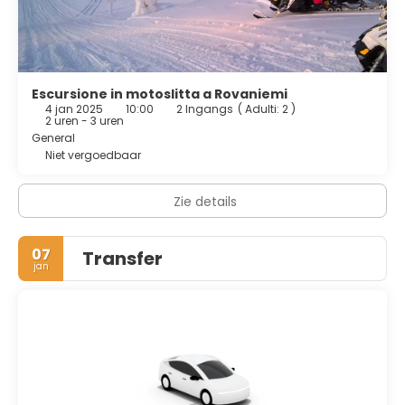
Escursione in motoslitta a Rovaniemi
4 jan 2025
10:00
2 Ingangs
(
Adulti: 2
)
2 uren - 3 uren
General
Niet vergoedbaar
Zie details
07
Transfer
jan