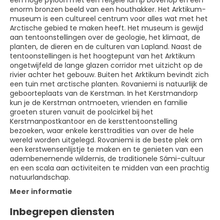
een hoge pyloon met een felgele lamp bovenop en een
enorm bronzen beeld van een houthakker. Het Arktikum-
museum is een cultureel centrum voor alles wat met het
Arctische gebied te maken heeft. Het museum is gewijd
aan tentoonstellingen over de geologie, het klimaat, de
planten, de dieren en de culturen van Lapland. Naast de
tentoonstellingen is het hoogtepunt van het Arktikum
ongetwijfeld de lange glazen corridor met uitzicht op de
rivier achter het gebouw. Buiten het Arktikum bevindt zich
een tuin met arctische planten. Rovaniemi is natuurlijk de
geboorteplaats van de Kerstman. In het Kerstmandorp
kun je de Kerstman ontmoeten, vrienden en familie
groeten sturen vanuit de poolcirkel bij het
Kerstmanpostkantoor en de kersttentoonstelling
bezoeken, waar enkele kersttradities van over de hele
wereld worden uitgelegd. Rovaniemi is de beste plek om
een kerstwensenlijstje te maken en te genieten van een
adembenemende wildernis, de traditionele Sámi-cultuur
en een scala aan activiteiten te midden van een prachtig
natuurlandschap.
Meer informatie
Inbegrepen diensten