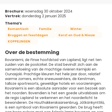
Brochure:
woensdag 30 oktober 2024
Vertrek:
donderdag 2 januari 2025
Thema’s
Romantisch
Familie
Winter
Bruggen en feestdagen
Kerst en Oud & Nieuw
KOPPELINGEN
Over de bestemming
Rovaniemi, de Finse hoofdstad van Lapland, ligt net ten
zuiden van de poolcirkel. De stad bevindt zich aan de
samenvloeiing van de machtige rivieren Kemijoki en
Ounasjoki. Prachtige kleuren het hele jaar door, relatief
warme zomers, echte sneeuwwinters, de Kerstman,
talloze sportresorts, geweldige hotels en voorzieningen:
Rovaniemi is een absolute aanrader voor een bezoek aan
het noorden. Bovendien is het een goede uitvalsbasis om
de regio Lapland te verkennen en het noorderlicht te
bewonderen. De Houthakkerskaarsenbrug, Jätkänkynttilä,
is een symbool van Rovaniemi geworden. De brug heeft