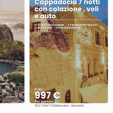
e
Cappadocia 7 notti
con colazione , voli
e auto
ORTNÄTET
INGAR
2 DESTINATIONER
2 TRANSPORTNÄTET
6 NÄTTER
1 FÖRSÄKRINGAR
Från
997 €
Per person
DESTINATION
Nevsehir · Nevsehir
Se