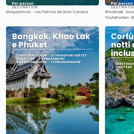
Per person
Per person
DESTINATION:
DESTINATI
Se
Maspalomas - Las Palmas de Gran Canaria
Windhoek · Sos
Twyfelfontein ·
Bangkok, Khao Lak
Corfù
e Phuket
notti
inclu
3 DESTINATIONER
3 TRANSPORTNÄTET
10 NÄTTER
2 VERKSAMHET
5 ÖVERFÖRINGAR
1 FÖRSÄKRINGAR
1 DESTINA
7 NÄTTER