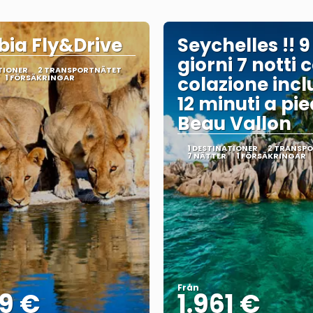
ia Fly&Drive
Seychelles !! 9
giorni 7 notti 
TIONER
2 TRANSPORTNÄTET
1 FÖRSÄKRINGAR
colazione incl
12 minuti a pie
Beau Vallon
1 DESTINATIONER
2 TRANSP
7 NÄTTER
1 FÖRSÄKRINGAR
Från
9 €
1.961 €