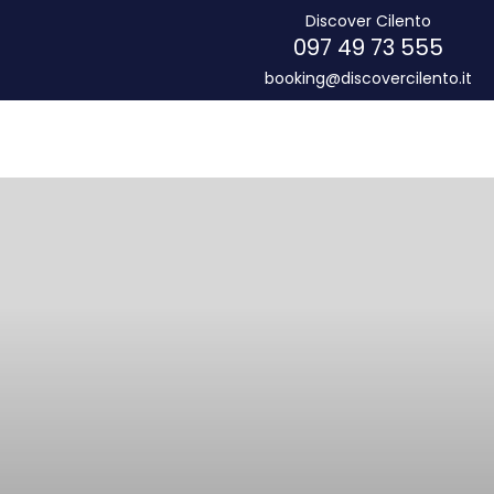
Discover Cilento
097 49 73 555
booking@discovercilento.it