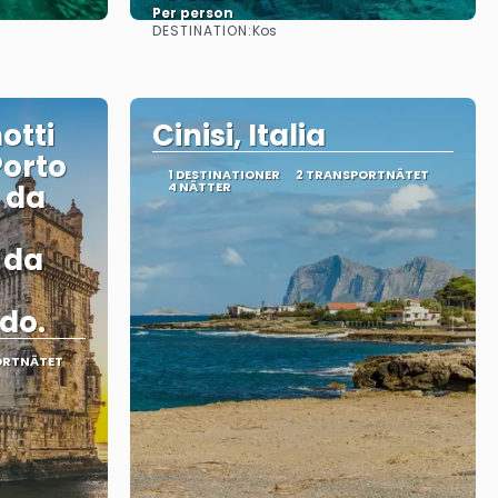
Per person
DESTINATION:
Kos
Se
otti
Cinisi, Italia
Porto
1 DESTINATIONER
2 TRANSPORTNÄTET
i da
4 NÄTTER
i da
do.
ORTNÄTET