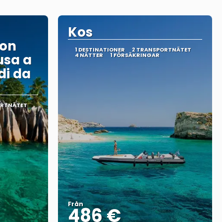
Kos
con
1 DESTINATIONER
2 TRANSPORTNÄTET
usa a
4 NÄTTER
1 FÖRSÄKRINGAR
di da
ORTNÄTET
Från
486 €