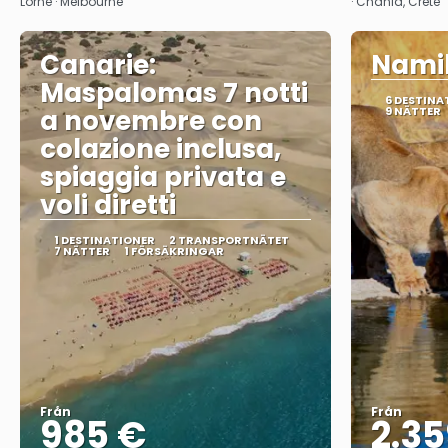
Lorne · Melbourne
· Chania, Crete
Canarie:
Namib
Maspalomas 7 notti
6 DESTINA
a novembre con
9 NÄTTER
colazione inclusa,
spiaggia privata e
voli diretti
1 DESTINATIONER
2 TRANSPORTNÄTET
7 NÄTTER
1 FÖRSÄKRINGAR
Från
Från
985 €
2.35