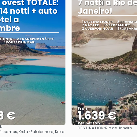
 ovest TOTALE:
7 notti a Rio d
 14 notti + auto
Janeiro!
tel a
1 DESTINATIONER
2 TRANSP
embre
7 NÄTTER
5 VERKSAMHET
2 ÖVERFÖRINGAR
1 FÖRSÄKR
TIONER
2 TRANSPORTNÄTET
1 FÖRSÄKRINGAR
Från
3 €
1.639 €
Per person
ON
DESTINATION:
Rio de Janeiro
Se
Se
Kissamos, Kreta · Palaiochora, Kreta