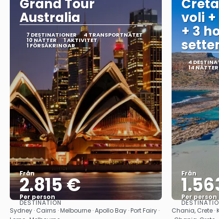
Grand Tour
Creta
Australia
voli +
+ 3 ho
7 DESTINATIONER
4 TRANSPORTNÄTET
10 NÄTTER
1 AKTIVITET
sett
1 FÖRSÄKRINGAR
4 DESTINA
14 NÄTTER
Från
Från
2.815 €
1.56
Per person
Per person
DESTINATION
DESTINATI
Se
Sydney · Cairns · Melbourne · Apollo Bay · Port Fairy ·
Chania, Crete · 