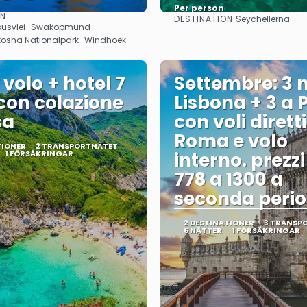
Per person
ON
DESTINATION:
Seychellerna
Se
Se
susvlei · Swakopmund ·
 Etosha Nationalpark · Windhoek
 volo + hotel 7
Settembre: 3 n
 con colazione
Lisbona + 3 a 
sa
con voli dirett
Roma e volo
TIONER
2 TRANSPORTNÄTET
1 FÖRSÄKRINGAR
interno. prezz
778 a 1300 a
seconda perio
2 DESTINATIONER
3 TRANSP
6 NÄTTER
1 FÖRSÄKRINGAR