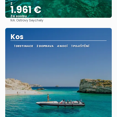
Z
1.961 €
Za osobu
NA:
Ostrovy Seychely
Zobrazit
Kos
1 DESTINACE
2 DOPRAVA
4 NOCÍ
1 POJIŠTĚNÍ