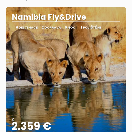
Zobrazit
Namibia Fly&Drive
6 DESTINACE
2 DOPRAVA
9 NOCÍ
1 POJIŠTĚNÍ
Z
2.359 €