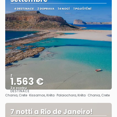
4 DESTINACE
2 DOPRAVA
14 NOCÍ
1 POJIŠTĚNÍ
Z
1.563 €
Za osobu
DESTINACE
Zobrazit
Chania, Crete · Kissamos, Kréta · Palaiochora, Kréta · Chania, Crete
7 notti a Rio de Janeiro!