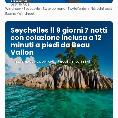
Za osobu
DESTINACE
Zobrazit
Windhoek · Sossusvlei · Swakopmund · Twyfelfontein · Národní park
Etosha · Windhoek
Seychelles !! 9 giorni 7 notti
con colazione inclusa a 12
minuti a piedi da Beau
Vallon
1 DESTINACE
2 DOPRAVA
7 NOCÍ
1 POJIŠTĚNÍ