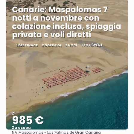
Canarie: Maspalomas 7
notti a novembre con
colazione inclusa, spiaggia
privata e voli diretti
1 DESTINACE
2 DOPRAVA
7 NOCÍ
1 POJIŠTĚNÍ
Z
985 €
Za osobu
NA:
Maspalomas - Las Palmas de Gran Canaria