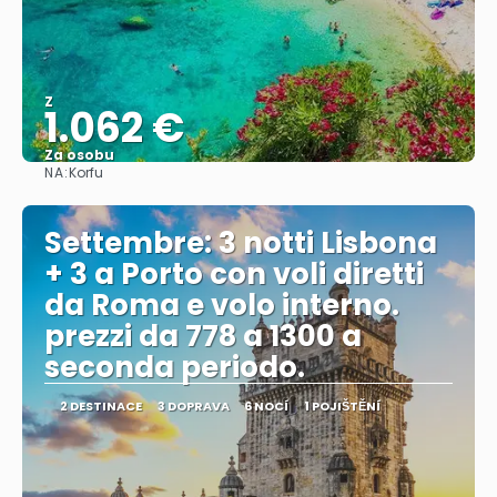
Z
1.062 €
Za osobu
NA:
Korfu
Zobrazit
Settembre: 3 notti Lisbona
+ 3 a Porto con voli diretti
da Roma e volo interno.
prezzi da 778 a 1300 a
seconda periodo.
2 DESTINACE
3 DOPRAVA
6 NOCÍ
1 POJIŠTĚNÍ