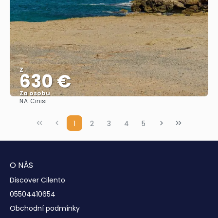
Z
630 €
Za osobu
NA:
Cinisi
Zobrazit
1
2
3
4
5
O NÁS
Discover Cilento
05504410654
Obchodní podmínky