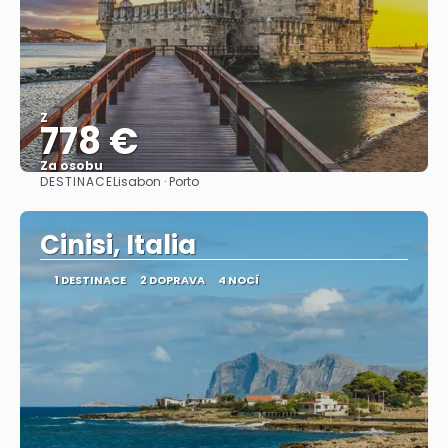
Z
778 €
Za osobu
DESTINACE
Lisabon · Porto
Zobrazit
Cinisi, Italia
1 DESTINACE
2 DOPRAVA
4 NOCÍ