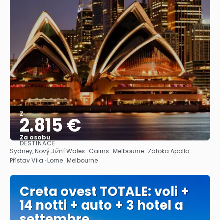
Z
2.815 €
Za osobu
DESTINACE
Zobrazit
Sydney, Nový Jižní Wales · Cairns · Melbourne · Zátoka Apollo ·
Přístav Víla · Lorne · Melbourne
Creta ovest TOTALE: voli +
14 notti + auto + 3 hotel a
settembre