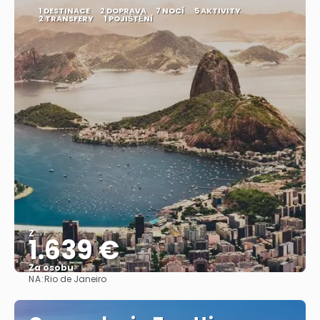
1 DESTINACE
2 DOPRAVA
7 NOCÍ
5 AKTIVITY
2 TRANSFERY
1 POJIŠTĚNÍ
Z
1.639 €
Za osobu
NA:
Rio de Janeiro
Zobrazit