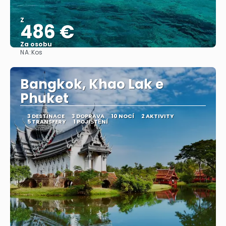
Z
486 €
Za osobu
NA:
Kos
Zobrazit
Bangkok, Khao Lak e
Phuket
3 DESTINACE
3 DOPRAVA
10 NOCÍ
2 AKTIVITY
5 TRANSFERY
1 POJIŠTĚNÍ