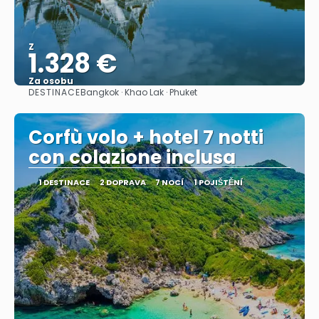
Z
1.328 €
Za osobu
DESTINACE
Bangkok · Khao Lak · Phuket
Zobrazit
Corfù volo + hotel 7 notti
con colazione inclusa
1 DESTINACE
2 DOPRAVA
7 NOCÍ
1 POJIŠTĚNÍ