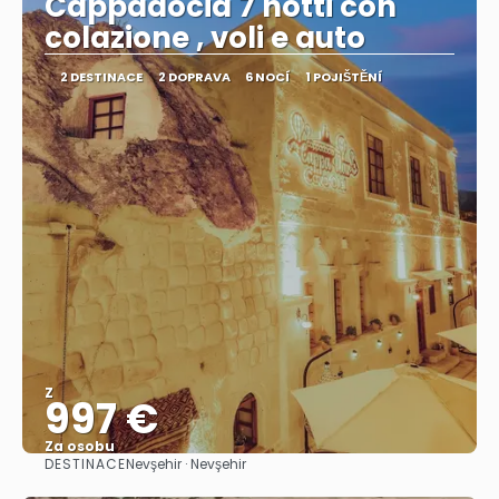
Cappadocia 7 notti con
colazione , voli e auto
2 DESTINACE
2 DOPRAVA
6 NOCÍ
1 POJIŠTĚNÍ
Z
997 €
Za osobu
DESTINACE
Nevşehir · Nevşehir
Zobrazit