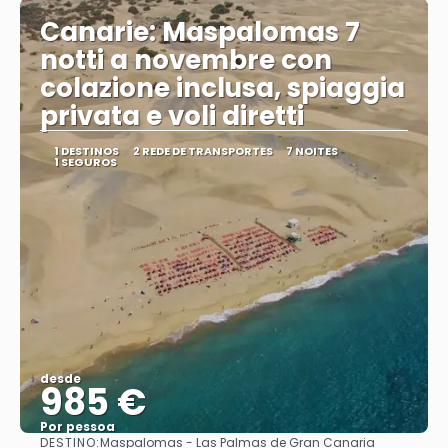
Canarie: Maspalomas 7
notti a novembre con
colazione inclusa, spiaggia
privata e voli diretti
1 DESTINOS
2 REDE DE TRANSPORTES
7 NOITES
1 SEGUROS
desde
985 €
Por pessoa
DESTINO:
Maspalomas - Las Palmas de Gran Canaria