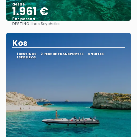
desde
1.961 €
Por pessoa
DESTINO:
Ilhas Seychelles
Vejo
Kos
1 DESTINOS
2 REDE DE TRANSPORTES
4 NOITES
1 SEGUROS