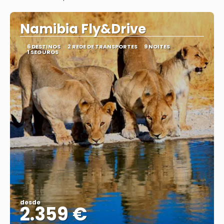
Vejo
Namibia Fly&Drive
6 DESTINOS
2 REDE DE TRANSPORTES
9 NOITES
1 SEGUROS
desde
2.359 €