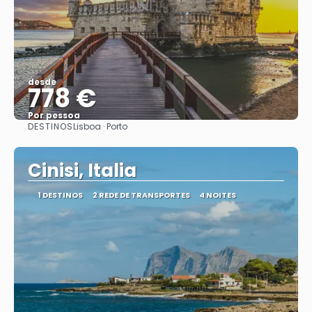
desde
778 €
Por pessoa
DESTINOS
Lisboa · Porto
Vejo
Cinisi, Italia
1 DESTINOS
2 REDE DE TRANSPORTES
4 NOITES