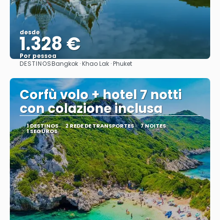
desde
1.328 €
Por pessoa
DESTINOS
Bangkok · Khao Lak · Phuket
Vejo
Corfù volo + hotel 7 notti
con colazione inclusa
1 DESTINOS
2 REDE DE TRANSPORTES
7 NOITES
1 SEGUROS