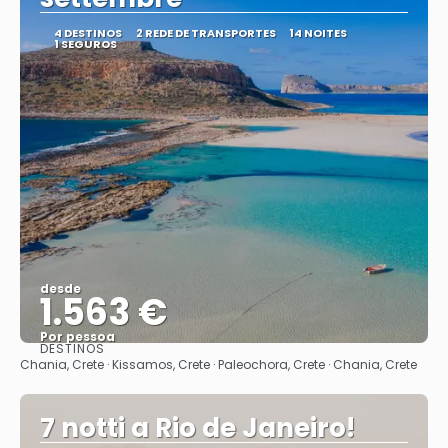
4 DESTINOS
2 REDE DE TRANSPORTES
14 NOITES
1 SEGUROS
desde
1.563 €
Por pessoa
DESTINOS
Vejo
Chania, Crete · Kissamos, Crete · Paleochora, Crete · Chania, Crete
7 notti a Rio de Janeiro!