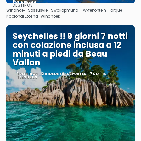
Por pessoa
DESTINOS
Vejo
Windhoek · Sossusvlei · Swakopmund · Twyfelfontein · Parque
Nacional Etosha · Windhoek
Seychelles !! 9 giorni 7 notti
con colazione inclusa a 12
minuti a piedi da Beau
Vallon
1 DESTINOS
2 REDE DE TRANSPORTES
7 NOITES
1 SEGUROS