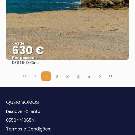
desde
630 €
Por pessoa
DESTINO:
Cinisi
Vejo
1
2
3
4
5
QUEM SOMOS
Discover Cilento
05504410654
Termos e Condições