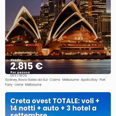
desde
2.815 €
Por pessoa
DESTINOS
Vejo
Sydney, Nova Gales do Sul · Cairns · Melbourne · Apollo Bay · Port
Fairy · Lorne · Melbourne
Creta ovest TOTALE: voli +
14 notti + auto + 3 hotel a
settembre