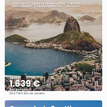
1 DESTINOS
2 REDE DE TRANSPORTES
7 NOITES
5 ATIVIDADES
2 TRANSFERÊNCIAS
1 SEGUROS
desde
1.639 €
Por pessoa
DESTINO:
Rio de Janeiro
Vejo