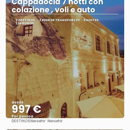
Cappadocia 7 notti con
colazione , voli e auto
2 DESTINOS
2 REDE DE TRANSPORTES
6 NOITES
1 SEGUROS
desde
997 €
Por pessoa
DESTINOS
Nevsehir · Nevsehir
Vejo