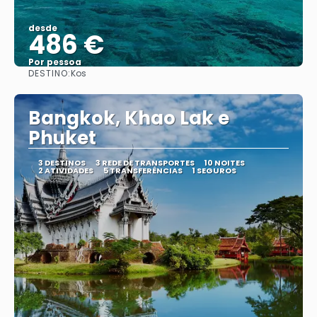
desde
486 €
Por pessoa
DESTINO:
Kos
Vejo
Bangkok, Khao Lak e
Phuket
3 DESTINOS
3 REDE DE TRANSPORTES
10 NOITES
2 ATIVIDADES
5 TRANSFERÊNCIAS
1 SEGUROS