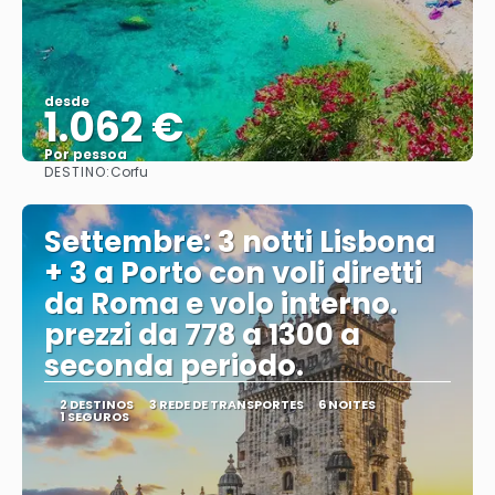
desde
1.062 €
Por pessoa
DESTINO:
Corfu
Vejo
Settembre: 3 notti Lisbona
+ 3 a Porto con voli diretti
da Roma e volo interno.
prezzi da 778 a 1300 a
seconda periodo.
2 DESTINOS
3 REDE DE TRANSPORTES
6 NOITES
1 SEGUROS