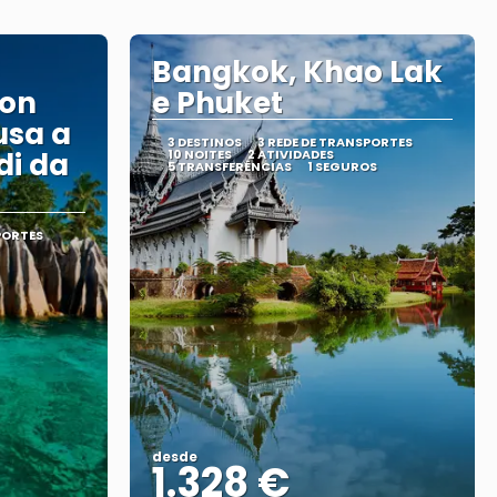
Bangkok, Khao Lak
con
e Phuket
usa a
3 DESTINOS
3 REDE DE TRANSPORTES
di da
10 NOITES
2 ATIVIDADES
5 TRANSFERÊNCIAS
1 SEGUROS
PORTES
desde
1.328 €