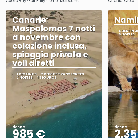
Apollo Bay · Port Fairy · Lorne · Melbourne
Chania, Crete
Canarie:
Namib
Maspalomas 7 notti
6 DESTINO
a novembre con
9 NOITES
colazione inclusa,
spiaggia privata e
voli diretti
1 DESTINOS
2 REDE DE TRANSPORTES
7 NOITES
1 SEGUROS
desde
desde
985 €
2.35