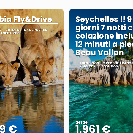
ia Fly&Drive
Seychelles !! 9
giorni 7 notti 
S
2 REDE DE TRANSPORTES
1 SEGUROS
colazione incl
12 minuti a pie
Beau Vallon
1 DESTINOS
2 REDE DE TRANS
7 NOITES
1 SEGUROS
desde
9 €
1.961 €