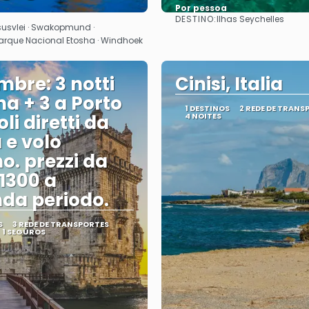
Por pessoa
DESTINO:
Ilhas Seychelles
Vejo
Vejo
susvlei · Swakopmund ·
 Parque Nacional Etosha · Windhoek
mbre: 3 notti
Cinisi, Italia
na + 3 a Porto
1 DESTINOS
2 REDE DE TRANS
li diretti da
4 NOITES
e volo
no. prezzi da
 1300 a
da periodo.
S
3 REDE DE TRANSPORTES
1 SEGUROS