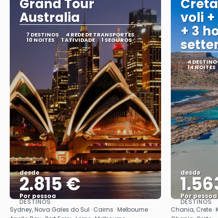
Grand Tour
Creta
Australia
voli +
+ 3 ho
7 DESTINOS
4 REDE DE TRANSPORTES
10 NOITES
1 ATIVIDADE
1 SEGUROS
sett
4 DESTINO
14 NOITES
desde
desde
2.815 €
1.56
Por pessoa
Por pessoa
DESTINOS
DESTINOS
Vejo
Sydney, Nova Gales do Sul · Cairns · Melbourne ·
Chania, Crete · 