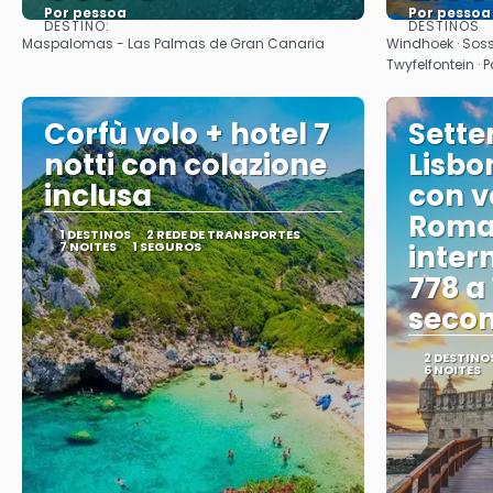
Por pessoa
Por pessoa
DESTINO:
DESTINOS
Vejo
Maspalomas - Las Palmas de Gran Canaria
Windhoek · Sos
Twyfelfontein ·
Corfù volo + hotel 7
Sette
notti con colazione
Lisbo
inclusa
con vo
Roma 
1 DESTINOS
2 REDE DE TRANSPORTES
7 NOITES
1 SEGUROS
inter
778 a
secon
2 DESTINO
6 NOITES