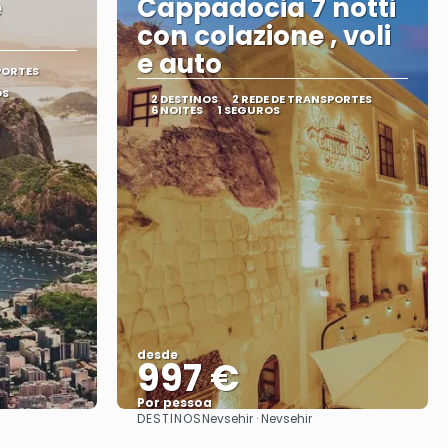
e
Cappadocia 7 notti
con colazione , voli
e auto
PORTES
OS
2 DESTINOS
2 REDE DE TRANSPORTES
6 NOITES
1 SEGUROS
desde
997 €
Por pessoa
DESTINOS
Nevsehir · Nevsehir
Vejo