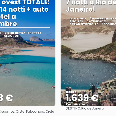
 ovest TOTALE:
7 notti a Rio d
 14 notti + auto
Janeiro!
tel a
1 DESTINOS
2 REDE DE TRANS
embre
7 NOITES
5 ATIVIDADES
2 TRANSFERÊNCIAS
1 SEGUR
S
2 REDE DE TRANSPORTES
1 SEGUROS
desde
3 €
1.639 €
Por pessoa
DESTINO:
Rio de Janeiro
Vejo
Vejo
Kissamos, Crete · Paleochora, Crete ·