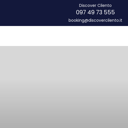
Discover Cilento
097 49 73 555
booking@discovercilento.it