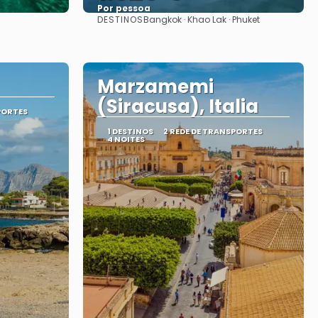
Por pessoa
DESTINOS
Bangkok · Khao Lak · Phuket
Vejo
Marzamemi
(Siracusa), Italia
PORTES
1 DESTINOS
2 REDE DE TRANSPORTES
4 NOITES