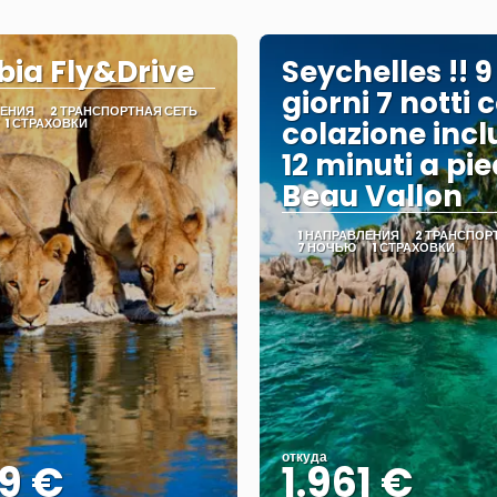
ia Fly&Drive
Seychelles !! 9
giorni 7 notti 
ЛЕНИЯ
2 ТРАНСПОРТНАЯ СЕТЬ
1 СТРАХОВКИ
colazione incl
12 minuti a pie
Beau Vallon
1 НАПРАВЛЕНИЯ
2 ТРАНСПОР
7 НОЧЬЮ
1 СТРАХОВКИ
откуда
9 €
1.961 €