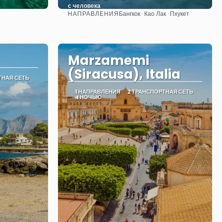
с человека
НАПРАВЛЕНИЯ
Бангкок · Као Лак · Пхукет
Видеть
Marzamemi
(Siracusa), Italia
ТНАЯ СЕТЬ
1 НАПРАВЛЕНИЯ
2 ТРАНСПОРТНАЯ СЕТЬ
4 НОЧЬЮ