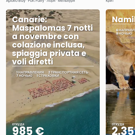
Apollo Bay · Port Fairy · Лорн · Мельбурн
Крит
Canarie:
Namib
Maspalomas 7 notti
6 НАПРАВ
a novembre con
9 НОЧЬЮ
colazione inclusa,
spiaggia privata e
voli diretti
1 НАПРАВЛЕНИЯ
2 ТРАНСПОРТНАЯ СЕТЬ
7 НОЧЬЮ
1 СТРАХОВКИ
откуда
откуда
985 €
2.35