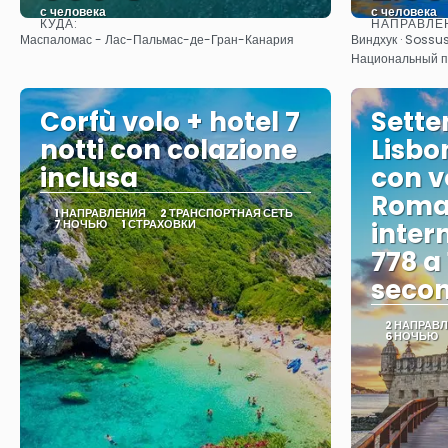
с человека
с человека
КУДА:
НАПРАВЛЕ
Видеть
Маспаломас - Лас-Пальмас-де-Гран-Канария
Виндхук · Sossus
Национальный па
Corfù volo + hotel 7
Sette
notti con colazione
Lisbo
inclusa
con vo
Roma 
1 НАПРАВЛЕНИЯ
2 ТРАНСПОРТНАЯ СЕТЬ
7 НОЧЬЮ
1 СТРАХОВКИ
inter
778 a
secon
2 НАПРАВ
6 НОЧЬЮ