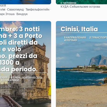
с человека
НИЯ
КУДА:
Сейшельские острова
Видеть
Видеть
vlei · Свакопмунд · Твифельфонтейн ·
рк Этоша · Виндхук
mbre: 3 notti
Cinisi, Italia
na + 3 a Porto
1 НАПРАВЛЕНИЯ
2 ТРАНСПОР
li diretti da
4 НОЧЬЮ
e volo
no. prezzi da
 1300 a
da periodo.
ЛЕНИЯ
3 ТРАНСПОРТНАЯ СЕТЬ
1 СТРАХОВКИ