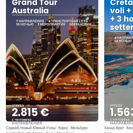
Grand Tour
Creta
Australia
voli +
+ 3 ho
7 НАПРАВЛЕНИЯ
4 ТРАНСПОРТНАЯ СЕТЬ
10 НОЧЬЮ
1 МЕРОПРИЯТИЯ
1 СТРАХОВКИ
sett
4 НАПРАВ
14 НОЧЬЮ
откуда
откуда
2.815 €
1.56
с человека
с человека
НАПРАВЛЕНИЯ
НАПРАВЛЕ
Видеть
Сидней, Новый Южный Уэльс · Кэрнс · Мельбурн ·
Ханья, Крит · Кис