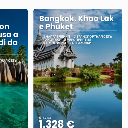
Bangkok, Khao Lak
con
e Phuket
usa a
3 НАПРАВЛЕНИЯ
3 ТРАНСПОРТНАЯ СЕТЬ
di da
10 НОЧЬЮ
2 МЕРОПРИЯТИЯ
5 ТРАНСФЕРЫ
1 СТРАХОВКИ
ТНАЯ СЕТЬ
откуда
1.328 €