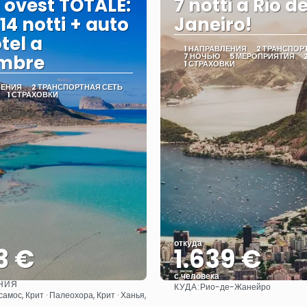
 ovest TOTALE:
7 notti a Rio d
 14 notti + auto
Janeiro!
tel a
1 НАПРАВЛЕНИЯ
2 ТРАНСПОР
embre
7 НОЧЬЮ
5 МЕРОПРИЯТИЯ
1 СТРАХОВКИ
ЛЕНИЯ
2 ТРАНСПОРТНАЯ СЕТЬ
1 СТРАХОВКИ
откуда
3 €
1.639 €
с человека
НИЯ
КУДА:
Рио-де-Жанейро
Видеть
Видеть
самос, Крит · Палеохора, Крит · Ханья,