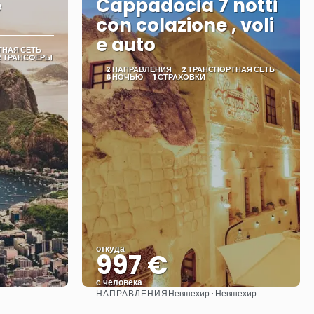
e
Cappadocia 7 notti
con colazione , voli
e auto
ТНАЯ СЕТЬ
2 ТРАНСФЕРЫ
2 НАПРАВЛЕНИЯ
2 ТРАНСПОРТНАЯ СЕТЬ
6 НОЧЬЮ
1 СТРАХОВКИ
откуда
997 €
с человека
НАПРАВЛЕНИЯ
Невшехир · Невшехир
Видеть