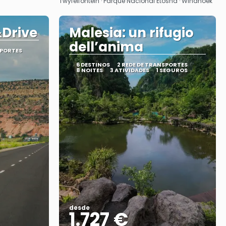
Twyfelfontein · Parque Nacional Etosha · Windhoek
&Drive
Malesia: un rifugio
dell’anima
SPORTES
6 DESTINOS
2 REDE DE TRANSPORTES
8 NOITES
3 ATIVIDADES
1 SEGUROS
desde
1.727 €