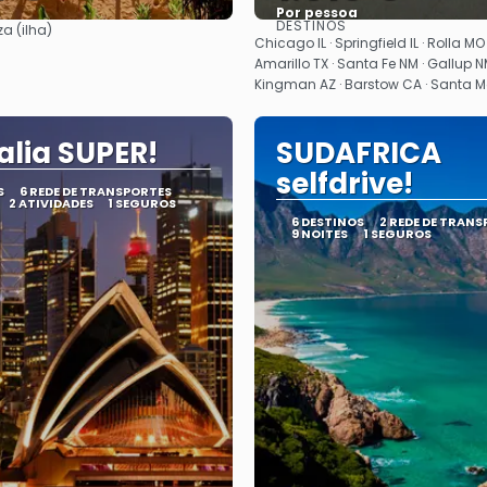
Por pessoa
DESTINOS
za (ilha)
Vejo
Vejo
Chicago IL · Springfield IL · Rolla MO 
Amarillo TX · Santa Fe NM · Gallup NM
Kingman AZ · Barstow CA · Santa 
alia SUPER!
SUDAFRICA
selfdrive!
S
6 REDE DE TRANSPORTES
2 ATIVIDADES
1 SEGUROS
6 DESTINOS
2 REDE DE TRAN
9 NOITES
1 SEGUROS