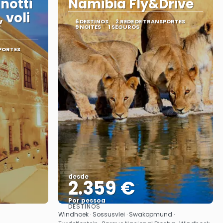
notti
Namibia Fly&Drive
 voli
6 DESTINOS
2 REDE DE TRANSPORTES
9 NOITES
1 SEGUROS
SPORTES
desde
2.359 €
Por pessoa
DESTINOS
Vejo
Windhoek · Sossusvlei · Swakopmund ·