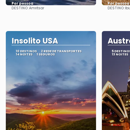
Por pessoa
Por pessoa
DESTINO:
DESTINO:
Amritsar
Ibi
Vejo
Insolito USA
Austr
10 DESTINOS
2 REDE DE TRANSPORTES
5 DESTINO
14 NOITES
1 SEGUROS
13 NOITES