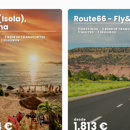
(Isola),
Route66 - Fly
na
11 DESTINOS
2 REDE DE TRAN
11 NOITES
1 SEGUROS
S
2 REDE DE TRANSPORTES
1 SEGUROS
desde
4 €
1.813 €