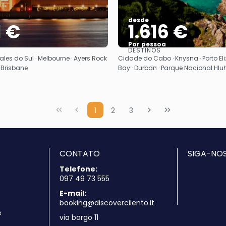
desde
1 €
1.616 €
Por pessoa
DESTINOS
Vejo
Vejo
les do Sul · Melbourne · Ayers Rock
Cidade do Cabo · Knysna · Porto Eli
· Brisbane
Bay · Durban · Parque Nacional Hlu
1
2
3
CONTATO
SIGA-NOS
Telefone:
097 49 73 555
E-mail:
booking@discovercilento.it
e
via borgo 11