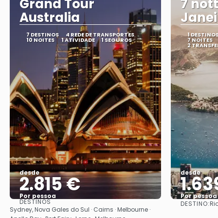
Grand Tour
7 nott
Australia
Janei
7 DESTINOS
4 REDE DE TRANSPORTES
1 DESTINO
10 NOITES
1 ATIVIDADE
1 SEGUROS
7 NOITES
2 TRANSFE
desde
desde
2.815 €
1.63
Por pessoa
Por pessoa
DESTINOS
DESTINO:
Ri
Vejo
Sydney, Nova Gales do Sul · Cairns · Melbourne ·