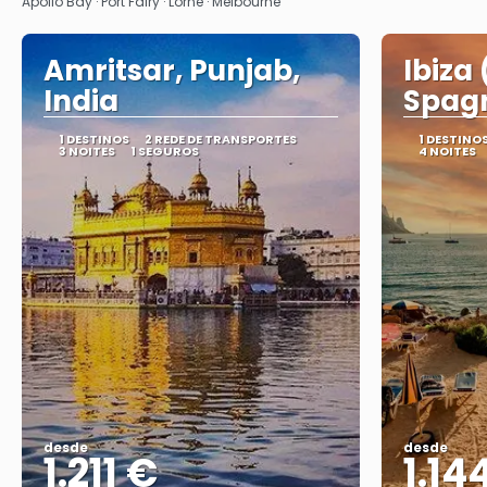
Apollo Bay · Port Fairy · Lorne · Melbourne
Amritsar, Punjab,
Ibiza 
India
Spag
1 DESTINOS
2 REDE DE TRANSPORTES
1 DESTINO
3 NOITES
1 SEGUROS
4 NOITES
desde
desde
1.211 €
1.14