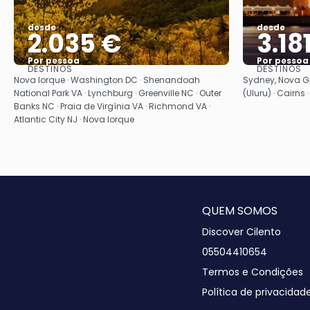
desde
desde
2.035 €
3.18
Por pessoa
Por pessoa
DESTINOS
DESTINOS
Vejo
Nova Iorque · Washington DC · Shenandoah
Sydney, Nova Ga
National Park VA · Lynchburg · Greenville NC · Outer
(Uluru) · Cairns 
Banks NC · Praia de Virgínia VA · Richmond VA ·
Atlantic City NJ · Nova Iorque
QUEM SOMOS
Discover Cilento
05504410654
Termos e Condições
Política de privacidad