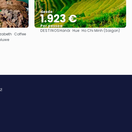
desde
1.923 €
Por pessoa
DESTINOS
Hanói · Hue · Ho Chi Minh (Saigon)
Vejo
zabeth · Coffee
hluwe
!