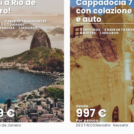
i a Rio de
Cappadocia 7 
ro!
con colazione ,
e auto
S
2 REDE DE TRANSPORTES
5 ATIVIDADES
RÊNCIAS
1 SEGUROS
2 DESTINOS
2 REDE DE TRAN
6 NOITES
1 SEGUROS
desde
9 €
997 €
Por pessoa
DESTINOS
o de Janeiro
Nevsehir · Nevsehir
Vejo
Vejo