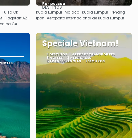
Por pessoa
DESTINOS
Vejo
· Tulsa OK ·
Kuala Lumpur · Malaca · Kuala Lumpur · Penang ·
 · Flagstaff AZ ·
Ipoh · Aeroporto Internacional de Kuala Lumpur
Monica CA
Speciale Vietnam!
3 DESTINOS
4 REDE DE TRANSPORTES
8 NOITES
3 ATIVIDADES
6 TRANSFERÊNCIAS
1 SEGUROS
SPORTES