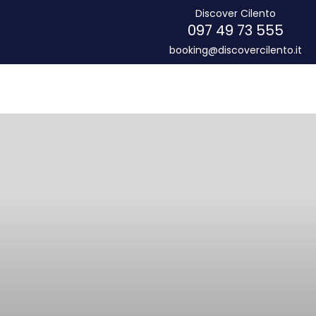
Discover Cilento
097 49 73 555
booking@discovercilento.it