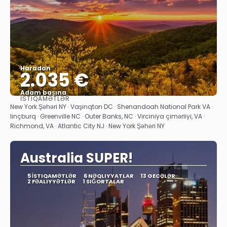
Haradan
2.035 €
Adam başına
İSTIQAMƏTLƏR
Baxın
New York Şəhəri NY · Vaşinqton DC · Shenandoah National Park VA ·
linçburq · Greenville NC · Outer Banks, NC · Virciniya çimərliyi, VA ·
Richmond, VA · Atlantic City NJ · New York Şəhəri NY
Australia SUPER!
5 İSTIQAMƏTLƏR
6 NƏQLIYYATLAR
13 GECƏLƏR
2 FƏALIYYƏTLƏR
1 SIĞORTALAR