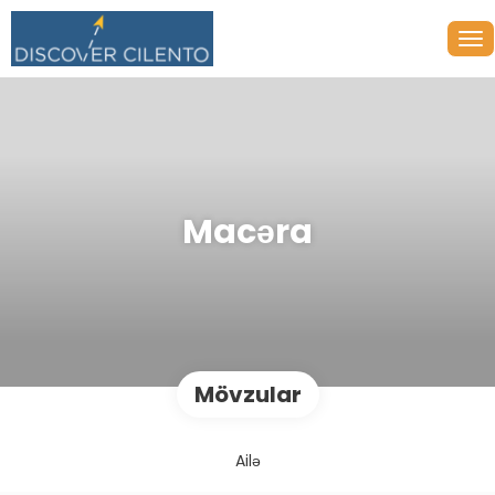
Macəra
Mövzular
Ailə