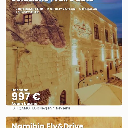
2 İSTIQAMƏTLƏR
2 NƏQLIYYATLAR
6 GECƏLƏR
1 SIĞORTALAR
Haradan
997 €
Adam başına
İSTIQAMƏTLƏR
Nevşehir · Nevşehir
Baxın
Namibia Fly&Drive