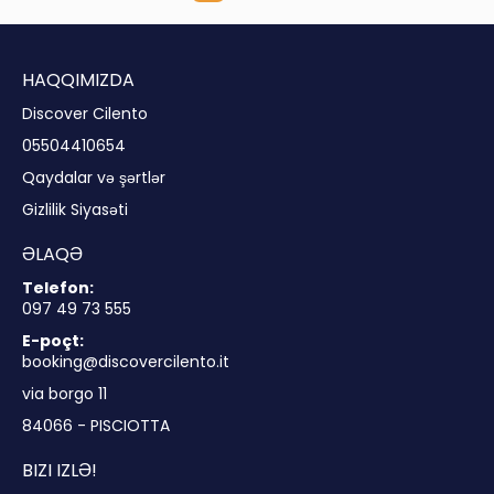
HAQQIMIZDA
Discover Cilento
05504410654
Qaydalar və şərtlər
Gizlilik Siyasəti
ƏLAQƏ
Telefon:
097 49 73 555
E-poçt:
booking@discovercilento.it
via borgo 11
84066 - PISCIOTTA
BIZI IZLƏ!