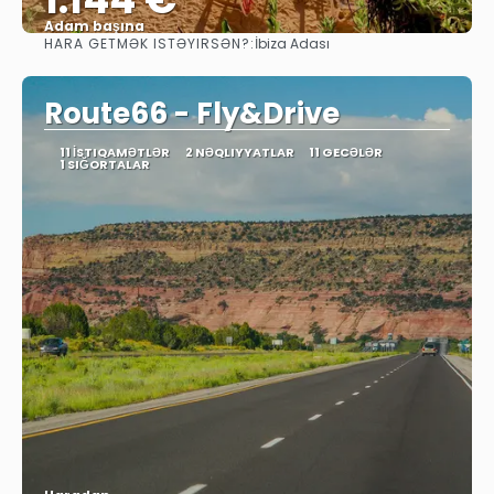
Adam başına
HARA GETMƏK ISTƏYIRSƏN?:
İbiza Adası
Baxın
Route66 - Fly&Drive
11 İSTIQAMƏTLƏR
2 NƏQLIYYATLAR
11 GECƏLƏR
1 SIĞORTALAR