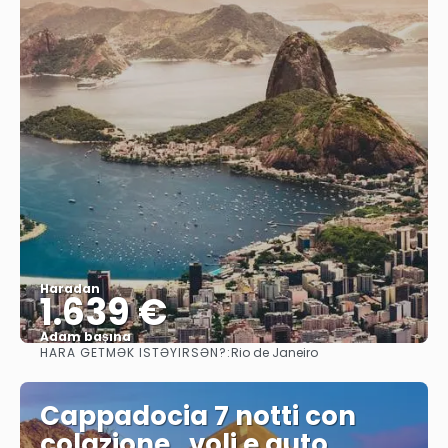
Haradan
1.639 €
Adam başına
HARA GETMƏK ISTƏYIRSƏN?:
Rio de Janeiro
Baxın
Cappadocia 7 notti con
colazione , voli e auto