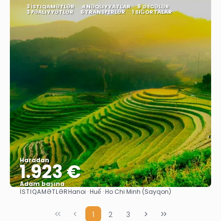
3 İSTIQAMƏTLƏR
4 NƏQLIYYATLAR
8 GECƏLƏR
3 FƏALIYYƏTLƏR
6 TRANSFERLƏR
1 SIĞORTALAR
Haradan
1.923 €
Adam başına
İSTIQAMƏTLƏR
Hanoi · Huế · Ho Chi Minh (Sayqon)
Baxın
1
2
3