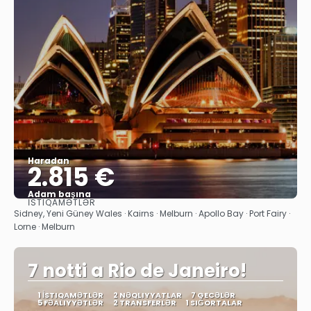
Haradan
2.815 €
Adam başına
İSTIQAMƏTLƏR
Baxın
Sidney, Yeni Güney Wales · Kairns · Melburn · Apollo Bay · Port Fairy ·
Lorne · Melburn
7 notti a Rio de Janeiro!
1 İSTIQAMƏTLƏR
2 NƏQLIYYATLAR
7 GECƏLƏR
5 FƏALIYYƏTLƏR
2 TRANSFERLƏR
1 SIĞORTALAR