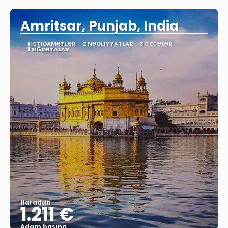
Amritsar, Punjab, India
1 İSTIQAMƏTLƏR
2 NƏQLIYYATLAR
3 GECƏLƏR
1 SIĞORTALAR
Haradan
1.211 €
Adam başına