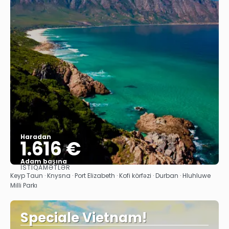
Haradan
1.616 €
Adam başına
İSTIQAMƏTLƏR
Baxın
Keyp Taun · Knysna · Port Elizabeth · Kofi körfəzi · Durban · Hluhluwe
Milli Parkı
Speciale Vietnam!