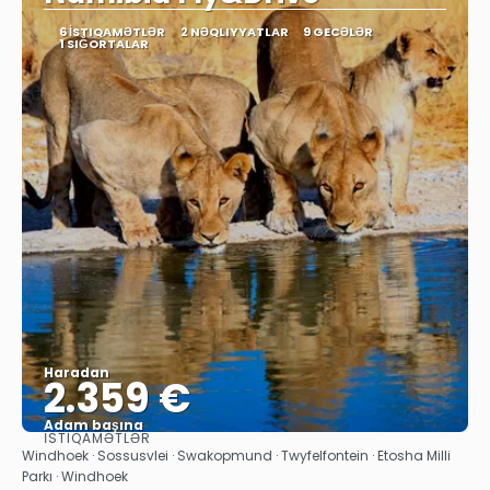
6 İSTIQAMƏTLƏR
2 NƏQLIYYATLAR
9 GECƏLƏR
1 SIĞORTALAR
Haradan
2.359 €
Adam başına
İSTIQAMƏTLƏR
Baxın
Windhoek · Sossusvlei · Swakopmund · Twyfelfontein · Etosha Milli
Parkı · Windhoek