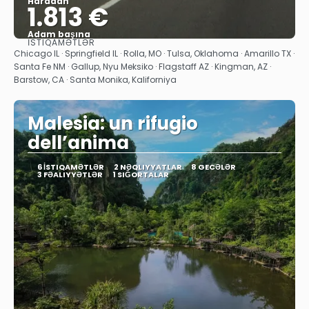
Haradan
1.813 €
Adam başına
İSTIQAMƏTLƏR
Baxın
Chicago IL · Springfield IL · Rolla, MO · Tulsa, Oklahoma · Amarillo TX ·
Santa Fe NM · Gallup, Nyu Meksiko · Flagstaff AZ · Kingman, AZ ·
Barstow, CA · Santa Monika, Kaliforniya
Malesia: un rifugio
dell’anima
6 İSTIQAMƏTLƏR
2 NƏQLIYYATLAR
8 GECƏLƏR
3 FƏALIYYƏTLƏR
1 SIĞORTALAR