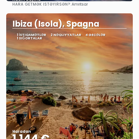
HARA GETMƏK ISTƏYIRSƏN?:
Amritsar
Baxın
Ibiza (Isola), Spagna
1 İSTIQAMƏTLƏR
2 NƏQLIYYATLAR
4 GECƏLƏR
1 SIĞORTALAR
Haradan
1.144 €