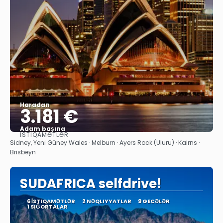
Haradan
3.181 €
Adam başına
İSTIQAMƏTLƏR
Baxın
Sidney, Yeni Güney Wales · Melburn · Ayers Rock (Uluru) · Kairns ·
Brisbeyn
SUDAFRICA selfdrive!
6 İSTIQAMƏTLƏR
2 NƏQLIYYATLAR
9 GECƏLƏR
1 SIĞORTALAR