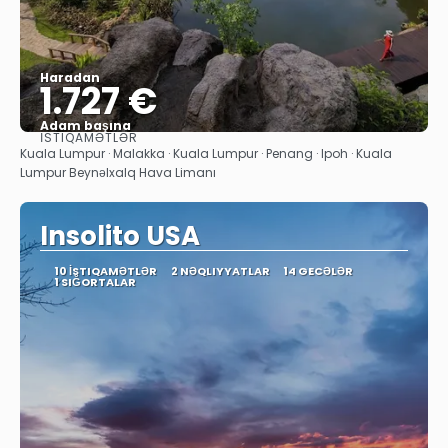
Haradan
1.727 €
Adam başına
İSTIQAMƏTLƏR
Baxın
Kuala Lumpur · Malakka · Kuala Lumpur · Penang · Ipoh · Kuala
Lumpur Beynəlxalq Hava Limanı
Insolito USA
10 İSTIQAMƏTLƏR
2 NƏQLIYYATLAR
14 GECƏLƏR
1 SIĞORTALAR