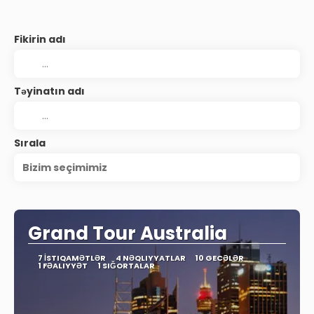
Fikirin adı
Təyinatın adı
Sırala
Bizim seçimimiz
Grand Tour Australia
7 İSTIQAMƏTLƏR
4 NƏQLIYYATLAR
10 GECƏLƏR
1 FƏALIYYƏT
1 SIĞORTALAR