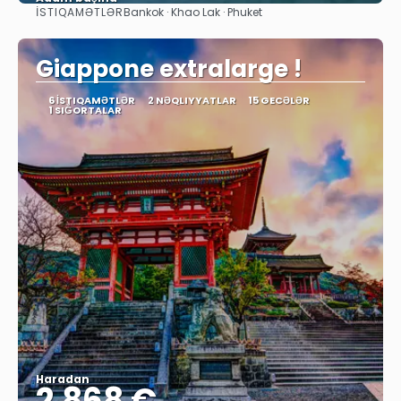
İSTIQAMƏTLƏR
Bankok · Khao Lak · Phuket
Baxın
Giappone extralarge !
6 İSTIQAMƏTLƏR
2 NƏQLIYYATLAR
15 GECƏLƏR
1 SIĞORTALAR
Haradan
2.868 €