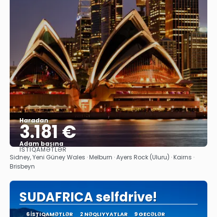
Haradan
3.181 €
Adam başına
İSTIQAMƏTLƏR
Baxın
Sidney, Yeni Güney Wales · Melburn · Ayers Rock (Uluru) · Kairns ·
Brisbeyn
SUDAFRICA selfdrive!
6 İSTIQAMƏTLƏR
2 NƏQLIYYATLAR
9 GECƏLƏR