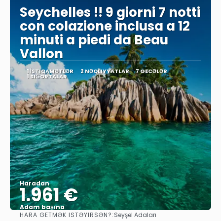
Seychelles !! 9 giorni 7 notti
con colazione inclusa a 12
minuti a piedi da Beau
Vallon
1 İSTIQAMƏTLƏR
2 NƏQLIYYATLAR
7 GECƏLƏR
1 SIĞORTALAR
Haradan
1.961 €
Adam başına
HARA GETMƏK ISTƏYIRSƏN?:
Seyşel Adaları
Baxın