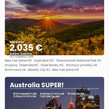
Haradan
2.035 €
Adam başına
İSTIQAMƏTLƏR
Baxın
New York Şəhəri NY · Vaşinqton DC · Shenandoah National Park VA ·
linçburq · Greenville NC · Outer Banks, NC · Virciniya çimərliyi, VA ·
Richmond, VA · Atlantic City NJ · New York Şəhəri NY
Australia SUPER!
5 İSTIQAMƏTLƏR
6 NƏQLIYYATLAR
13 GECƏLƏR
2 FƏALIYYƏTLƏR
1 SIĞORTALAR