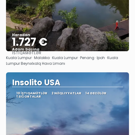
Haradan
1.727 €
Adam başına
İSTIQAMƏTLƏR
Baxın
Kuala Lumpur · Malakka · Kuala Lumpur · Penang · Ipoh · Kuala
Lumpur Beynəlxalq Hava Limanı
Insolito USA
10 İSTIQAMƏTLƏR
2 NƏQLIYYATLAR
14 GECƏLƏR
1 SIĞORTALAR