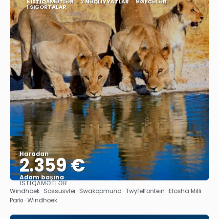
6 İSTIQAMƏTLƏR
2 NƏQLIYYATLAR
9 GECƏLƏR
1 SIĞORTALAR
Haradan
2.359 €
Adam başına
İSTIQAMƏTLƏR
Baxın
Windhoek · Sossusvlei · Swakopmund · Twyfelfontein · Etosha Milli
Parkı · Windhoek