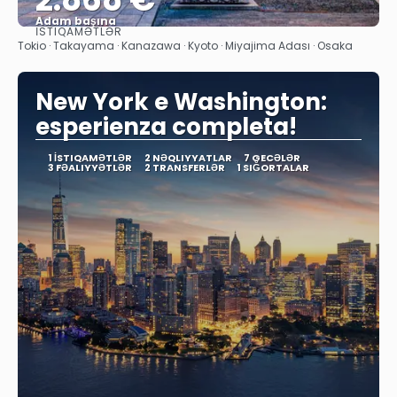
Adam başına
İSTIQAMƏTLƏR
Baxın
Tokio · Takayama · Kanazawa · Kyoto · Miyajima Adası · Osaka
New York e Washington:
esperienza completa!
1 İSTIQAMƏTLƏR
2 NƏQLIYYATLAR
7 GECƏLƏR
3 FƏALIYYƏTLƏR
2 TRANSFERLƏR
1 SIĞORTALAR