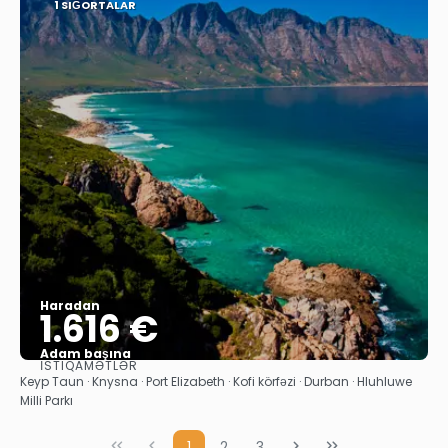
1 SIĞORTALAR
Haradan
1.616 €
Adam başına
İSTIQAMƏTLƏR
Baxın
Keyp Taun · Knysna · Port Elizabeth · Kofi körfəzi · Durban · Hluhluwe
Milli Parkı
1
2
3