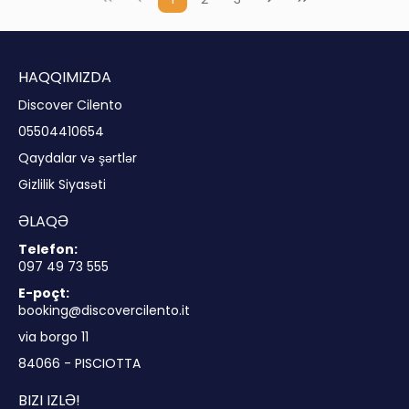
HAQQIMIZDA
Discover Cilento
05504410654
Qaydalar və şərtlər
Gizlilik Siyasəti
ƏLAQƏ
Telefon:
097 49 73 555
E-poçt:
booking@discovercilento.it
via borgo 11
84066 - PISCIOTTA
BIZI IZLƏ!