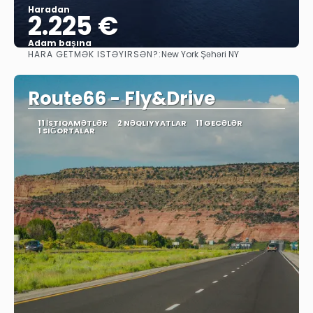
Haradan
2.225 €
Adam başına
HARA GETMƏK ISTƏYIRSƏN?:
New York Şəhəri NY
Baxın
Route66 - Fly&Drive
11 İSTIQAMƏTLƏR
2 NƏQLIYYATLAR
11 GECƏLƏR
1 SIĞORTALAR