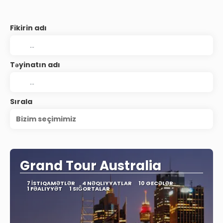
Fikirin adı
Təyinatın adı
Sırala
Bizim seçimimiz
Grand Tour Australia
7 İSTIQAMƏTLƏR
4 NƏQLIYYATLAR
10 GECƏLƏR
1 FƏALIYYƏT
1 SIĞORTALAR