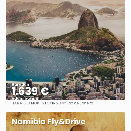
Haradan
1.639 €
Adam başına
HARA GETMƏK ISTƏYIRSƏN?:
Rio de Janeiro
Baxın
Namibia Fly&Drive