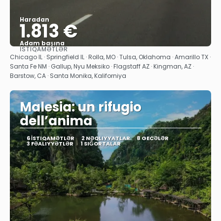
Haradan
1.813 €
Adam başına
İSTIQAMƏTLƏR
Baxın
Chicago IL · Springfield IL · Rolla, MO · Tulsa, Oklahoma · Amarillo TX ·
Santa Fe NM · Gallup, Nyu Meksiko · Flagstaff AZ · Kingman, AZ ·
Barstow, CA · Santa Monika, Kaliforniya
Malesia: un rifugio
dell’anima
6 İSTIQAMƏTLƏR
2 NƏQLIYYATLAR
8 GECƏLƏR
3 FƏALIYYƏTLƏR
1 SIĞORTALAR