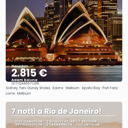
Haradan
2.815 €
Adam başına
İSTIQAMƏTLƏR
Baxın
Sidney, Yeni Güney Wales · Kairns · Melburn · Apollo Bay · Port Fairy ·
Lorne · Melburn
7 notti a Rio de Janeiro!
1 İSTIQAMƏTLƏR
2 NƏQLIYYATLAR
7 GECƏLƏR
5 FƏALIYYƏTLƏR
2 TRANSFERLƏR
1 SIĞORTALAR