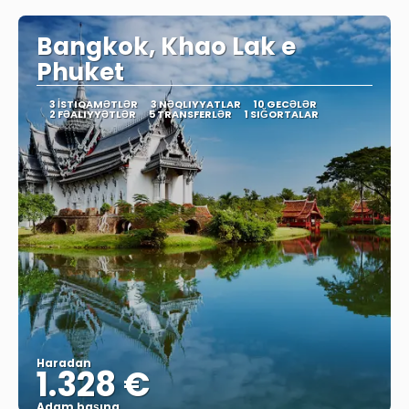
Bangkok, Khao Lak e
Phuket
3 İSTIQAMƏTLƏR
3 NƏQLIYYATLAR
10 GECƏLƏR
2 FƏALIYYƏTLƏR
5 TRANSFERLƏR
1 SIĞORTALAR
Haradan
1.328 €
Adam başına