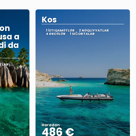
Kos
con
1 İSTIQAMƏTLƏR
2 NƏQLIYYATLAR
usa a
4 GECƏLƏR
1 SIĞORTALAR
di da
TLAR
Haradan
486 €