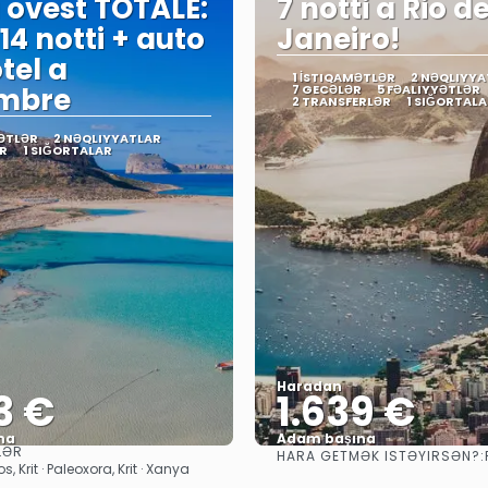
 ovest TOTALE:
7 notti a Rio d
 14 notti + auto
Janeiro!
tel a
1 İSTIQAMƏTLƏR
2 NƏQLIYYA
embre
7 GECƏLƏR
5 FƏALIYYƏTLƏR
2 TRANSFERLƏR
1 SIĞORTALA
ƏTLƏR
2 NƏQLIYYATLAR
R
1 SIĞORTALAR
Haradan
3 €
1.639 €
na
Adam başına
LƏR
HARA GETMƏK ISTƏYIRSƏN?:
Baxın
Baxın
 Krit · Paleoxora, Krit · Xanya