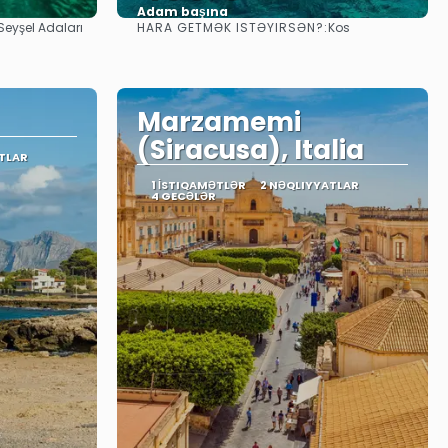
Adam başına
HARA GETMƏK ISTƏYIRSƏN?:
Seyşel Adaları
Kos
Baxın
Marzamemi
(Siracusa), Italia
TLAR
1 İSTIQAMƏTLƏR
2 NƏQLIYYATLAR
4 GECƏLƏR