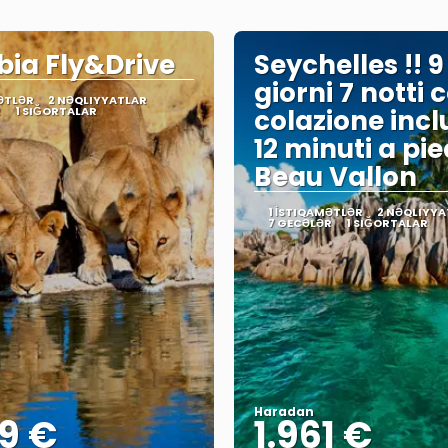
ia Fly&Drive
Seychelles !! 9
giorni 7 notti 
ƏTLƏR
2 NƏQLIYYATLAR
R
1 SIĞORTALAR
colazione incl
12 minuti a pie
Beau Vallon
1 İSTIQAMƏTLƏR
2 NƏQLIYYA
7 GECƏLƏR
1 SIĞORTALAR
Haradan
9 €
1.961 €