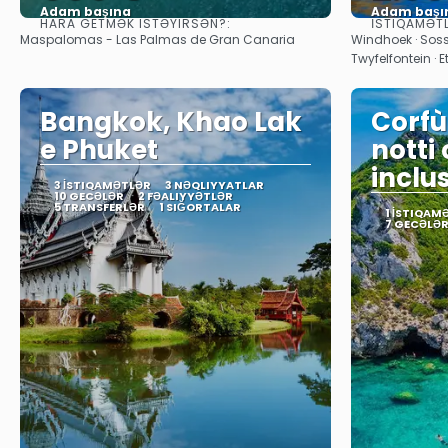
Adam başına
Adam başı
HARA GETMƏK ISTƏYIRSƏN?:
İSTIQAMƏT
Baxın
Maspalomas - Las Palmas de Gran Canaria
Windhoek · Sos
Twyfelfontein · E
Bangkok, Khao Lak
Corfù
e Phuket
notti
inclu
3 İSTIQAMƏTLƏR
3 NƏQLIYYATLAR
10 GECƏLƏR
2 FƏALIYYƏTLƏR
5 TRANSFERLƏR
1 SIĞORTALAR
1 İSTIQAM
7 GECƏLƏ