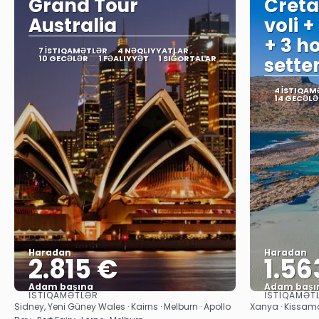
Grand Tour
Creta
Australia
voli +
+ 3 ho
7 İSTIQAMƏTLƏR
4 NƏQLIYYATLAR
10 GECƏLƏR
1 FƏALIYYƏT
1 SIĞORTALAR
sett
4 İSTIQAM
14 GECƏLƏ
Haradan
Haradan
2.815 €
1.56
Adam başına
Adam başı
İSTIQAMƏTLƏR
İSTIQAMƏT
Baxın
Sidney, Yeni Güney Wales · Kairns · Melburn · Apollo
Xanya · Kissamos,