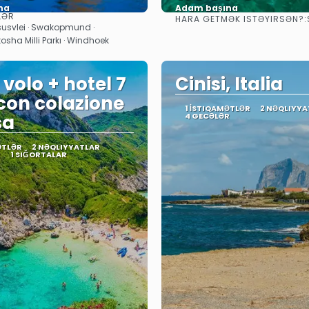
na
Adam başına
LƏR
HARA GETMƏK ISTƏYIRSƏN?:
Baxın
Baxın
susvlei · Swakopmund ·
tosha Milli Parkı · Windhoek
 volo + hotel 7
Cinisi, Italia
 con colazione
1 İSTIQAMƏTLƏR
2 NƏQLIYYA
sa
4 GECƏLƏR
ƏTLƏR
2 NƏQLIYYATLAR
R
1 SIĞORTALAR