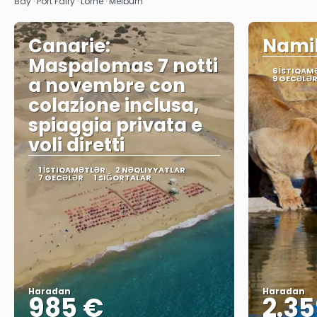
Bay · Port Fairy · Lorne · Melburn
Canarie:
Namib
Maspalomas 7 notti
6 İSTIQAM
a novembre con
9 GECƏLƏ
colazione inclusa,
spiaggia privata e
voli diretti
1 İSTIQAMƏTLƏR
2 NƏQLIYYATLAR
7 GECƏLƏR
1 SIĞORTALAR
Haradan
Haradan
985 €
2.35