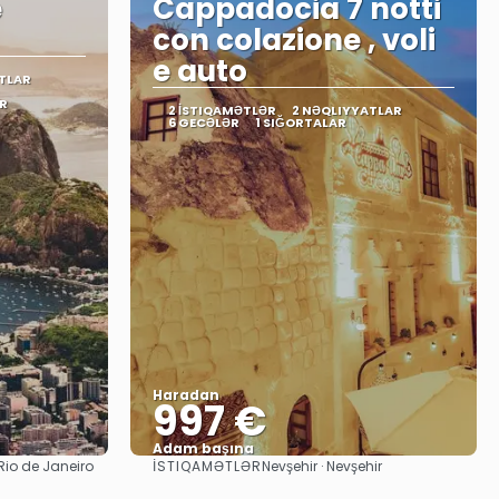
e
Cappadocia 7 notti
con colazione , voli
e auto
TLAR
R
2 İSTIQAMƏTLƏR
2 NƏQLIYYATLAR
6 GECƏLƏR
1 SIĞORTALAR
Haradan
997 €
Adam başına
İSTIQAMƏTLƏR
Rio de Janeiro
Nevşehir · Nevşehir
Baxın