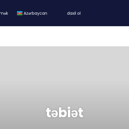
mək
Azərbaycan
daxil ol
təbiət