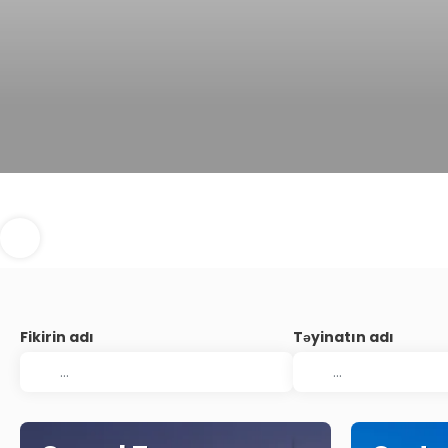
Fikirin adı
Təyinatın adı