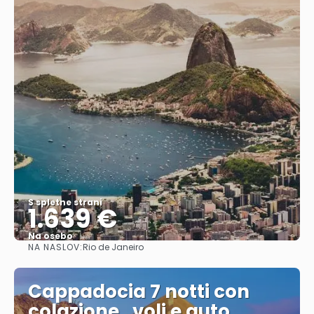
S spletne strani
1.639 €
Na osebo
NA NASLOV:
Rio de Janeiro
Glej .
Cappadocia 7 notti con
colazione , voli e auto