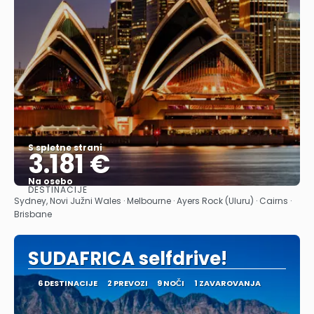
S spletne strani
3.181 €
Na osebo
DESTINACIJE
Glej .
Sydney, Novi Južni Wales · Melbourne · Ayers Rock (Uluru) · Cairns ·
Brisbane
SUDAFRICA selfdrive!
6 DESTINACIJE
2 PREVOZI
9 NOČI
1 ZAVAROVANJA