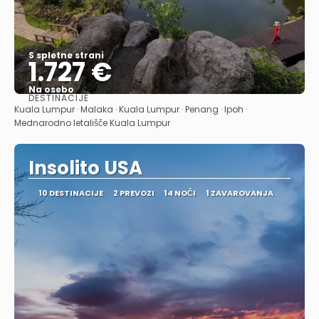
S spletne strani
1.727 €
Na osebo
DESTINACIJE
Glej .
Kuala Lumpur · Malaka · Kuala Lumpur · Penang · Ipoh ·
Mednarodno letališče Kuala Lumpur
Insolito USA
10 DESTINACIJE
2 PREVOZI
14 NOČI
1 ZAVAROVANJA