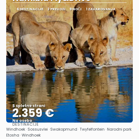
6 DESTINACIJE
2 PREVOZI
9 NOČI
1 ZAVAROVANJA
S spletne strani
2.359 €
Na osebo
DESTINACIJE
Glej .
Windhoek · Sossusvlei · Swakopmund · Twyfelfontein · Narodni park
Etosha · Windhoek