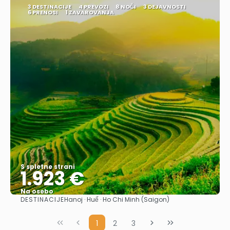
3 DESTINACIJE
4 PREVOZI
8 NOČI
3 DEJAVNOSTI
6 PRENOSI
1 ZAVAROVANJA
S spletne strani
1.923 €
Na osebo
DESTINACIJE
Hanoj · Huế · Ho Chi Minh (Saigon)
Glej .
1
2
3