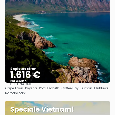
S spletne strani
1.616 €
Na osebo
DESTINACIJE
Glej .
Cape Town · Knysna · Port Elizabeth · Coffee Bay · Durban · Hluhluwe
Narodni park
Speciale Vietnam!