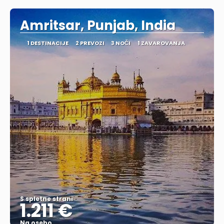
Amritsar, Punjab, India
1 DESTINACIJE
2 PREVOZI
3 NOČI
1 ZAVAROVANJA
S spletne strani
1.211 €
Na osebo