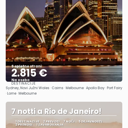
S spletne strani
2.815 €
Na osebo
DESTINACIJE
Glej .
Sydney, Novi Južni Wales · Cairns · Melbourne · Apollo Bay · Port Fairy
· Lorne · Melbourne
7 notti a Rio de Janeiro!
1 DESTINACIJE
2 PREVOZI
7 NOČI
5 DEJAVNOSTI
2 PRENOSI
1 ZAVAROVANJA