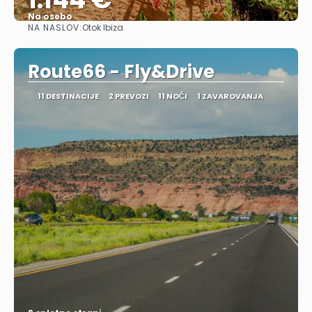
Na osebo
NA NASLOV:
Otok Ibiza
Glej .
Route66 - Fly&Drive
11 DESTINACIJE
2 PREVOZI
11 NOČI
1 ZAVAROVANJA