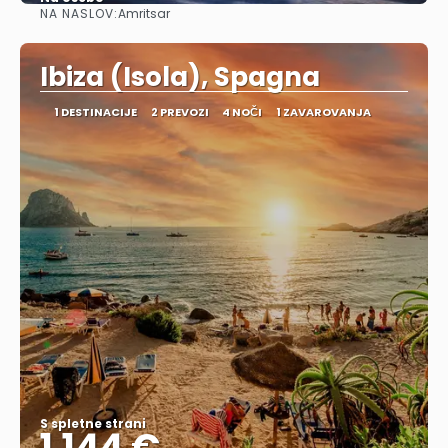
NA NASLOV:
Amritsar
Glej .
Ibiza (Isola), Spagna
1 DESTINACIJE
2 PREVOZI
4 NOČI
1 ZAVAROVANJA
S spletne strani
1.144 €