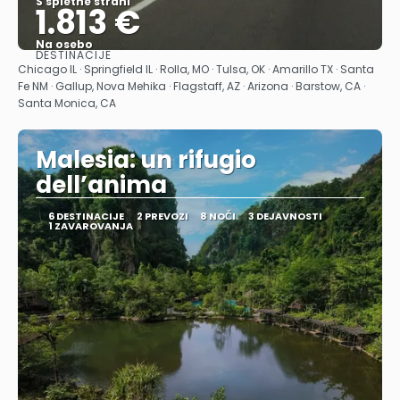
S spletne strani
1.813 €
Na osebo
DESTINACIJE
Glej .
Chicago IL · Springfield IL · Rolla, MO · Tulsa, OK · Amarillo TX · Santa
Fe NM · Gallup, Nova Mehika · Flagstaff, AZ · Arizona · Barstow, CA ·
Santa Monica, CA
Malesia: un rifugio
dell’anima
6 DESTINACIJE
2 PREVOZI
8 NOČI
3 DEJAVNOSTI
1 ZAVAROVANJA