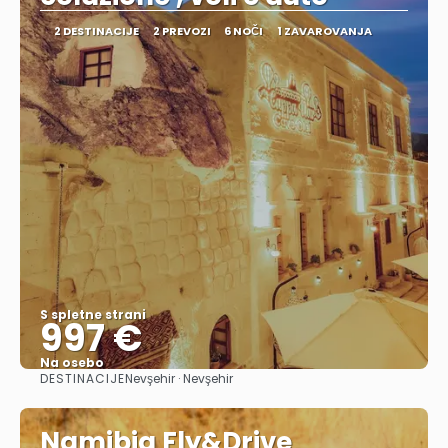
2 DESTINACIJE
2 PREVOZI
6 NOČI
1 ZAVAROVANJA
S spletne strani
997 €
Na osebo
DESTINACIJE
Nevşehir · Nevşehir
Glej .
Namibia Fly&Drive