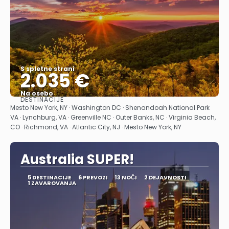
S spletne strani
2.035 €
Na osebo
DESTINACIJE
Glej .
Mesto New York, NY · Washington DC · Shenandoah National Park
VA · Lynchburg, VA · Greenville NC · Outer Banks, NC · Virginia Beach,
CO · Richmond, VA · Atlantic City, NJ · Mesto New York, NY
Australia SUPER!
5 DESTINACIJE
6 PREVOZI
13 NOČI
2 DEJAVNOSTI
1 ZAVAROVANJA