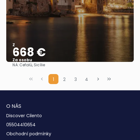
Z
668 €
Za osobu
NA:
Cefalù, Sicílie
Zobrazit
1
2
3
4
O NÁS
Discover Cilento
05504410654
Obchodní podmínky