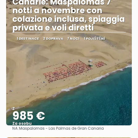
Canarie: Maspalomas 7
notti a novembre con
colazione inclusa, spiaggia
privata e voli diretti
1 DESTINACE
2 DOPRAVA
7 NOCÍ
1 POJIŠTĚNÍ
Z
985 €
Za osobu
NA:
Maspalomas - Las Palmas de Gran Canaria
Zobrazit