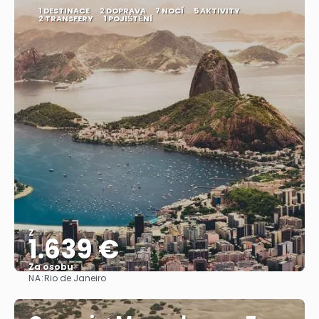
1 DESTINACE
2 DOPRAVA
7 NOCÍ
5 AKTIVITY
2 TRANSFERY
1 POJIŠTĚNÍ
Z
1.639 €
Za osobu
NA:
Rio de Janeiro
Zobrazit