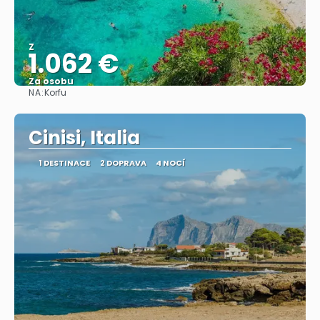
Z
1.062 €
Za osobu
NA:
Korfu
Zobrazit
Cinisi, Italia
1 DESTINACE
2 DOPRAVA
4 NOCÍ