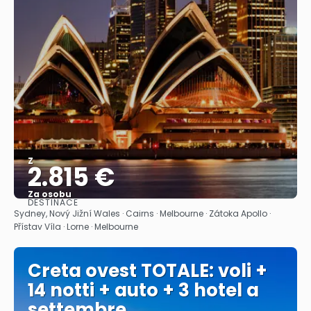
Z
2.815 €
Za osobu
DESTINACE
Zobrazit
Sydney, Nový Jižní Wales · Cairns · Melbourne · Zátoka Apollo ·
Přístav Víla · Lorne · Melbourne
Creta ovest TOTALE: voli +
14 notti + auto + 3 hotel a
settembre