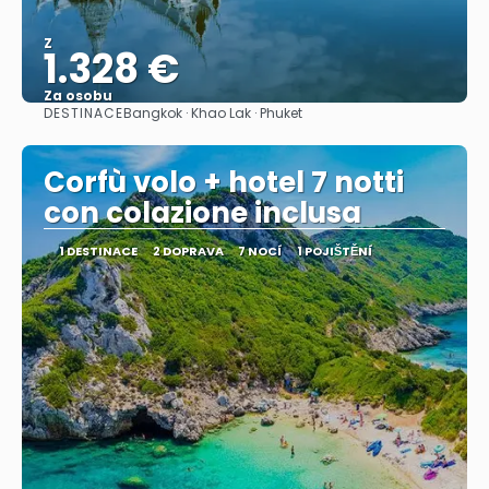
Z
1.328 €
Za osobu
DESTINACE
Bangkok · Khao Lak · Phuket
Zobrazit
Corfù volo + hotel 7 notti
con colazione inclusa
1 DESTINACE
2 DOPRAVA
7 NOCÍ
1 POJIŠTĚNÍ