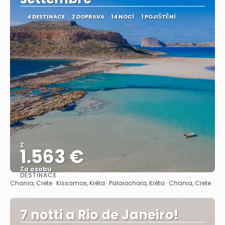
4 DESTINACE
2 DOPRAVA
14 NOCÍ
1 POJIŠTĚNÍ
Z
1.563 €
Za osobu
DESTINACE
Zobrazit
Chania, Crete · Kissamos, Kréta · Palaiochora, Kréta · Chania, Crete
7 notti a Rio de Janeiro!