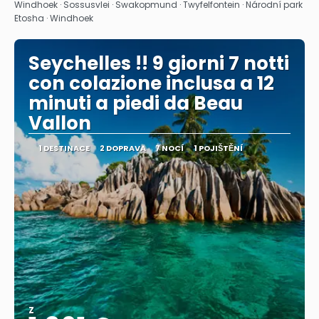
Zobrazit
Windhoek · Sossusvlei · Swakopmund · Twyfelfontein · Národní park
Etosha · Windhoek
Seychelles !! 9 giorni 7 notti
con colazione inclusa a 12
minuti a piedi da Beau
Vallon
1 DESTINACE
2 DOPRAVA
7 NOCÍ
1 POJIŠTĚNÍ
Z