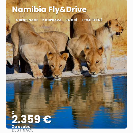
Namibia Fly&Drive
6 DESTINACE
2 DOPRAVA
9 NOCÍ
1 POJIŠTĚNÍ
Z
2.359 €
Za osobu
DESTINACE