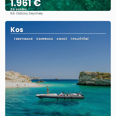
1.961 €
Za osobu
NA:
Ostrovy Seychely
Zobrazit
Kos
1 DESTINACE
2 DOPRAVA
4 NOCÍ
1 POJIŠTĚNÍ