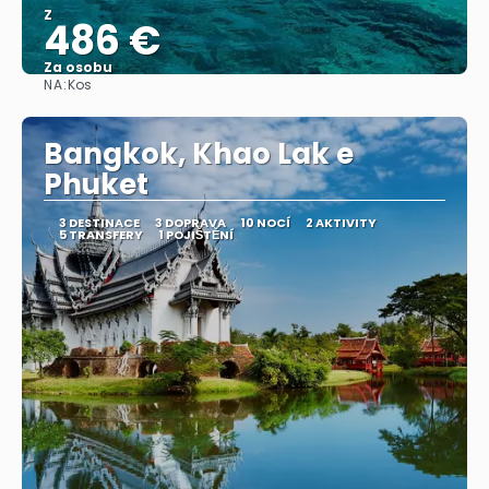
Z
486 €
Za osobu
NA:
Kos
Zobrazit
Bangkok, Khao Lak e
Phuket
3 DESTINACE
3 DOPRAVA
10 NOCÍ
2 AKTIVITY
5 TRANSFERY
1 POJIŠTĚNÍ