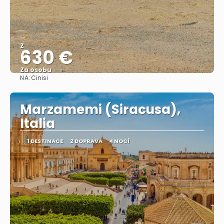
Z
630 €
Za osobu
NA:
Cinisi
Zobrazit
Marzamemi (Siracusa),
Italia
1 DESTINACE
2 DOPRAVA
4 NOCÍ