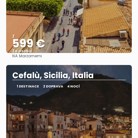
Z
599 €
Za osobu
NA:
Marzamemi
Zobrazit
Cefalù, Sicilia, Italia
1 DESTINACE
2 DOPRAVA
4 NOCÍ