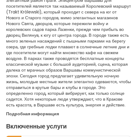
элегантный район Праги. Эпицентром Варшавы для
посетителей является так называемый Королевский маршрут
(Trakt Królewski), который проходит с севера на юг от
Нового и Старого городов, мимо элегантных магазинов
Нового Свята, дворцов, которые пережили войну и
королевских садов парка Лазенки, прежде чем прибыть во
дворец Вилянув, к югу от центра города. В городе также есть
много зеленых насаждений с пышными парками на берегу
озера, где гребные лодки плавают в солнечные летние дни и
где посетители могут найти множество кафе на свежем
воздухе. В парках также проводятся бесплатные концерты
классической музыки с большой аудиторией, сцена, которая
далека от мрачных образов Варшавы коммунистической
эпохи. Сегодня город предлагает удивительную ночную
жизнь, молодые местные жители элегантно одеваются, чтобы
отправиться в крутые бары и клубы в городе. Это
определенно город, который вибрирует, как только солнце
садится. Хотя некоторые люди утверждают, что в Кракове
есть красота, в Варшаве есть культура, энергия и действие.
Подробная информация
Включенные услуги