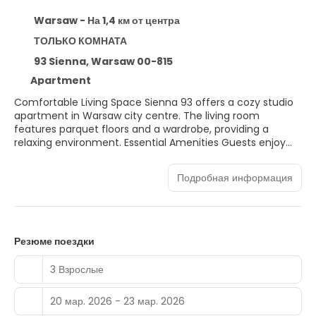
Warsaw - На 1,4 км от центра
ТОЛЬКО КОМНАТА
93 Sienna, Warsaw 00-815
Apartment
Comfortable Living Space Sienna 93 offers a cozy studio
apartment in Warsaw city centre. The living room
features parquet floors and a wardrobe, providing a
relaxing environment. Essential Amenities Guests enjoy
free WiFi, a washing machine, and a hairdryer. The
apartment includes a lift for easy access. Prime Location
Подробная информация
Located 19 minutes from Warsaw Central Railway Station
and 1 km from Złote Tarasy Shopping Centre. Nearby
attractions include the Warsaw Uprising Museum and
Palace of Culture and Science. Nearby Activities Winter
sports are available in the surrounding area. Warsaw
Резюме поездки
Frederic Chopin Airport is 7 km away.
3 Взрослые
20 мар. 2026 - 23 мар. 2026