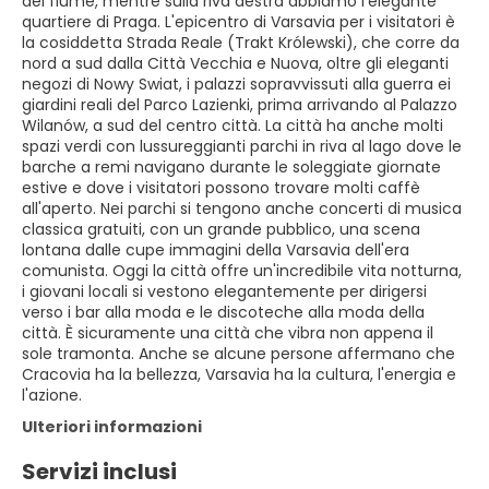
del fiume, mentre sulla riva destra abbiamo l'elegante
quartiere di Praga. L'epicentro di Varsavia per i visitatori è
la cosiddetta Strada Reale (Trakt Królewski), che corre da
nord a sud dalla Città Vecchia e Nuova, oltre gli eleganti
negozi di Nowy Swiat, i palazzi sopravvissuti alla guerra ei
giardini reali del Parco Lazienki, prima arrivando al Palazzo
Wilanów, a sud del centro città. La città ha anche molti
spazi verdi con lussureggianti parchi in riva al lago dove le
barche a remi navigano durante le soleggiate giornate
estive e dove i visitatori possono trovare molti caffè
all'aperto. Nei parchi si tengono anche concerti di musica
classica gratuiti, con un grande pubblico, una scena
lontana dalle cupe immagini della Varsavia dell'era
comunista. Oggi la città offre un'incredibile vita notturna,
i giovani locali si vestono elegantemente per dirigersi
verso i bar alla moda e le discoteche alla moda della
città. È sicuramente una città che vibra non appena il
sole tramonta. Anche se alcune persone affermano che
Cracovia ha la bellezza, Varsavia ha la cultura, l'energia e
l'azione.
Ulteriori informazioni
Servizi inclusi