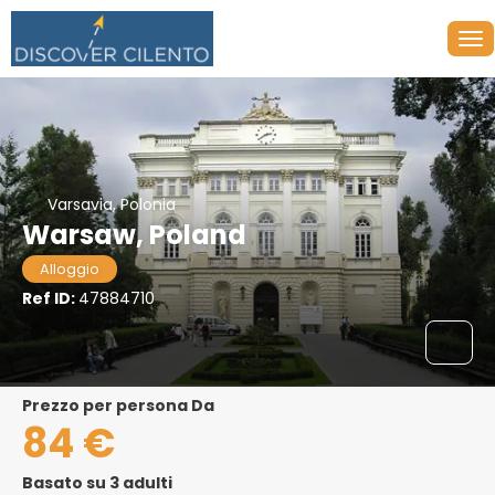
Varsavia, Polonia
Warsaw, Poland
Alloggio
Ref ID:
47884710
Prezzo per persona Da
84 €
Basato su 3 adulti