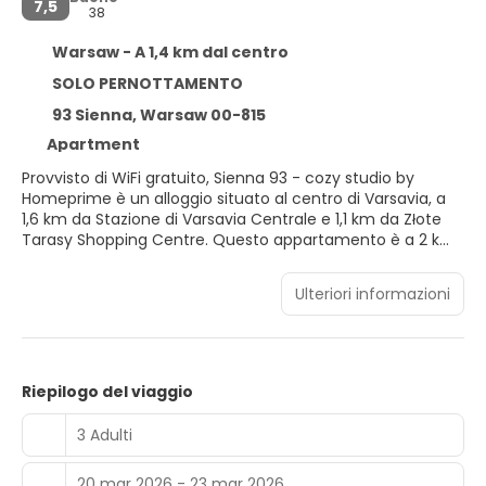
7,5
38
Warsaw - A 1,4 km dal centro
SOLO PERNOTTAMENTO
93 Sienna, Warsaw 00-815
Apartment
Provvisto di WiFi gratuito, Sienna 93 - cozy studio by
Homeprime è un alloggio situato al centro di Varsavia, a
1,6 km da Stazione di Varsavia Centrale e 1,1 km da Złote
Tarasy Shopping Centre. Questo appartamento è a 2 km
da Galleria d'Arte Nazionale Zacheta e 2,5 km da Plac
Piłsudskiego. Presso questo appartamento troverete
Ulteriori informazioni
asciugamani e lenzuola in dotazione. I luoghi di interesse
più famosi nei dintorni di questo appartamento includono
Museo dell'Insurrezione di Varsavia, Palazzo della Cultura e
della Scienza e Stazione Metro Centrum. Aeroporto di
Varsavia-Chopin si trova a 7 km di distanza.
Riepilogo del viaggio
3 Adulti
20 mar 2026 - 23 mar 2026