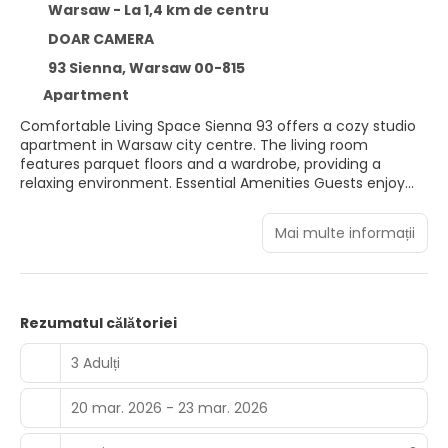
Warsaw - La 1,4 km de centru
DOAR CAMERA
93 Sienna, Warsaw 00-815
Apartment
Comfortable Living Space Sienna 93 offers a cozy studio
apartment in Warsaw city centre. The living room
features parquet floors and a wardrobe, providing a
relaxing environment. Essential Amenities Guests enjoy
free WiFi, a washing machine, and a hairdryer. The
apartment includes a lift for easy access. Prime Location
Mai multe informații
Located 19 minutes from Warsaw Central Railway Station
and 1 km from Złote Tarasy Shopping Centre. Nearby
attractions include the Warsaw Uprising Museum and
Palace of Culture and Science. Nearby Activities Winter
sports are available in the surrounding area. Warsaw
Rezumatul călătoriei
Frederic Chopin Airport is 7 km away.
3 Adulți
20 mar. 2026 - 23 mar. 2026