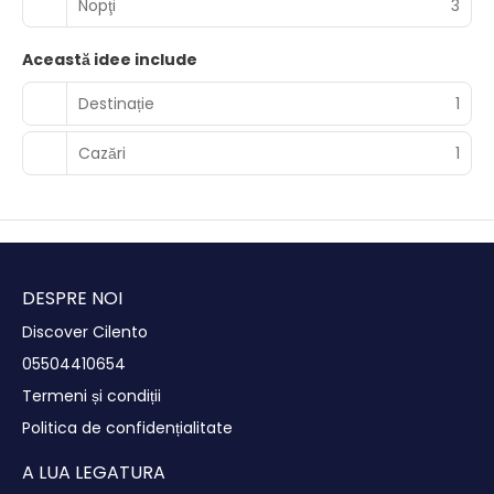
Nopţi
3
Această idee include
Destinație
1
Cazări
1
DESPRE NOI
Discover Cilento
05504410654
Termeni și condiții
Politica de confidențialitate
A LUA LEGATURA