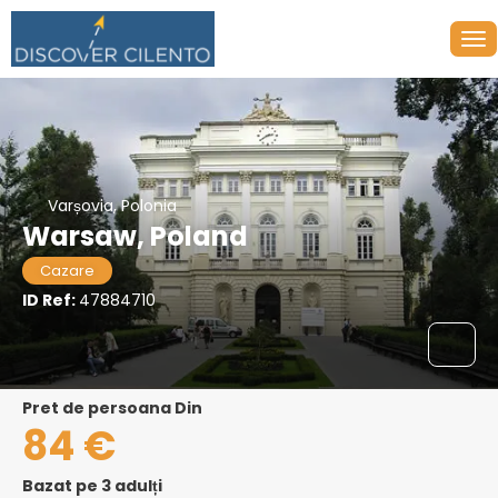
Varșovia, Polonia
Warsaw, Poland
Cazare
ID Ref:
47884710
pret de persoana Din
84 €
Bazat pe 3 adulți