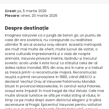
Creat:
joi, 5 martie 2026
Plecare:
vineri, 20 martie 2026
Despre destinație
Imaginea Varșoviei ca o junglă de beton gri, un pustiu de
case din era sovietică, nu corespunde cu realitatea
ultimilor 15 ani ai acestui oraș vibrant. Această metropolă
are mult mai multe de oferit, multe lucruri de vizitat, o
scenă culturală impresionantă și o viață de noapte
animată. Varșovia privește înainte, lăsându-și trecutul
sovietic acolo unde îi este locul. La sfârșitul celui de-al
doilea război mondial, 85% din oraș era în ruine și a trebuit
să treacă printr-o reconstrucție majoră. Reconstrucția
reușită a primit recunoaștere în 1980, când UNESCO a
declarat Vechiul Oraș al Varșoviei Patrimoniu Mondial.
Situat în provincia Mazowieckie, în centrul-estul Poloniei,
orașul este împărțit în mod inegal de râul Vistula. Cele mai
multe atracții turistice se află pe malul stâng al râului, în
timp ce pe malul drept avem districtul elegant și în plină
ascensiune al Pragăi. Epicentrul Varșoviei pentru vizitatori