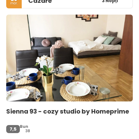
Cazare
3 Nopţi
mar.
Sienna 93 - cozy studio by Homeprime
Bun
7,5
38