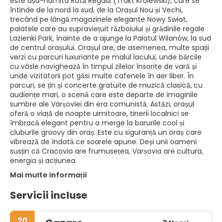
este așa-numita Rută Regală (Trakt Królewski), care se
întinde de la nord la sud, de la Orașul Nou și Vechi,
trecând pe lângă magazinele elegante Nowy Swiat,
palatele care au supraviețuit războiului și grădinile regale
Lazienki Park, înainte de a ajunge la Palatul Wilanów, la sud
de centrul orașului. Orașul are, de asemenea, multe spații
verzi cu parcuri luxuriante pe malul lacului, unde bărcile
cu vâsle navighează în timpul zilelor însorite de vară și
unde vizitatorii pot găsi multe cafenele în aer liber. În
parcuri, se țin și concerte gratuite de muzică clasică, cu
audiențe mari, o scenă care este departe de imaginile
sumbre ale Varșoviei din era comunistă. Astăzi, orașul
oferă o viață de noapte uimitoare, tinerii localnici se
îmbracă elegant pentru a merge la barurile cool și
cluburile groovy din oraș. Este cu siguranță un oraș care
vibrează de îndată ce soarele apune. Deși unii oameni
susțin că Cracovia are frumusețea, Varșovia are cultura,
energia și acțiunea.
Mai multe informații
Servicii incluse
20