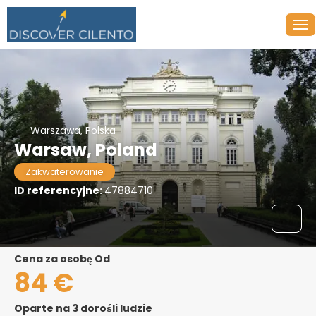
Warszawa, Polska
Warsaw, Poland
Zakwaterowanie
ID referencyjne:
47884710
Cena za osobę Od
84 €
Oparte na 3 dorośli ludzie