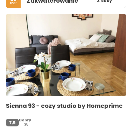
Zakwaterowanie
3 Nocy
mar
Sienna 93 - cozy studio by Homeprime
Dobry
7,5
38