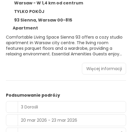
Warsaw - W 1,4 km od centrum
TYLKO POKÓJ
93 Sienna, Warsaw 00-815
Apartment
Comfortable Living Space Sienna 93 offers a cozy studio
apartment in Warsaw city centre. The living room
features parquet floors and a wardrobe, providing a
relaxing environment. Essential Amenities Guests enjoy
free WiFi, a washing machine, and a hairdryer. The
apartment includes a lift for easy access. Prime Location
Więcej informacji
Located 19 minutes from Warsaw Central Railway Station
and 1 km from Złote Tarasy Shopping Centre. Nearby
attractions include the Warsaw Uprising Museum and
Palace of Culture and Science. Nearby Activities Winter
sports are available in the surrounding area. Warsaw
Podsumowanie podróży
Frederic Chopin Airport is 7 km away.
3 Dorośli
20 mar 2026 - 23 mar 2026