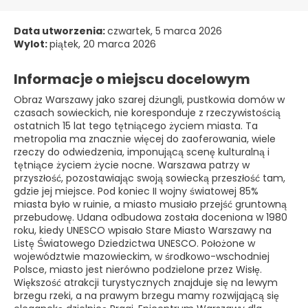
Data utworzenia:
czwartek, 5 marca 2026
Wylot:
piątek, 20 marca 2026
Informacje o miejscu docelowym
Obraz Warszawy jako szarej dżungli, pustkowia domów w
czasach sowieckich, nie koresponduje z rzeczywistością
ostatnich 15 lat tego tętniącego życiem miasta. Ta
metropolia ma znacznie więcej do zaoferowania, wiele
rzeczy do odwiedzenia, imponującą scenę kulturalną i
tętniące życiem życie nocne. Warszawa patrzy w
przyszłość, pozostawiając swoją sowiecką przeszłość tam,
gdzie jej miejsce. Pod koniec II wojny światowej 85%
miasta było w ruinie, a miasto musiało przejść gruntowną
przebudowę. Udana odbudowa została doceniona w 1980
roku, kiedy UNESCO wpisało Stare Miasto Warszawy na
Listę Światowego Dziedzictwa UNESCO. Położone w
województwie mazowieckim, w środkowo-wschodniej
Polsce, miasto jest nierówno podzielone przez Wisłę.
Większość atrakcji turystycznych znajduje się na lewym
brzegu rzeki, a na prawym brzegu mamy rozwijającą się