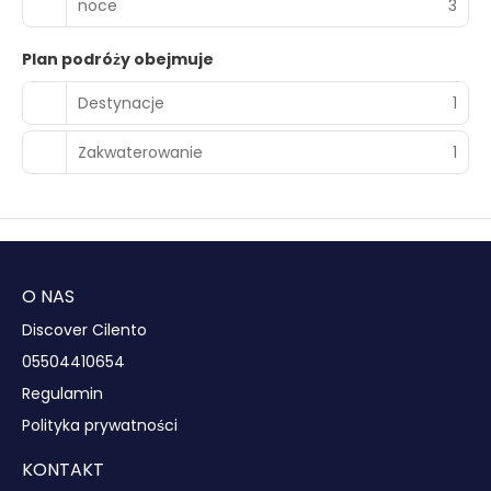
noce
3
Plan podróży obejmuje
Destynacje
1
Zakwaterowanie
1
O NAS
Discover Cilento
05504410654
Regulamin
Polityka prywatności
KONTAKT