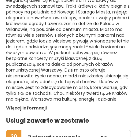
elegancką dzielnicę Pragi. Epicentrum Warszawy dla
zwiedzających stanowi tzw. Trakt Królewski, który biegnie z
północy na południe od Nowego i Starego Miasta, mijając
eleganckie nowoświatowe sklepy, ocalałe z wojny pałace i
królewskie ogrody Łazienki, zanim dotrze do Pałacu w
Wilanowie, na południe od centrum miasta. Miasto ma
również wiele terenów zielonych z bujnymi parkami nad
jeziorem, gdzie łodzie wiosłowe pływają w słoneczne letnie
dni i gdzie odwiedzający mogą znaleźć wiele kawiarni na
świeżym powietrzu. W parkach odbywają się również
bezpłatne koncerty muzyki klasycznej, z dużą
publicznością, scena daleka od ponurych obrazów
komunistycznej Warszawy. Dziś miasto oferuje
niesamowite życie nocne, młodzi mieszkańcy ubierają się
elegancko, aby udać się do fajnych barów i klubów w
mieście. Jest to zdecydowanie miasto, które wibruje, gdy
tylko słońce zachodzi. Choć niektórzy twierdzą, że Kraków
ma piękno, Warszawa ma kulturę, energię i działanie.
Więcej informacji
Usługi zawarte w zestawie
20