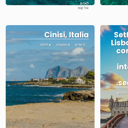
לאדם
אל:
קוס
ראה
Cinisi, Italia
Set
Lisb
1 יעדים
2 תחבורה
4 לילות
con
int
se