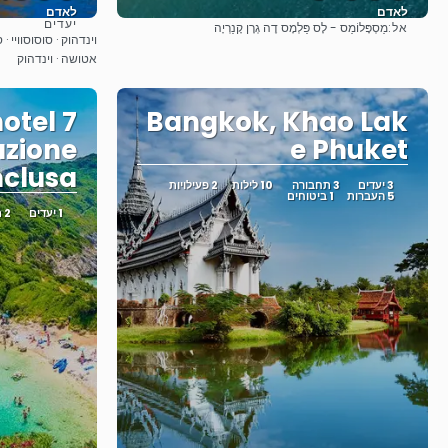
לאדם
לאדם
יעדים
אל:
מַסְפָּלוֹמַס - לָס פַּלְמָס דֶה גְרָן קָנַרְיָה
ראה
וינדהוק · סוסוסוויי ·
אטושה · וינדהוק
otel 7
Bangkok, Khao Lak
azione
e Phuket
nclusa
3 יעדים
3 תחבורה
10 לילות
2 פעילויות
5 העברות
1 ביטוחים
1 יעדים
2 תחבורה