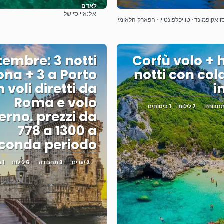
לאדם
אל:
איי סיישל
ראה
ראה
 סוואקופמונד · טוויפלפונטיין · הפארק הלאומי
tembre: 3 notti
Corfù volo + h
ona + 3 a Porto
notti con col
 voli diretti da
i
Roma e volo
7 לילות
1 ביטוחים
erno. prezzi da
778 a 1300 a
conda periodo.
2 יעדים
3 תחבורה
6 לילות
1 ביטוחים