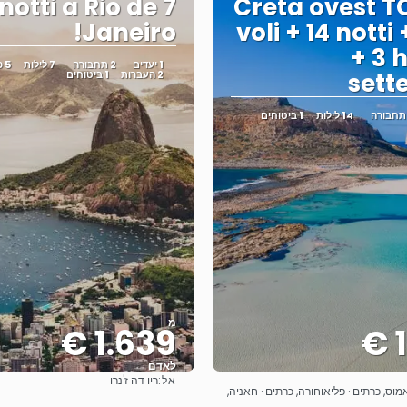
7 notti a Rio de
Creta ovest T
Janeiro!
voli + 14 notti
+ 3 
1 יעדים
2 תחבורה
7 לילות
5 פעילויות
sett
2 העברות
1 ביטוחים
14 לילות
1 ביטוחים
מ
1.639 €
1
לאדם
אל:
ריו דה ז'נרו
ראה
ראה
מוס, כרתים · פליאוחורה, כרתים · חאניה,