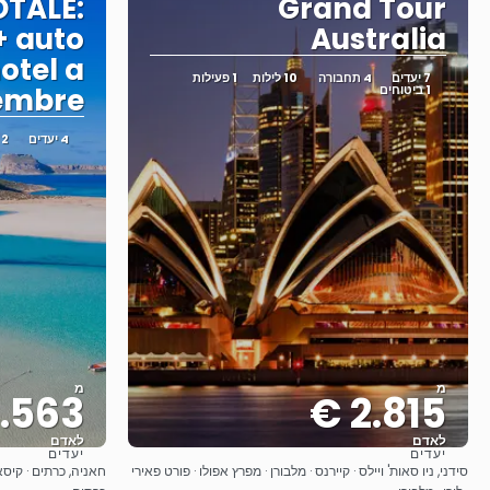
OTALE:
Grand Tour
 + auto
Australia
hotel a
7 יעדים
4 תחבורה
10 לילות
1 פעילות
1 ביטוחים
embre
4 יעדים
2 תחבורה
מ
מ
.563 €
2.815 €
לאדם
לאדם
יעדים
יעדים
ראה
סידני, ניו סאות' ויילס · קיירנס · מלבורן · מפרץ אפולו · פורט פאירי
חאניה, כרתים · קיסא