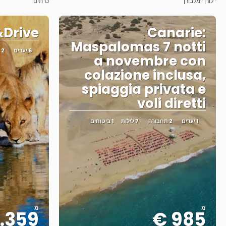
· לורן · מלבורן
כרתים
&Drive
Canarie:
Maspalomas 7 notti
6 יעדים
2 תחבורה
a novembre con
colazione inclusa,
spiaggia privata e
voli diretti
1 יעדים
2 תחבורה
7 לילות
1 ביטוחים
מ
מ
.359 €
985 €