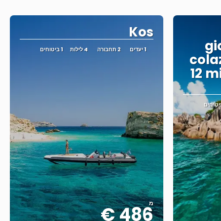
Kos
gi
1 יעדים
2 תחבורה
4 לילות
1 ביטוחים
cola
12 m
מ
486 €