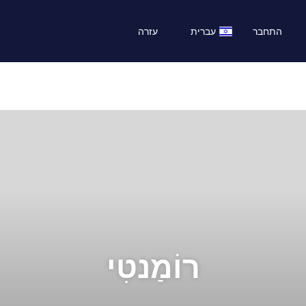
התחבר
עברית
עזרה
רוֹמַנטִי