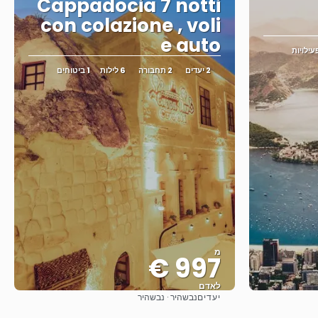
Cappadocia 7 notti
con colazione , voli
e auto
2 יעדים
2 תחבורה
6 לילות
1 ביטוחים
מ
997 €
לאדם
יעדים
נבשהיר · נבשהיר
ראה