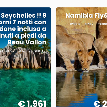
Seychelles !! 9
Namibia Fly
orni 7 notti con
9 לילות
1 ביטוחים
zione inclusa a
inuti a piedi da
Beau Vallon
1 יעדים
2 תחבורה
7 לילות
1 ביטוחים
מ
1.961 €
2