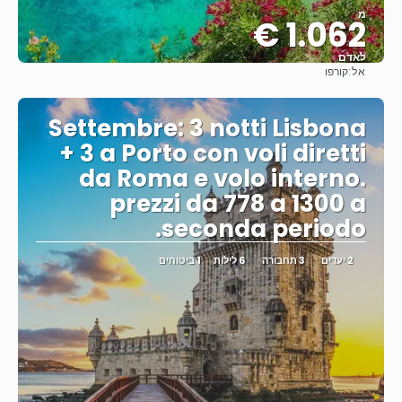
מ
1.062 €
לאדם
אל:
קורפו
ראה
Settembre: 3 notti Lisbona
+ 3 a Porto con voli diretti
da Roma e volo interno.
prezzi da 778 a 1300 a
seconda periodo.
2 יעדים
3 תחבורה
6 לילות
1 ביטוחים