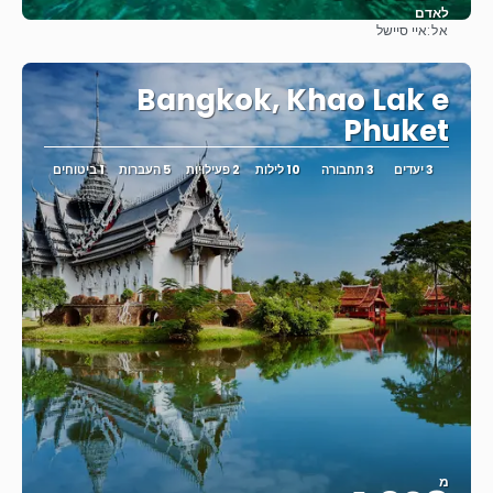
לאדם
אל:
איי סיישל
ראה
Bangkok, Khao Lak e
Phuket
3 יעדים
3 תחבורה
10 לילות
2 פעילויות
5 העברות
1 ביטוחים
מ