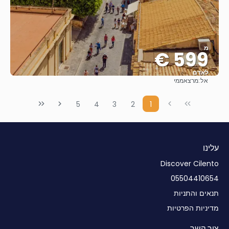
מ
599 €
לאדם
אל:
מרצאממי
ראה
5
4
3
2
1
עלינו
Discover Cilento
05504410654
תנאים והתניות
מדיניות הפרטיות
צור קשר