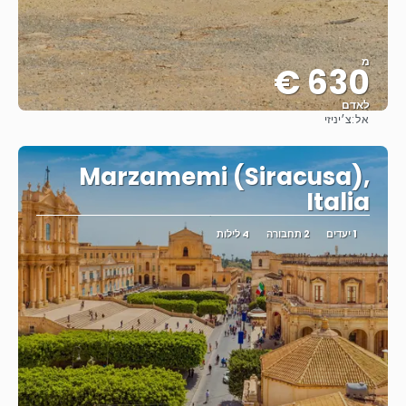
מ
630 €
לאדם
אל:
צ׳יניזי
ראה
Marzamemi (Siracusa),
Italia
1 יעדים
2 תחבורה
4 לילות