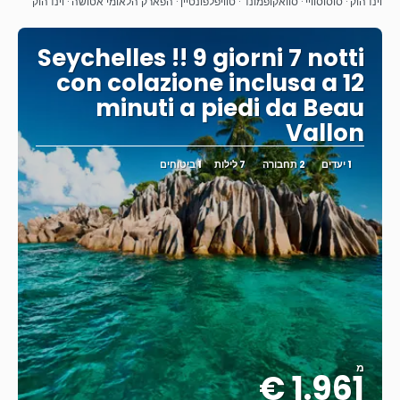
ראה
וינדהוק · סוסוסוויי · סוואקופמונד · טוויפלפונטיין · הפארק הלאומי אטושה · וינדהוק
Seychelles !! 9 giorni 7 notti
con colazione inclusa a 12
minuti a piedi da Beau
Vallon
1 יעדים
2 תחבורה
7 לילות
1 ביטוחים
מ
1.961 €