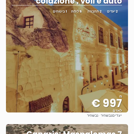
colazione , voli e auto
2 יעדים
2 תחבורה
6 לילות
1 ביטוחים
מ
997 €
לאדם
יעדים
נבשהיר · נבשהיר
ראה