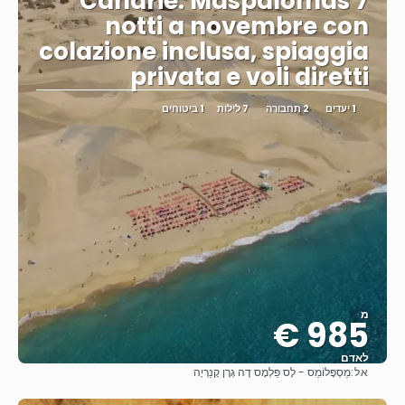
Canarie: Maspalomas 7
notti a novembre con
colazione inclusa, spiaggia
privata e voli diretti
1 יעדים
2 תחבורה
7 לילות
1 ביטוחים
מ
985 €
לאדם
אל:
מַסְפָּלוֹמַס - לָס פַּלְמָס דֶה גְרָן קָנַרְיָה
ראה