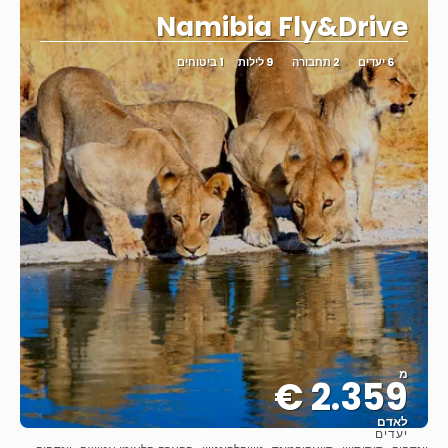
Namibia Fly&Drive
6 יעדים
2 תחבורה
9 לילות
1 ביטוחים
מ
2.359 €
לאדם
יעדים