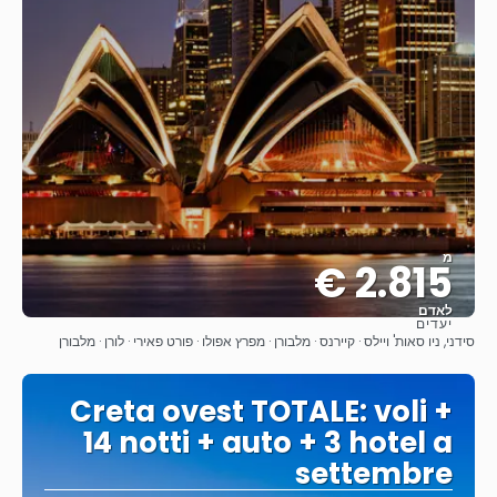
מ
2.815 €
לאדם
יעדים
ראה
סידני, ניו סאות' ויילס · קיירנס · מלבורן · מפרץ אפולו · פורט פאירי · לורן · מלבורן
Creta ovest TOTALE: voli +
14 notti + auto + 3 hotel a
settembre