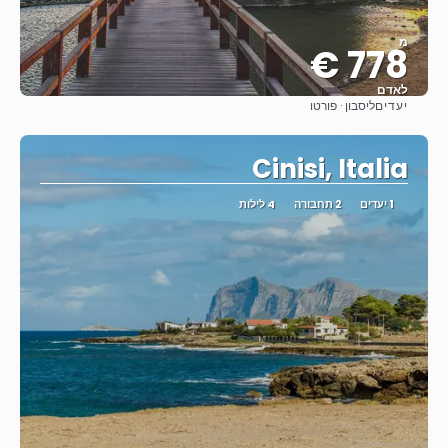
מ
778 €
לאדם
יעדים
ליסבון · פורטו
ראה
Cinisi, Italia
1 יעדים
2 תחבורה
4 לילות