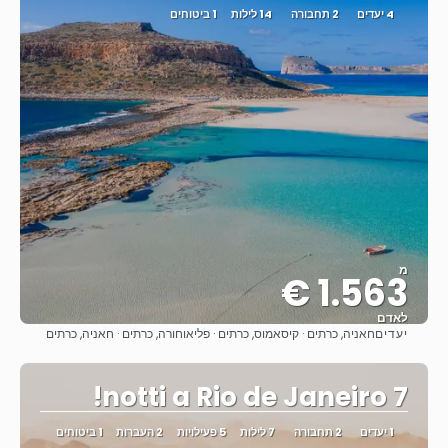
4 יעדים
2 תחבורה
14 לילות
1 ביטוחים
מ
1.563 €
לאדם
יעדים
חאניה, כרתים · קיסאמוס, כרתים · פליאוחורה, כרתים · חאניה, כרתים
ראה
7 notti a Rio de Janeiro!
1 יעדים
2 תחבורה
7 לילות
5 פעילויות
2 העברות
1 ביטוחים