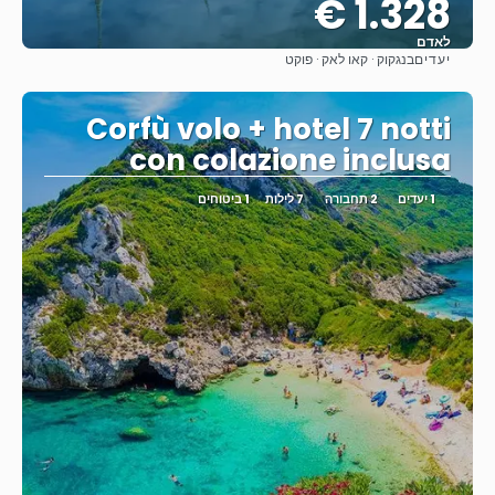
1.328 €
לאדם
יעדים
בנגקוק · קאו לאק · פוקט
ראה
Corfù volo + hotel 7 notti
con colazione inclusa
1 יעדים
2 תחבורה
7 לילות
1 ביטוחים