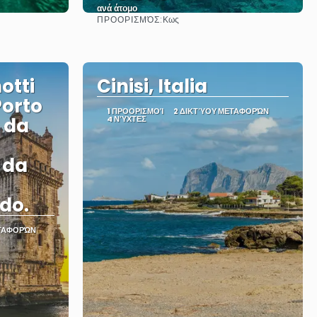
ανά άτομο
ΠΡΟΟΡΙΣΜΌΣ:
Κως
Βλέπω
otti
Cinisi, Italia
Porto
1 ΠΡΟΟΡΙΣΜΟΊ
2 ΔΙΚΤΎΟΥ ΜΕΤΑΦΟΡΏΝ
i da
4 ΝΎΧΤΕΣ
i da
do.
ΕΤΑΦΟΡΏΝ