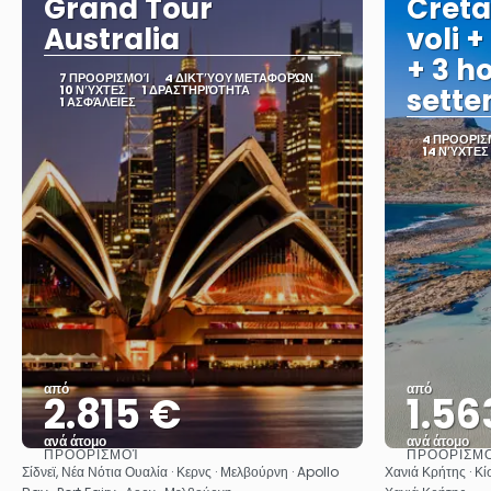
Grand Tour
Creta
Australia
voli +
+ 3 ho
7 ΠΡΟΟΡΙΣΜΟΊ
4 ΔΙΚΤΎΟΥ ΜΕΤΑΦΟΡΏΝ
10 ΝΎΧΤΕΣ
1 ΔΡΑΣΤΗΡΙΌΤΗΤΑ
sett
1 ΑΣΦΆΛΕΙΕΣ
4 ΠΡΟΟΡΙΣ
14 ΝΎΧΤΕΣ
από
από
2.815 €
1.56
ανά άτομο
ανά άτομο
ΠΡΟΟΡΙΣΜΟΊ
ΠΡΟΟΡΙΣΜ
Βλέπω
Σίδνεϊ, Νέα Νότια Ουαλία · Κερνς · Μελβούρνη · Apollo
Χανιά Κρήτης · Κ