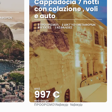
e
Cappadocia 7 notti
con colazione , voli
e auto
ΤΑΦΟΡΏΝ
2 ΠΡΟΟΡΙΣΜΟΊ
2 ΔΙΚΤΎΟΥ ΜΕΤΑΦΟΡΏΝ
6 ΝΎΧΤΕΣ
1 ΑΣΦΆΛΕΙΕΣ
από
997 €
ανά άτομο
ΠΡΟΟΡΙΣΜΟΊ
Νεβσεχίρ · Νεβσεχίρ
Βλέπω