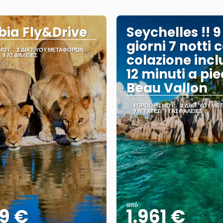
ia Fly&Drive
Seychelles !! 9
giorni 7 notti 
ΜΟΊ
2 ΔΙΚΤΎΟΥ ΜΕΤΑΦΟΡΏΝ
1 ΑΣΦΆΛΕΙΕΣ
colazione incl
12 minuti a pie
Beau Vallon
1 ΠΡΟΟΡΙΣΜΟΊ
2 ΔΙΚΤΎΟΥ ΜΕ
7 ΝΎΧΤΕΣ
1 ΑΣΦΆΛΕΙΕΣ
από
9 €
1.961 €