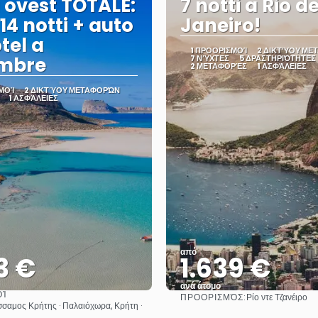
 ovest TOTALE:
7 notti a Rio d
 14 notti + auto
Janeiro!
tel a
1 ΠΡΟΟΡΙΣΜΟΊ
2 ΔΙΚΤΎΟΥ ΜΕ
embre
7 ΝΎΧΤΕΣ
5 ΔΡΑΣΤΗΡΙΌΤΗΤΕΣ
2 ΜΕΤΑΦΟΡΈΣ
1 ΑΣΦΆΛΕΙΕΣ
ΜΟΊ
2 ΔΙΚΤΎΟΥ ΜΕΤΑΦΟΡΏΝ
1 ΑΣΦΆΛΕΙΕΣ
από
3 €
1.639 €
ανά άτομο
ΟΊ
ΠΡΟΟΡΙΣΜΌΣ:
Ρίο ντε Τζανέιρο
Βλέπω
Βλέπω
ίσσαμος Κρήτης · Παλαιόχωρα, Κρήτη ·