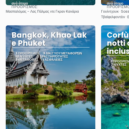
ανά άτομο
ανά άτομο
ΠΡΟΟΡΙΣΜΌΣ:
ΠΡΟΟΡΙΣΜ
Βλέπω
Μασπαλόμας - Λας Πάλμας ντε Γκραν Κανάρια
Γουίντχουκ · Soss
Τβαϊφελφοντέιν · 
Bangkok, Khao Lak
Corfù
e Phuket
notti
inclu
3 ΠΡΟΟΡΙΣΜΟΊ
3 ΔΙΚΤΎΟΥ ΜΕΤΑΦΟΡΏΝ
10 ΝΎΧΤΕΣ
2 ΔΡΑΣΤΗΡΙΌΤΗΤΕΣ
5 ΜΕΤΑΦΟΡΈΣ
1 ΑΣΦΆΛΕΙΕΣ
1 ΠΡΟΟΡΙΣ
7 ΝΎΧΤΕΣ