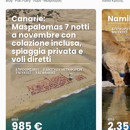
Bay · Port Fairy · Λορν · Μελβούρνη
Χανιά Κρήτης
Canarie:
Namib
Maspalomas 7 notti
6 ΠΡΟΟΡΙΣ
a novembre con
9 ΝΎΧΤΕΣ
colazione inclusa,
spiaggia privata e
voli diretti
1 ΠΡΟΟΡΙΣΜΟΊ
2 ΔΙΚΤΎΟΥ ΜΕΤΑΦΟΡΏΝ
7 ΝΎΧΤΕΣ
1 ΑΣΦΆΛΕΙΕΣ
από
από
985 €
2.35