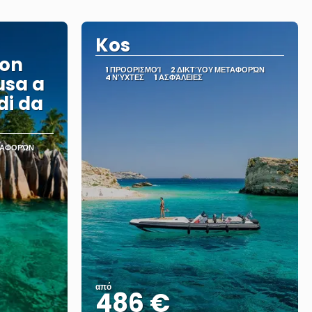
Kos
con
1 ΠΡΟΟΡΙΣΜΟΊ
2 ΔΙΚΤΎΟΥ ΜΕΤΑΦΟΡΏΝ
usa a
4 ΝΎΧΤΕΣ
1 ΑΣΦΆΛΕΙΕΣ
di da
ΤΑΦΟΡΏΝ
από
486 €