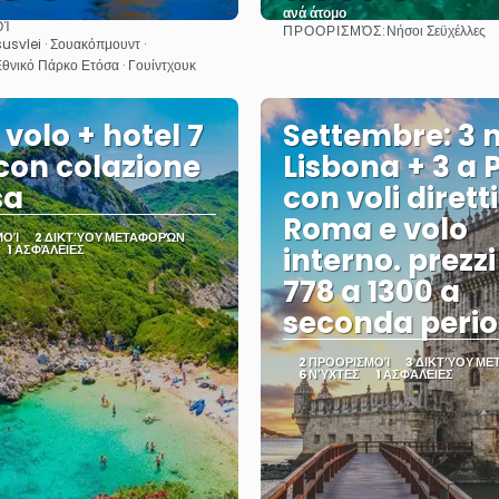
ανά άτομο
ΟΊ
ΠΡΟΟΡΙΣΜΌΣ:
Νήσοι Σεϋχέλλες
Βλέπω
Βλέπω
usvlei · Σουακόπμουντ ·
Εθνικό Πάρκο Ετόσα · Γουίντχουκ
 volo + hotel 7
Settembre: 3 n
 con colazione
Lisbona + 3 a 
sa
con voli dirett
Roma e volo
ΜΟΊ
2 ΔΙΚΤΎΟΥ ΜΕΤΑΦΟΡΏΝ
1 ΑΣΦΆΛΕΙΕΣ
interno. prezz
778 a 1300 a
seconda perio
2 ΠΡΟΟΡΙΣΜΟΊ
3 ΔΙΚΤΎΟΥ Μ
6 ΝΎΧΤΕΣ
1 ΑΣΦΆΛΕΙΕΣ