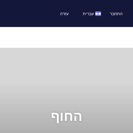
התחבר
עברית
עזרה
החוף