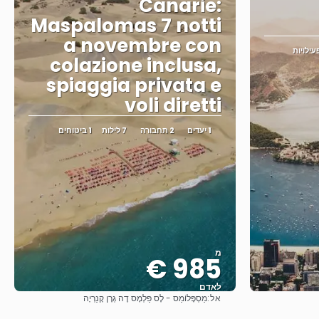
Canarie:
Maspalomas 7 notti
a novembre con
colazione inclusa,
spiaggia privata e
voli diretti
1 יעדים
2 תחבורה
7 לילות
1 ביטוחים
מ
985 €
לאדם
אל:
מַסְפָּלוֹמַס - לָס פַּלְמָס דֶה גְרָן קָנַרְיָה
ראה