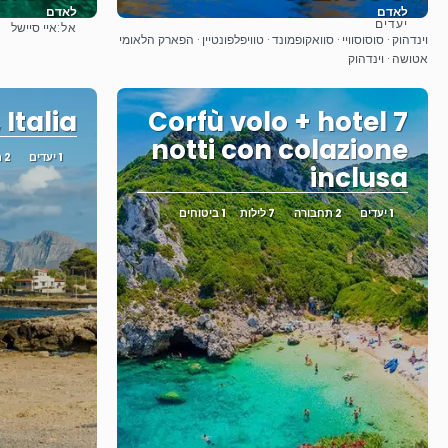
לאדם
לאדם
יעדים
אל:
איי סיישל
ראה
וינדהוק · סוסוסוויי · סוואקופמונד · טוויפלפונטיין · הפארק הלאומי
אטושה · וינדהוק
 Italia
Corfù volo + hotel 7
notti con colazione
1 יעדים
2 תחבורה
inclusa
1 יעדים
2 תחבורה
7 לילות
1 ביטוחים