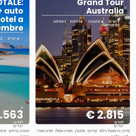
OTALE:
Grand Tour
 + auto
Australia
hotel a
7 יעדים
4 תחבורה
10 לילות
1 פעילות
1 ביטוחים
embre
4 יעדים
2 תחבורה
מ
מ
.563 €
2.815 €
לאדם
לאדם
יעדים
יעדים
ראה
סידני, ניו סאות' ויילס · קיירנס · מלבורן · מפרץ אפולו · פורט פאירי
חאניה, כרתים · קיסא