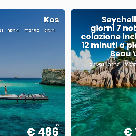
Kos
Seychell
giorni 7 no
1 יעדים
2 תחבורה
4 לילות
1 ביטוחים
colazione inc
12 minuti a p
Beau 
7 לילות
1 ביטוחים
מ
486 €