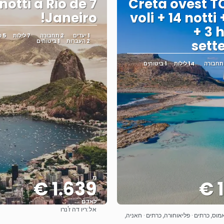
7 notti a Rio de
Creta ovest T
Janeiro!
voli + 14 notti
+ 3 
1 יעדים
2 תחבורה
7 לילות
5 פעילויות
sett
2 העברות
1 ביטוחים
14 לילות
1 ביטוחים
מ
1.639 €
1
לאדם
אל:
ריו דה ז'נרו
ראה
ראה
מוס, כרתים · פליאוחורה, כרתים · חאניה,