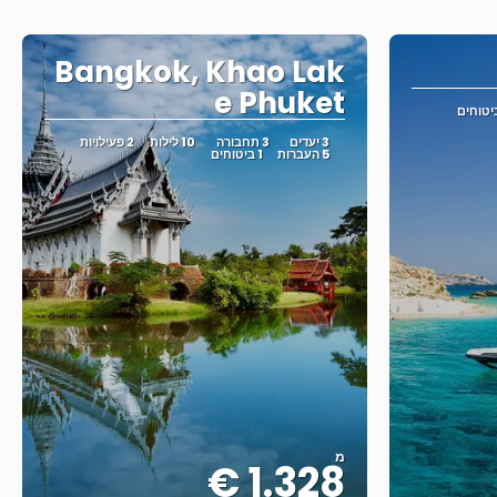
Bangkok, Khao Lak
e Phuket
3 יעדים
3 תחבורה
10 לילות
2 פעילויות
5 העברות
1 ביטוחים
מ
1.328 €