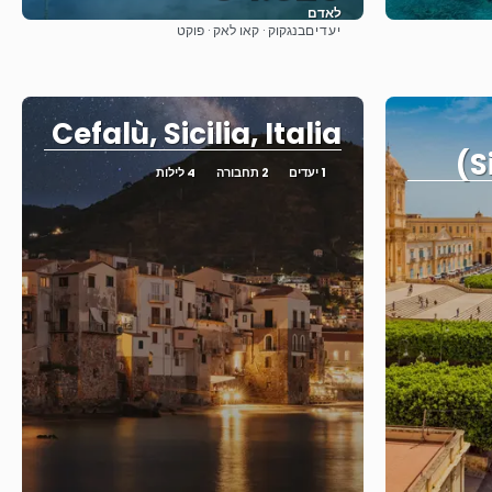
לאדם
יעדים
בנגקוק · קאו לאק · פוקט
ראה
Cefalù, Sicilia, Italia
(S
1 יעדים
2 תחבורה
4 לילות