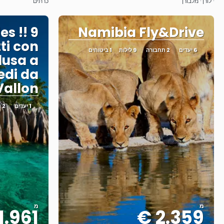
· לורן · מלבורן
כרתים
es !! 9
Namibia Fly&Drive
tti con
6 יעדים
2 תחבורה
9 לילות
1 ביטוחים
lusa a
iedi da
Vallon
1 יעדים
2 תחבורה
מ
מ
1.961 €
2.359 €