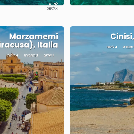
לאדם
אל:
קוס
ראה
ראה
Marzamemi
Cinisi,
iracusa), Italia
4 לילות
1 יעדים
2 תחבורה
4 לילות