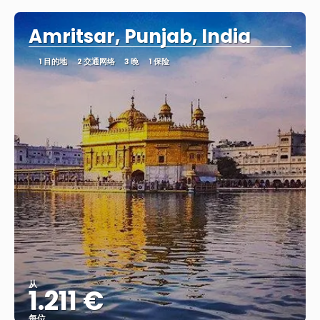
Amritsar, Punjab, India
1 目的地
2 交通网络
3 晚
1 保险
从
1.211 €
每位