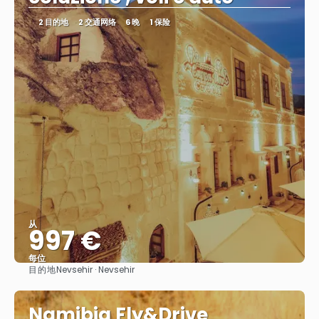
2 目的地
2 交通网络
6 晚
1 保险
从
997 €
每位
目的地
Nevsehir · Nevsehir
看到
Namibia Fly&Drive