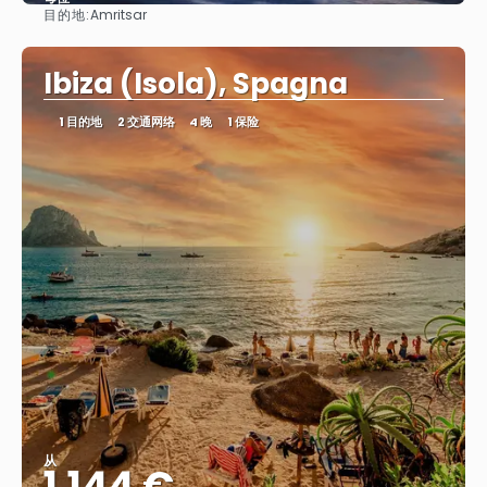
目的地:
Amritsar
看到
Ibiza (Isola), Spagna
1 目的地
2 交通网络
4 晚
1 保险
从
1.144 €