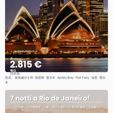
从
2.815 €
每位
目的地
看到
悉尼， 新南威尔士州 · 凯恩斯 · 墨尔本 · Apollo Bay · Port Fairy · 洛恩 · 墨尔
本
7 notti a Rio de Janeiro!
1 目的地
2 交通网络
7 晚
5 活动项目
2 接送机服务
1 保险