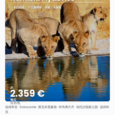
6 目的地
2 交通网络
9 晚
1 保险
从
2.359 €
每位
目的地
看到
温得和克 · Sossusvlei · 斯瓦科普蒙德 · 特韦弗方丹 · 埃托沙国家公园 · 温得和
克