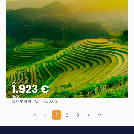
从
1.923 €
每位
目的地
河内 · 色调 · 胡志明市
看到
1
2
3