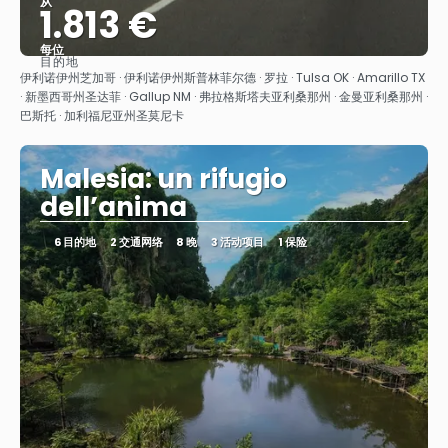
从
1.813 €
每位
目的地
看到
伊利诺伊州芝加哥 · 伊利诺伊州斯普林菲尔德 · 罗拉 · Tulsa OK · Amarillo TX
· 新墨西哥州圣达菲 · Gallup NM · 弗拉格斯塔夫亚利桑那州 · 金曼亚利桑那州 ·
巴斯托 · 加利福尼亚州圣莫尼卡
Malesia: un rifugio
dell’anima
6 目的地
2 交通网络
8 晚
3 活动项目
1 保险