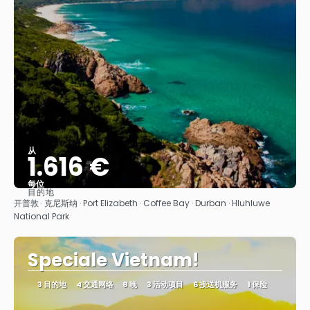
从
1.616 €
每位
目的地
看到
开普敦 · 克尼斯纳 · Port Elizabeth · Coffee Bay · Durban · Hluhluwe
National Park
Speciale Vietnam!
3 目的地
4 交通网络
8 晚
3 活动项目
6 接送机服务
1 保险