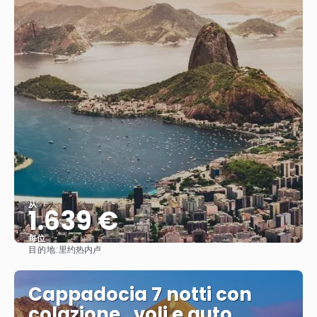
从
1.639 €
每位
目的地:
里约热内卢
看到
Cappadocia 7 notti con
colazione , voli e auto