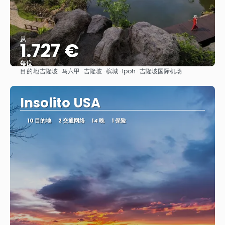
从
1.727 €
每位
目的地
吉隆坡 · 马六甲 · 吉隆坡 · 槟城 · Ipoh · 吉隆坡国际机场
看到
Insolito USA
10 目的地
2 交通网络
14 晚
1 保险