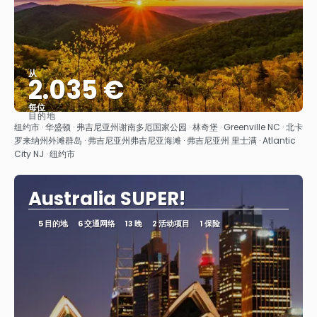
从
2.035 €
每位
目的地
看到
纽约市 · 华盛顿 · 弗吉尼亚州谢南多厄国家公园 · 林奇堡 · Greenville NC · 北卡
罗来纳州外滩群岛 · 弗吉尼亚州弗吉尼亚海滩 · 弗吉尼亚州 里士满 · Atlantic
City NJ · 纽约市
Australia SUPER!
5 目的地
6 交通网络
13 晚
2 活动项目
1 保险