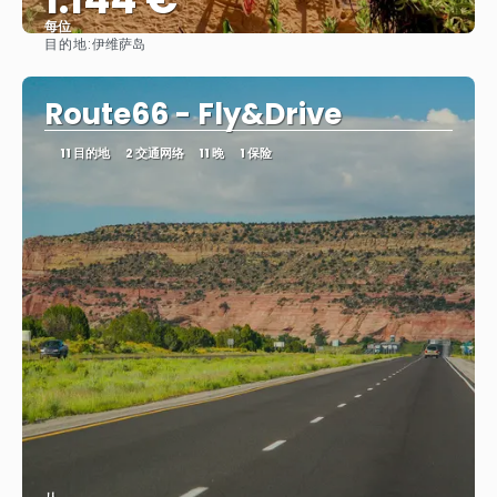
每位
目的地:
伊维萨岛
看到
Route66 - Fly&Drive
11 目的地
2 交通网络
11 晚
1 保险