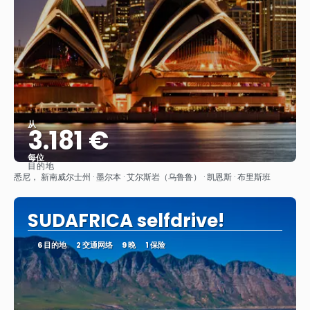
从
3.181 €
每位
目的地
看到
悉尼， 新南威尔士州 · 墨尔本 · 艾尔斯岩（乌鲁鲁） · 凯恩斯 · 布里斯班
SUDAFRICA selfdrive!
6 目的地
2 交通网络
9 晚
1 保险