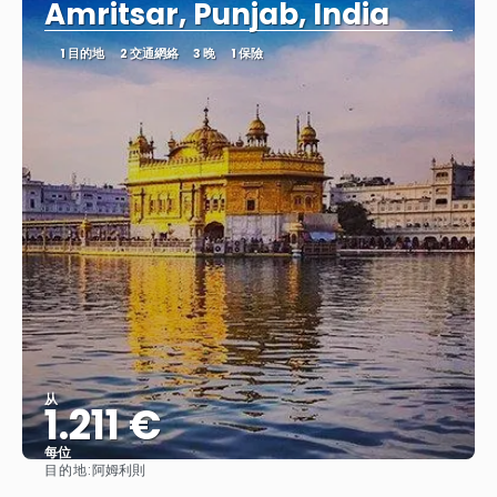
Amritsar, Punjab, India
1 目的地
2 交通網絡
3 晚
1 保險
从
1.211 €
每位
目的地:
阿姆利則
查看