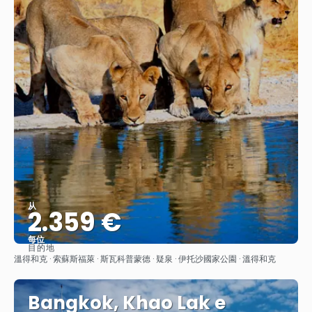
从
2.359 €
每位
目的地
查看
溫得和克 · 索蘇斯福萊 · 斯瓦科普蒙德 · 疑泉 · 伊托沙國家公園 · 溫得和克
Bangkok, Khao Lak e