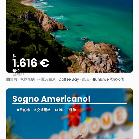
从
1.616 €
每位
目的地
查看
開普敦 · 克尼斯納 · 伊麗莎白港 · Coffee Bay · 德班 · Hluhluwe 國家公園
Sogno Americano!
9 目的地
2 交通網絡
14 晚
1 保險