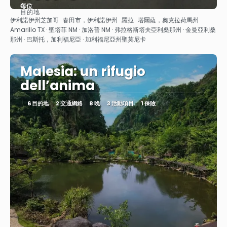
每位
目的地
查看
伊利諾伊州芝加哥 · 春田市，伊利諾伊州 · 羅拉 · 塔爾薩，奧克拉荷馬州 ·
Amarillo TX · 聖塔菲 NM · 加洛普 NM · 弗拉格斯塔夫亞利桑那州 · 金曼亞利桑
那州 · 巴斯托，加利福尼亞 · 加利福尼亞州聖莫尼卡
Malesia: un rifugio
dell’anima
6 目的地
2 交通網絡
8 晚
3 活動項目
1 保險