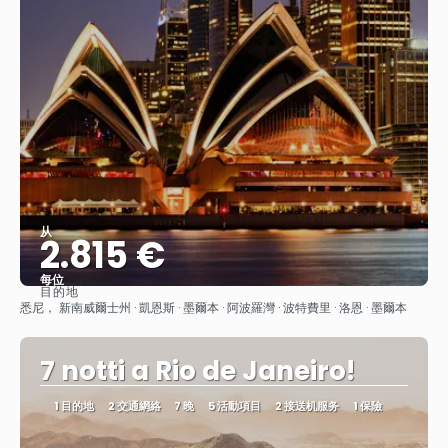
从
2.815 €
每位
目的地
查看
悉尼， 新南威爾士州 · 凱恩斯 · 墨爾本 · 阿波羅灣 · 波特費里 · 洛恩 · 墨爾本
7 notti a Rio de Janeiro!
1 目的地
2 交通網絡
7 晚
5 活動項目
2 接送机服务
1 保險