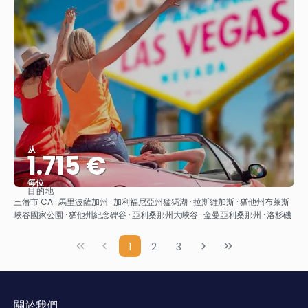
从
1.715 €
每位
目的地
查看
三藩市 CA · 馬里波薩加州 · 加利福尼亞州猛獁湖 · 拉斯維加斯 · 猶他州布萊斯
峽谷國家公園 · 猶他州紀念碑谷 · 亞利桑那州大峽谷 · 金曼亞利桑那州 · 洛杉磯
1
2
3
關於我們