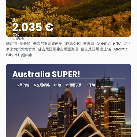
从
2.035 €
每位
目的地
查看
紐約市 · 華盛頓 · 弗吉尼亚州谢南多厄国家公园 · 林奇堡 · Greenville NC · 北卡
罗来纳州外滩群岛 · 佛吉尼亞州弗吉尼亞海灘 · 佛吉尼亞州 里士滿 · Atlantic
City NJ · 紐約市
Australia SUPER!
5 目的地
6 交通網絡
13 晚
2 活動項目
1 保險