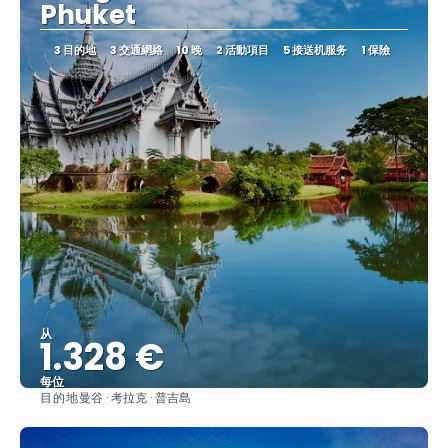
Phuket
3 目的地
3 交通網絡
10 晚
2 活動項目
5 接送机服务
1 保險
从
1.328 €
每位
目的地
曼谷 · 考拉克 · 普吉島
查看