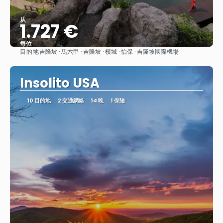
从
1.727 €
每位
目的地
吉隆坡 · 馬六甲 · 吉隆坡 · 檳城 · 怡保 · 吉隆坡國際機場
查看
Insolito USA
10 目的地
2 交通網絡
14 晚
1 保險