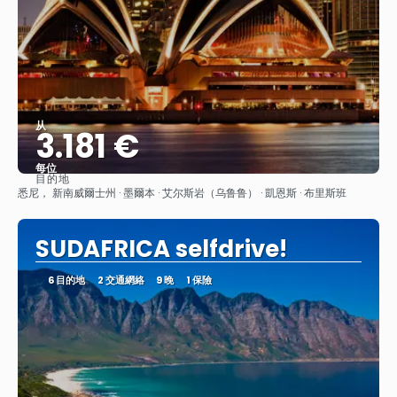
从
3.181 €
每位
目的地
查看
悉尼， 新南威爾士州 · 墨爾本 · 艾尔斯岩（乌鲁鲁） · 凱恩斯 · 布里斯班
SUDAFRICA selfdrive!
6 目的地
2 交通網絡
9 晚
1 保險