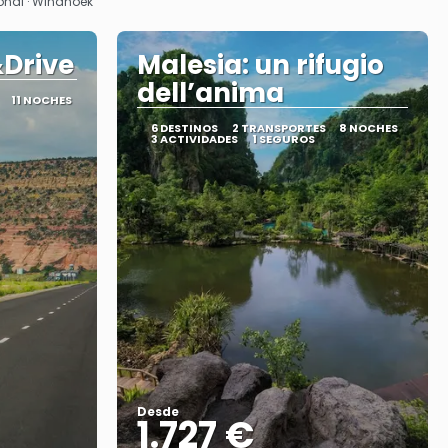
ional · Windhoek
&Drive
Malesia: un rifugio
dell’anima
11 NOCHES
6 DESTINOS
2 TRANSPORTES
8 NOCHES
3 ACTIVIDADES
1 SEGUROS
Desde
1.727 €