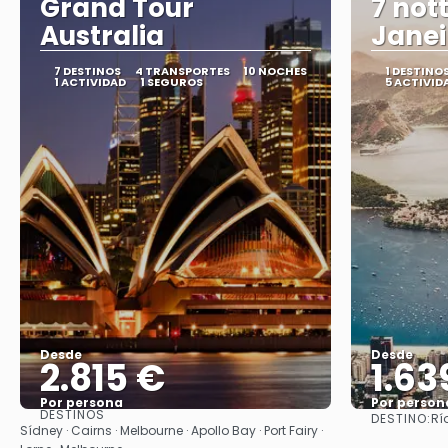
Grand Tour
7 nott
Australia
Janei
7 DESTINOS
4 TRANSPORTES
10 NOCHES
1 DESTINO
1 ACTIVIDAD
1 SEGUROS
5 ACTIVID
Desde
Desde
2.815 €
1.63
Por persona
Por person
DESTINOS
DESTINO:
Rí
Ver
Sídney · Cairns · Melbourne · Apollo Bay · Port Fairy ·