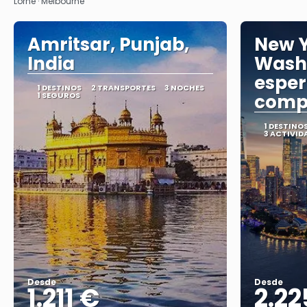
Lorne · Melbourne
Amritsar, Punjab,
New Y
India
Wash
esper
1 DESTINOS
2 TRANSPORTES
3 NOCHES
1 SEGUROS
comp
1 DESTINO
3 ACTIVID
Desde
Desde
1.211 €
2.22