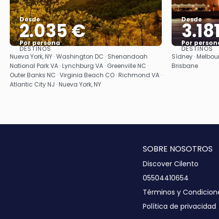
Desde
Desde
2.035 €
3.18
Por persona
Por person
DESTINOS
DESTINOS
Ver
Nueva York, NY · Washington DC · Shenandoah
Sídney · Melbour
National Park VA · Lynchburg VA · Greenville NC ·
Brisbane
Outer Banks NC · Virginia Beach CO · Richmond VA ·
Atlantic City NJ · Nueva York, NY
SOBRE NOSOTROS
Discover Cilento
05504410654
Términos y Condicion
Política de privacidad