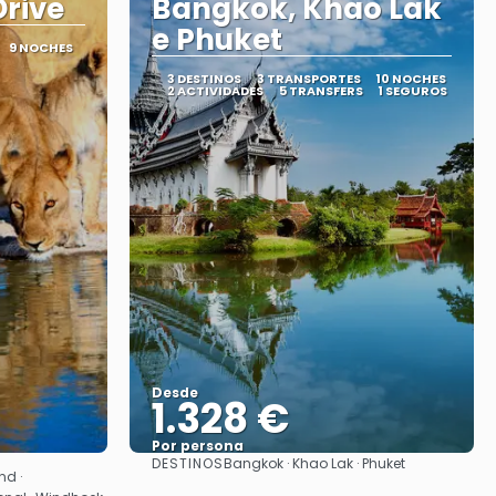
rive
Bangkok, Khao Lak
e Phuket
9 NOCHES
3 DESTINOS
3 TRANSPORTES
10 NOCHES
2 ACTIVIDADES
5 TRANSFERS
1 SEGUROS
Desde
1.328 €
Por persona
DESTINOS
Bangkok · Khao Lak · Phuket
Ver
nd ·