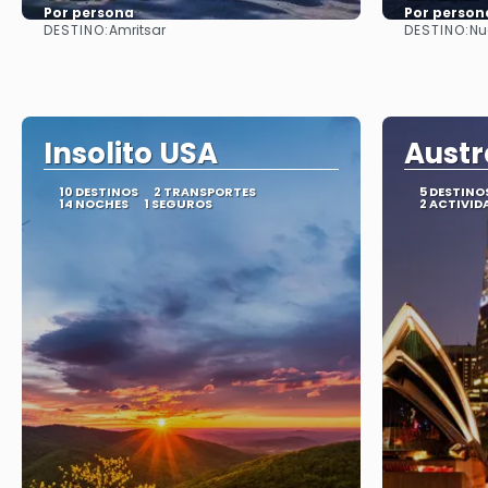
Por persona
Por person
DESTINO:
DESTINO:
Amritsar
Nu
Ver
Insolito USA
Austr
10 DESTINOS
2 TRANSPORTES
5 DESTINO
14 NOCHES
1 SEGUROS
2 ACTIVID