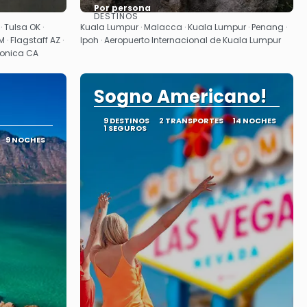
Por persona
DESTINOS
Ver
· Tulsa OK ·
Kuala Lumpur · Malacca · Kuala Lumpur · Penang ·
 · Flagstaff AZ ·
Ipoh · Aeropuerto Internacional de Kuala Lumpur
Monica CA
Sogno Americano!
9 DESTINOS
2 TRANSPORTES
14 NOCHES
1 SEGUROS
9 NOCHES