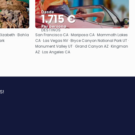
Desde
1.715 €
Por persona
DESTINOS
Ver
lizabeth · Bahía
San Francisco CA · Mariposa CA · Mammoth Lakes
ark
CA · Las Vegas NV · Bryce Canyon National Park UT ·
Monument Valley UT · Grand Canyon AZ · Kingman
AZ · Los Angeles CA
S!