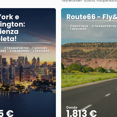
Twyfelfontein · Etosha: Parque Nac
ork e
Route66 - Fly
ington:
11 DESTINOS
2 TRANSPORTES
ienza
1 SEGUROS
leta!
S
2 TRANSPORTES
7 NOCHES
ADES
2 TRANSFERS
1 SEGUROS
Desde
5 €
1.813 €