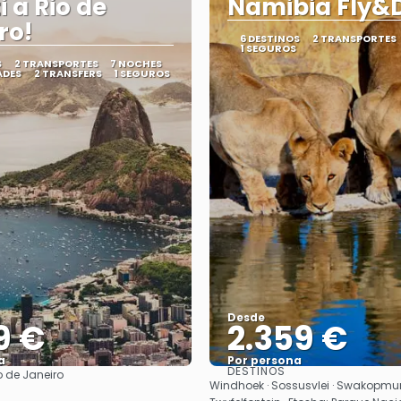
i a Rio de
Namibia Fly&D
ro!
6 DESTINOS
2 TRANSPORTES
1 SEGUROS
S
2 TRANSPORTES
7 NOCHES
ADES
2 TRANSFERS
1 SEGUROS
Desde
9 €
2.359 €
a
Por persona
DESTINOS
o de Janeiro
Ver
Ver
Windhoek · Sossusvlei · Swakopmu