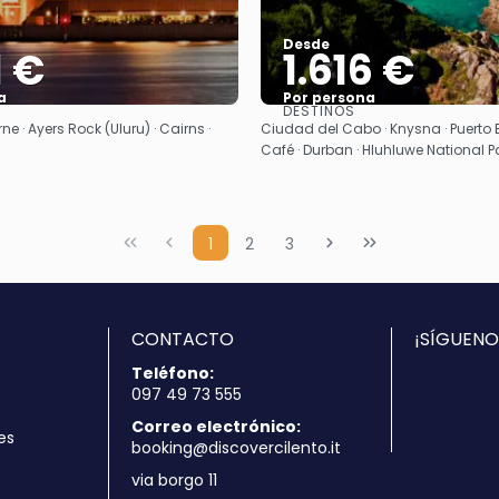
Desde
1 €
1.616 €
a
Por persona
DESTINOS
Ver
Ver
ne · Ayers Rock (Uluru) · Cairns ·
Ciudad del Cabo · Knysna · Puerto E
Café · Durban · Hluhluwe National P
1
2
3
CONTACTO
¡SÍGUENO
Teléfono:
097 49 73 555
Correo electrónico:
es
booking@discovercilento.it
via borgo 11