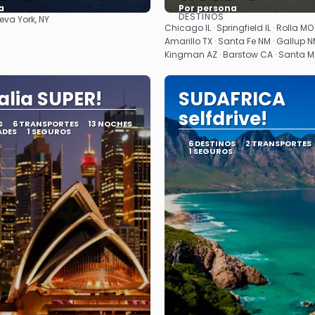
a
Por persona
DESTINOS
eva York, NY
Ver
Ver
Chicago IL · Springfield IL · Rolla MO 
Amarillo TX · Santa Fe NM · Gallup NM
Kingman AZ · Barstow CA · Santa 
alia SUPER!
SUDAFRICA
selfdrive!
S
6 TRANSPORTES
13 NOCHES
ADES
1 SEGUROS
6 DESTINOS
2 TRANSPORTES
1 SEGUROS