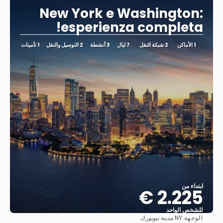
New York e Washington:
esperienza completa!
1 الأماكن
2 شبكة النقل
7 ليال
3 أنشطة
2 التوصيل والنقل
1 تأمينات
ابتداء من
2.225 €
للشخص الواحد
الوجهة:
NY مدينة نيويورك