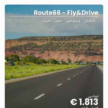
شاهد
Route66 - Fly&Drive
11 الأماكن
2 شبكة النقل
11 ليال
1 تأمينات
ابتداء من
1.813 €
للشخص الواحد