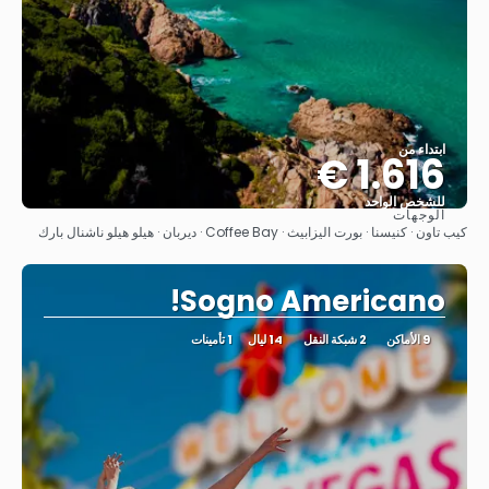
ابتداء من
1.616 €
للشخص الواحد
الوجهات
شاهد
كيب تاون · كنيسنا · بورت اليزابيث · Coffee Bay · ديربان · هيلو هيلو ناشنال بارك
Sogno Americano!
9 الأماكن
2 شبكة النقل
14 ليال
1 تأمينات