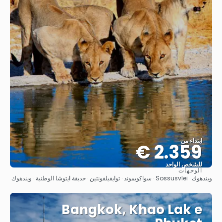
ابتداء من
2.359 €
للشخص الواحد
الوجهات
شاهد
ويندهوك · Sossusvlei · سواكوبموند · توايفيلفونتين · حديقة ايتوشا الوطنية · ويندهوك
Bangkok, Khao Lak e