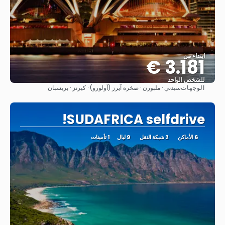
ابتداء من
3.181 €
للشخص الواحد
الوجهات
سيدني · ملبورن · صخرة آيرز (أولورو) · كيرنز · بريسبان
شاهد
SUDAFRICA selfdrive!
6 الأماكن
2 شبكة النقل
9 ليال
1 تأمينات