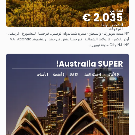
ابتداء من
2.035 €
للشخص الواحد
الوجهات
شاهد
NY مدينة نيويورك · واشنطن · منتزه شيناندواه الوطني، فرجينيا · لينشبورغ · غرينفيل ·
أوتر بانكس، كارولاينا الشمالية · فيرجينيا بيتش فيرجينيا · ريتشموند VA · Atlantic
City NJ · NY مدينة نيويورك
Australia SUPER!
5 الأماكن
6 شبكة النقل
13 ليال
2 أنشطة
1 تأمينات