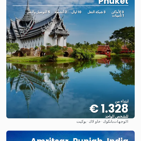
Phuket
3 الأماكن
3 شبكة النقل
10 ليال
2 أنشطة
5 التوصيل والنقل
1 تأمينات
ابتداء من
1.328 €
للشخص الواحد
الوجهات
بانكوك · خاو لاك · بوكيت
شاهد