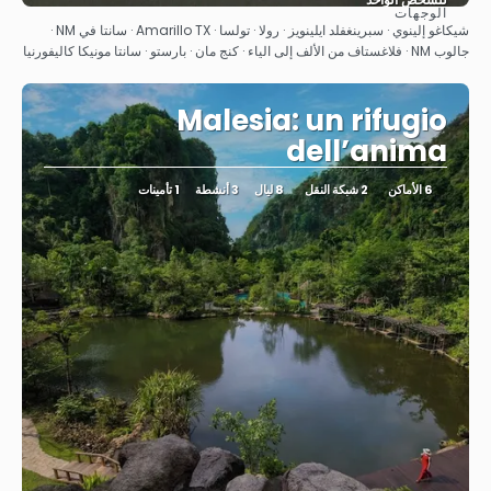
الوجهات
شاهد
شيكاغو إلينوي · سبرينغفلد ايلينويز · رولا · تولسا · Amarillo TX · سانتا في NM ·
جالوب NM · فلاغستاف من الألف إلى الياء · كنج مان · بارستو · سانتا مونيكا كاليفورنيا
Malesia: un rifugio
dell’anima
6 الأماكن
2 شبكة النقل
8 ليال
3 أنشطة
1 تأمينات