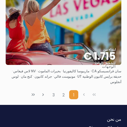
ابتداء من
1.715 €
للشخص الواحد
الوجهات
شاهد
سان فرانسيسكو CA · ماريبوسا كاليفورنيا · بحيرات الماموث · NV لاس فيغاس ·
حديقة برايس كانيون الوطنية UT · مونيومنت فالي · جراند كانيون · كنج مان · لوس
أنجلوس
3
2
1
من نحن