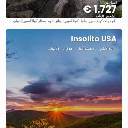
ابتداء من
1.727 €
للشخص الواحد
الوجهات
كوالالمبور · ملقا · كوالالمبور · بينانغ · ابوه · مطار كوالالمبور الدولي
شاهد
Insolito USA
10 الأماكن
2 شبكة النقل
14 ليال
1 تأمينات