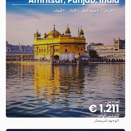
Amritsar, Punjab, India
1 الأماكن
2 شبكة النقل
3 ليال
1 تأمينات
ابتداء من
1.211 €
للشخص الواحد
الوجهة:
امريتسار
شاهد