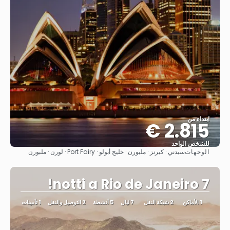
ابتداء من
2.815 €
للشخص الواحد
الوجهات
سيدني · كيرنز · ملبورن · خليج أبولو · Port Fairy · لورن · ملبورن
شاهد
7 notti a Rio de Janeiro!
1 الأماكن
2 شبكة النقل
7 ليال
5 أنشطة
2 التوصيل والنقل
1 تأمينات