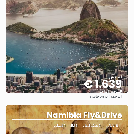
ابتداء من
1.639 €
للشخص الواحد
الوجهة:
ريو دي جانيرو
شاهد
Namibia Fly&Drive
6 الأماكن
2 شبكة النقل
9 ليال
1 تأمينات