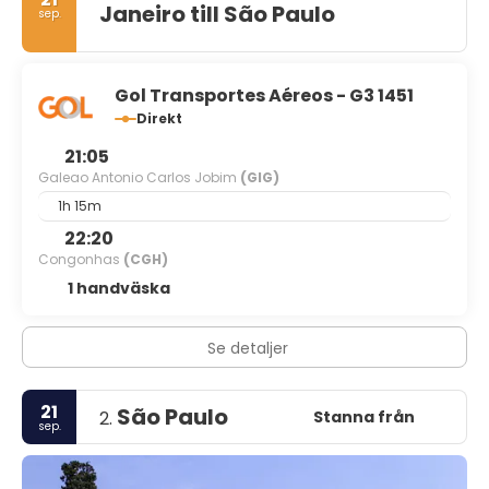
Janeiro till São Paulo
sep.
Gol Transportes Aéreos - G3 1451
Direkt
21:05
Galeao Antonio Carlos Jobim
(GIG)
1h 15m
22:20
Congonhas
(CGH)
1 handväska
Se detaljer
21
São Paulo
Stanna från
2.
sep.