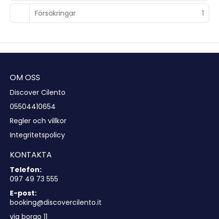
Försäkringar
1
OM OSS
Discover Cilento
05504410654
Regler och villkor
Integritetspolicy
KONTAKTA
Telefon:
097 49 73 555
E-post:
booking@discovercilento.it
via borgo 11