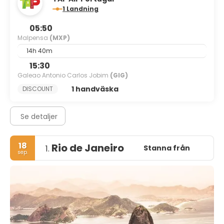
1 Landning
05:50
Malpensa
(MXP)
14h 40m
15:30
Galeao Antonio Carlos Jobim
(GIG)
1 handväska
DISCOUNT
Se detaljer
18
Rio de Janeiro
Stanna från
1.
sep.