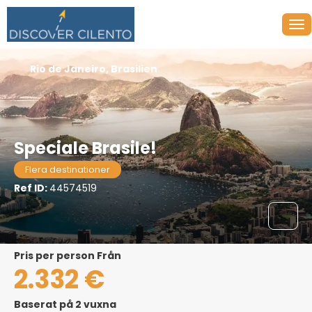
Rio de Janeiro, Brasilien
Speciale Brasile!
Flera destinationer
Ref ID:
44574519
pris per person Från
2.332 €
Baserat på 2 vuxna