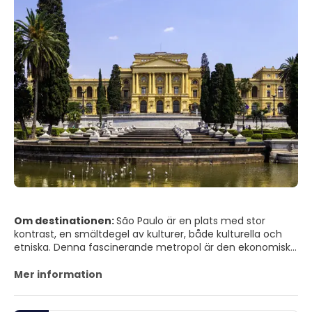
Om destinationen:
São Paulo är en plats med stor
kontrast, en smältdegel av kulturer, både kulturella och
etniska. Denna fascinerande metropol är den ekonomiska
potentialen i Brasilien och den största staden i
Sydamerika, den har underbart nattliv, gastronomi
Mer information
kategori, teatrar, butiker och allt du kan tänka dig. Denna
stora, moderna stad har konstgallerier, rika stiliga museer,