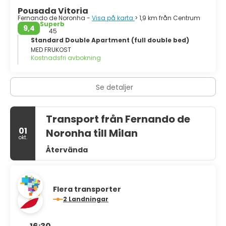
Pousada Vitoria
Fernando de Noronha -
Visa på karta
> 1,9 km från Centrum
Superb
9,4
45
Standard Double Apartment (full double bed)
MED FRUKOST
Kostnadsfri avbokning
Se detaljer
Transport från Fernando de
01
Noronha till Milan
okt.
Återvända
Flera transporter
2 Landningar