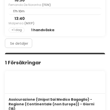
16:30
Fernando De Noronha
(FEN)
17h 10m
13:40
Malpensa
(MXP)
1 handväska
+1 dag
Se detaljer
1 Försäkringar
Assicurazione (Unipol Sai Medico Bagaglio) -
Regione (Continentale (non Europe)) - Giorni
(15)