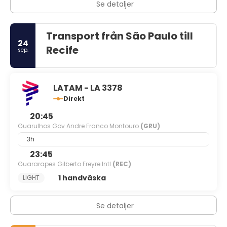
Se detaljer
Transport från São Paulo till
24
Recife
sep.
LATAM - LA 3378
Direkt
20:45
Guarulhos Gov Andre Franco Montouro
(GRU)
3h
23:45
Guararapes Gilberto Freyre Intl
(REC)
1 handväska
LIGHT
Se detaljer