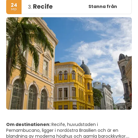
24
Recife
Stanna från
3.
sep.
Om destinationen:
Recife, huvudstaden i
Pernambucano, ligger i nordöstra Brasilien och är en
blandning av moderna höghus och gamla barockkyrkor.