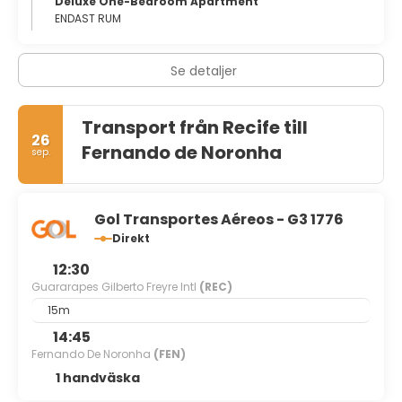
Deluxe One-Bedroom Apartment
ENDAST RUM
Se detaljer
Transport från Recife till
26
Fernando de Noronha
sep.
Gol Transportes Aéreos - G3 1776
Direkt
12:30
Guararapes Gilberto Freyre Intl
(REC)
15m
14:45
Fernando De Noronha
(FEN)
1 handväska