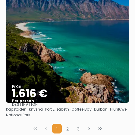
Från
1.616 €
Per person
DESTINATION
Se
Kapstaden · Knysna · Port Elizabeth · Coffee Bay · Durban · Hluhluwe
National Park
1
2
3