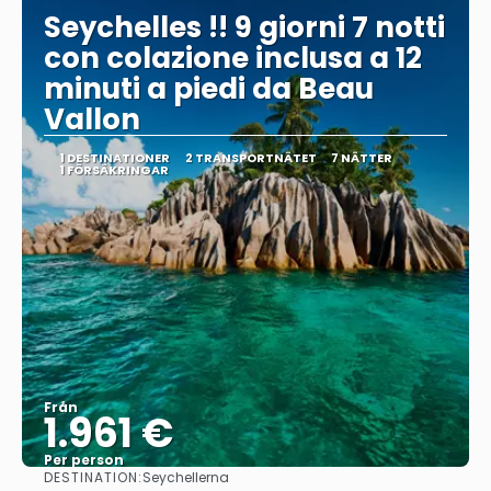
Seychelles !! 9 giorni 7 notti
con colazione inclusa a 12
minuti a piedi da Beau
Vallon
1 DESTINATIONER
2 TRANSPORTNÄTET
7 NÄTTER
1 FÖRSÄKRINGAR
Från
1.961 €
Per person
DESTINATION:
Seychellerna
Se