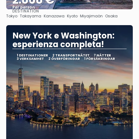
Per person
DESTINATION
Se
Tokyo · Takayama · Kanazawa · Kyoto · Miyajimaön · Osaka
New York e Washington:
esperienza completa!
1 DESTINATIONER
2 TRANSPORTNÄTET
7 NÄTTER
3 VERKSAMHET
2 ÖVERFÖRINGAR
1 FÖRSÄKRINGAR