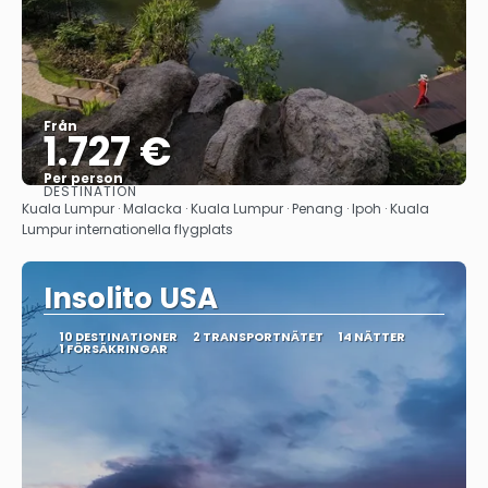
Från
1.727 €
Per person
DESTINATION
Se
Kuala Lumpur · Malacka · Kuala Lumpur · Penang · Ipoh · Kuala
Lumpur internationella flygplats
Insolito USA
10 DESTINATIONER
2 TRANSPORTNÄTET
14 NÄTTER
1 FÖRSÄKRINGAR