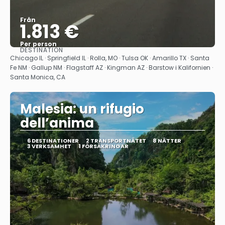
Från
1.813 €
Per person
DESTINATION
Se
Chicago IL · Springfield IL · Rolla, MO · Tulsa OK · Amarillo TX · Santa
Fe NM · Gallup NM · Flagstaff AZ · Kingman AZ · Barstow i Kalifornien ·
Santa Monica, CA
Malesia: un rifugio
dell’anima
6 DESTINATIONER
2 TRANSPORTNÄTET
8 NÄTTER
3 VERKSAMHET
1 FÖRSÄKRINGAR