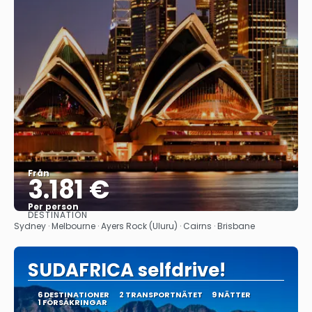
Från
3.181 €
Per person
DESTINATION
Se
Sydney · Melbourne · Ayers Rock (Uluru) · Cairns · Brisbane
SUDAFRICA selfdrive!
6 DESTINATIONER
2 TRANSPORTNÄTET
9 NÄTTER
1 FÖRSÄKRINGAR