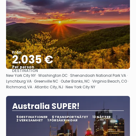
Från
2.035 €
Per person
DESTINATION
Se
New York City NY · Washington DC · Shenandoah National Park VA ·
Lynchburg VA · Greenville NC · Outer Banks, NC · Virginia Beach, CO ·
Richmond, VA · Atlantic City, NJ · New York City NY
Australia SUPER!
5 DESTINATIONER
6 TRANSPORTNÄTET
13 NÄTTER
2 VERKSAMHET
1 FÖRSÄKRINGAR