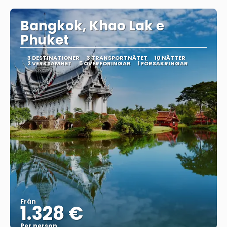
Bangkok, Khao Lak e
Phuket
3 DESTINATIONER
3 TRANSPORTNÄTET
10 NÄTTER
2 VERKSAMHET
5 ÖVERFÖRINGAR
1 FÖRSÄKRINGAR
Från
1.328 €
Per person