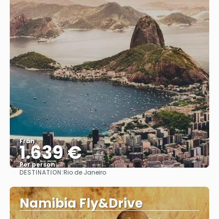
Från
1.639 €
Per person
DESTINATION:
Rio de Janeiro
Se
Namibia Fly&Drive