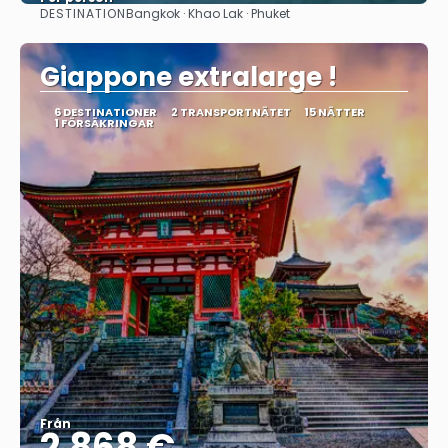
DESTINATION
Bangkok · Khao Lak · Phuket
Se
Giappone extralarge !
6 DESTINATIONER
2 TRANSPORTNÄTET
15 NÄTTER
1 FÖRSÄKRINGAR
Från
2.868 €