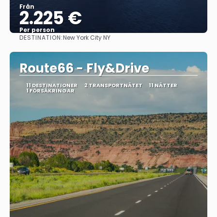
Från
2.225 €
Per person
DESTINATION:
New York City NY
Se
Route66 - Fly&Drive
11 DESTINATIONER
2 TRANSPORTNÄTET
11 NÄTTER
1 FÖRSÄKRINGAR