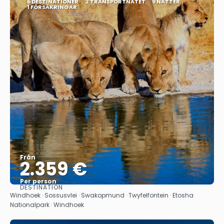
6 DESTINATIONER
2 TRANSPORTNÄTET
9 NÄTTER
1 FÖRSÄKRINGAR
Från
2.359 €
Per person
DESTINATION
Se
Windhoek · Sossusvlei · Swakopmund · Twyfelfontein · Etosha
Nationalpark · Windhoek