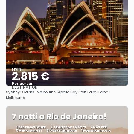
Från
2.815 €
Per person
DESTINATION
Se
Sydney · Cairns · Melbourne · Apollo Bay · Port Fairy · Lorne ·
Melbourne
7 notti a Rio de Janeiro!
1 DESTINATIONER
2 TRANSPORTNÄTET
7 NÄTTER
5 VERKSAMHET
2 ÖVERFÖRINGAR
1 FÖRSÄKRINGAR