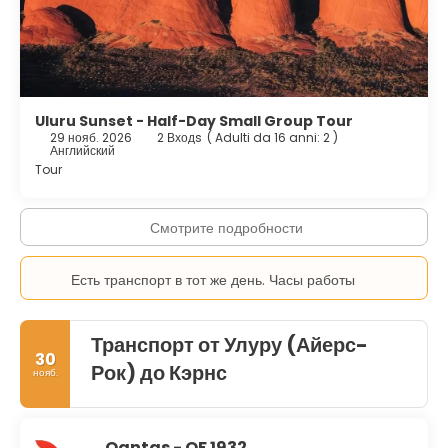
тропам. Придерживайтесь обозначенных троп, следуйте
правилам парка и уделите время посещению культурных
центров и выставок. Путешествуя обдуманно, вы гораздо
глубже поймете, почему Улуру считается духовным сердцем
Австралии.
Uluru Sunset - Half-Day Small Group Tour
29 нояб. 2026
2 Входs
(
Adulti da 16 anni: 2
)
Английский
Tour
Смотрите подробности
Есть транспорт в тот же день. Часы работы
Транспорт от Улуру (Айерс-
30
Рок) до Кэрнс
нояб.
Qantas - QF 1932