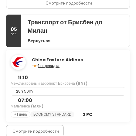
Смотрите подробности
Транспорт от Брисбен до
05
Милан
дек.
Вернуться
China Eastern Airlines
1 пересадка
11:10
Международный аэропорт Брисбена
(BNE)
28h 50m
07:00
Мальпенса
(MXP)
2 PC
+1 день
ECONOMY STANDARD
Смотрите подробности