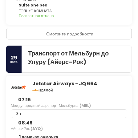
Suite one bed
ТОЛЬКО КОМНАТА
Бесплатная отмена
Смотрите подробности
Транспорт от Мельбурн до
29
Улуру (Айерс-Рок)
нояб.
Jetstar Airways - JQ 664
Прямой
07:15
Международный аэропорт Мельбурна
(MEL)
3h
08:45
Айерс-Рок
(AYQ)
1 дамская сумочка