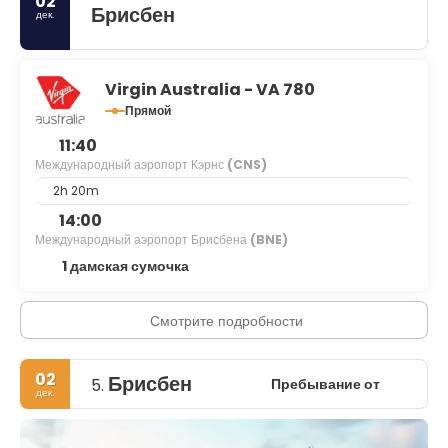
02
Брисбен
дек.
Virgin Australia - VA 780
Прямой
11:40
Международный аэропорт Кэрнс
(CNS)
2h 20m
14:00
Международный аэропорт Брисбена
(BNE)
1 дамская сумочка
Смотрите подробности
02
Брисбен
Пребывание от
5.
дек.