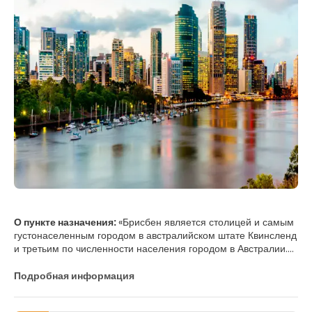
О пункте назначения:
«Брисбен является столицей и самым
густонаселенным городом в австралийском штате Квинсленд
и третьим по численности населения городом в Австралии.
Центральный деловой район Брисбена стоит на территории
первоначального европейского поселения и расположен
Подробная информация
внутри излучины реки Брисбен от ее устья до Залив Мортон
Столичный район простирается во всех направлениях вдоль