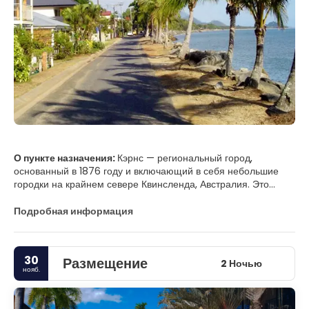
О пункте назначения:
Кэрнс — региональный город,
основанный в 1876 году и включающий в себя небольшие
городки на крайнем севере Квинсленда, Австралия. Это
популярное направление для иностранных туристов из-за
тропического климата. Он служит отправной точкой для
Подробная информация
людей, желающих посетить Большой Барьерный риф и
крайний север Квинсленда.
30
Размещение
ОСНОВНЫЕ ТУРИСТИЧЕСКИЕ
2 Ночью
нояб.
ДОСТОПРИМЕЧАТЕЛЬНОСТИ
• Столетние озера. Коллинз-авеню/Эдж-Хилл, напротив