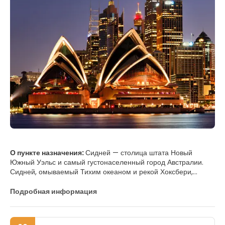
О пункте назначения:
Сидней — столица штата Новый
Южный Уэльс и самый густонаселенный город Австралии.
Сидней, омываемый Тихим океаном и рекой Хоксбери,
считается одним из самых красивых и удобных для жизни
городов мира. Здесь есть культовый горизонт, несколько
Подробная информация
замечательных музеев, вкусные рестораны, живая
атмосфера и множество природных красот.