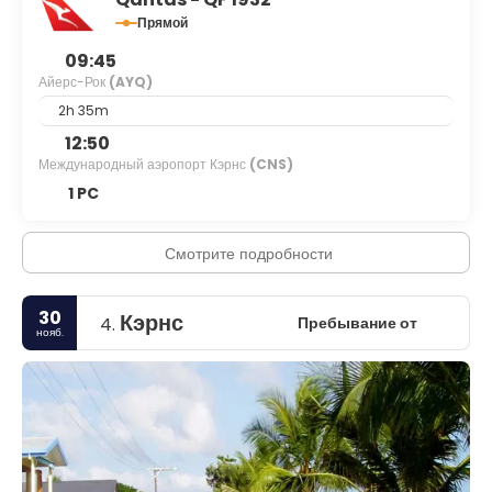
Прямой
09:45
Айерс-Рок
(AYQ)
2h 35m
12:50
Международный аэропорт Кэрнс
(CNS)
1 PC
Смотрите подробности
30
Кэрнс
Пребывание от
4.
нояб.