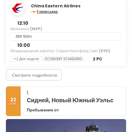
China Eastern Airlines
1 пересадка
12:10
Мальпенса
(MXP)
35h 50m
10:00
Международный аэропорт Сиднея Кингсфорд Смит
(SYD)
2 PC
+2 Дни недели
ECONOMY STANDARD
Смотрите подробности
1.
Сидней, Новый Южный Уэльс
22
нояб.
Пребывание от