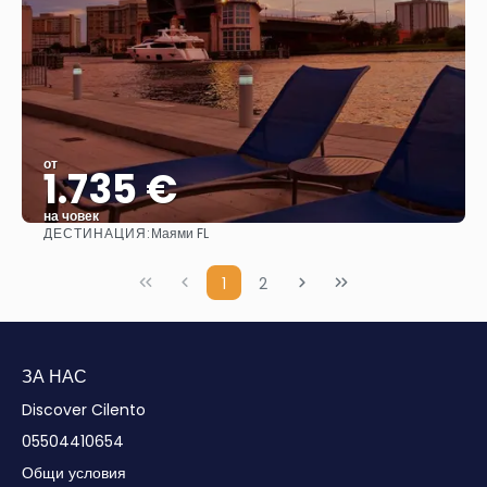
от
1.735 €
на човек
ДЕСТИНАЦИЯ:
Маями FL
Вижте
1
2
ЗА НАС
Discover Cilento
05504410654
Общи условия