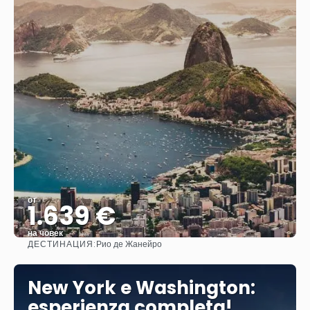
от
1.639 €
на човек
ДЕСТИНАЦИЯ:
Рио де Жанейро
Вижте
New York e Washington:
esperienza completa!