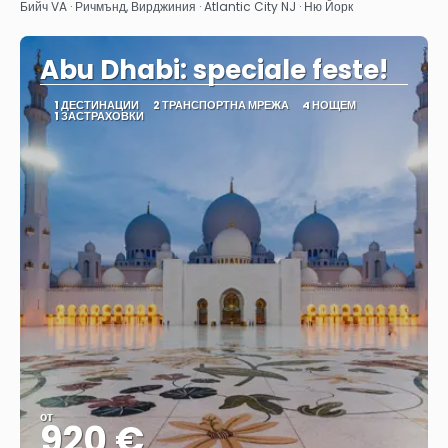
Бийч VA · Ричмънд, Вирджиния · Atlantic City NJ · Ню Йорк
Abu Dhabi: speciale feste!
1 ДЕСТИНАЦИИ
2 ТРАНСПОРТНА МРЕЖА
4 НОЩЕМ
1 ЗАСТРАХОВКИ
от
920 €