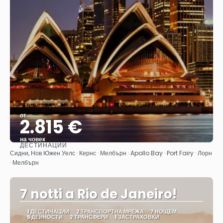
от
2.815 €
на човек
ДЕСТИНАЦИИ
Вижте
Сидни, Нов Южен Уелс · Кернс · Мелбърн · Apollo Bay · Port Fairy · Лорн
· Мелбърн
7 notti a Rio de Janeiro!
1 ДЕСТИНАЦИИ
2 ТРАНСПОРТНА МРЕЖА
7 НОЩЕМ
5 ДЕЙНОСТИ
2 ТРАНСФЕРИ
1 ЗАСТРАХОВКИ