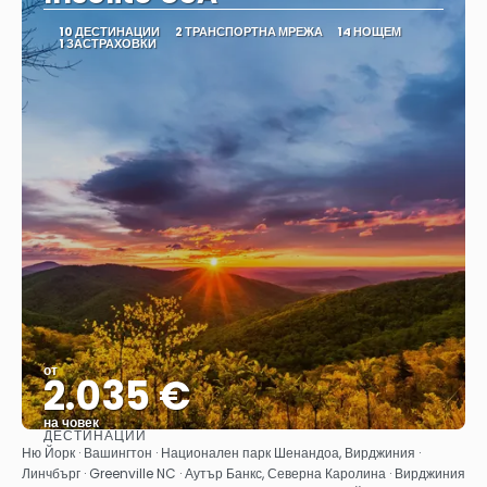
10 ДЕСТИНАЦИИ
2 ТРАНСПОРТНА МРЕЖА
14 НОЩЕМ
1 ЗАСТРАХОВКИ
от
2.035 €
на човек
ДЕСТИНАЦИИ
Вижте
Ню Йорк · Вашингтон · Национален парк Шенандоа, Вирджиния ·
Линчбърг · Greenville NC · Аутър Банкс, Северна Каролина · Вирджиния