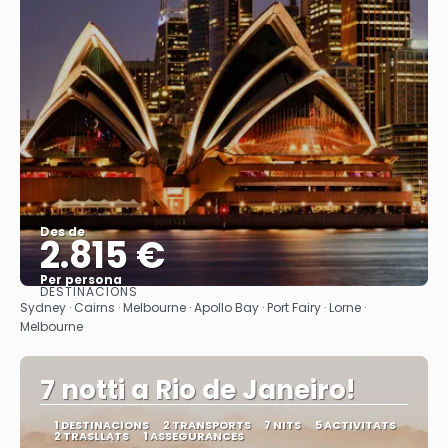
Des de
2.815 €
Per persona
DESTINACIONS
Veure
Sydney · Cairns · Melbourne · Apollo Bay · Port Fairy · Lorne ·
Melbourne
7 notti a Rio de Janeiro!
1 DESTINACIONS
2 TRANSPORTS
7 NITS
5 ACTIVITATS
2 TRASLLATS
1 ASSEGURANCES