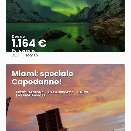
Des de
1.164 €
Per persona
DESTÍ:
Tromso
Veure
Miami: speciale
Capodanno!
1 DESTINACIONS
2 TRANSPORTS
6 NITS
1 ASSEGURANCES