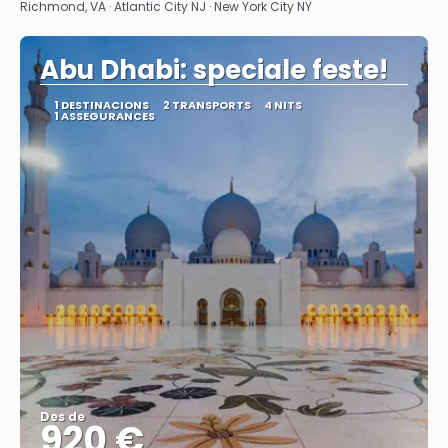
Richmond, VA · Atlantic City NJ · New York City NY
Abu Dhabi: speciale feste!
1 DESTINACIONS
2 TRANSPORTS
4 NITS
1 ASSEGURANCES
Des de
920 €