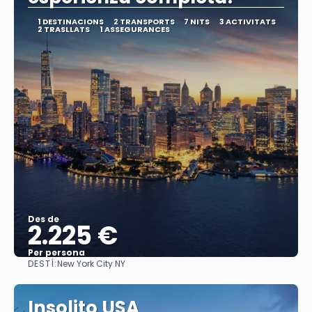
1 DESTINACIONS
2 TRANSPORTS
7 NITS
3 ACTIVITATS
2 TRASLLATS
1 ASSEGURANCES
Des de
2.225 €
Per persona
DESTÍ:
New York City NY
Veure
Insolito USA