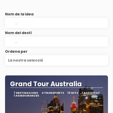
Nom de la idea
Nom del destí
Ordena per
La nostra selecció
Grand Tour Australia
7 DESTINACIONS
4 TRANSPORTS
10 NITS
1 ACTIVITAT
1 ASSEGURANCES