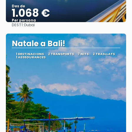
Des de
1.068 €
Per persona
DESTÍ:
Dubai
Veure
Natale a Bali!
1 DESTINACIONS
2 TRANSPORTS
7 NITS
2 TRASLLATS
1 ASSEGURANCES