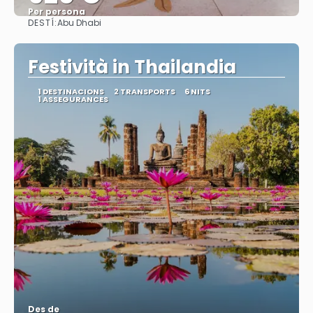
Per persona
DESTÍ:
Abu Dhabi
Veure
Festività in Thailandia
1 DESTINACIONS
2 TRANSPORTS
6 NITS
1 ASSEGURANCES
Des de