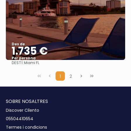
Des de
1.735 €
Per persona
DESTÍ:
Miami FL
Veure
1
2
SOBRE NOSALTRES
Discover Cilento
05504410654
Termes i condicions