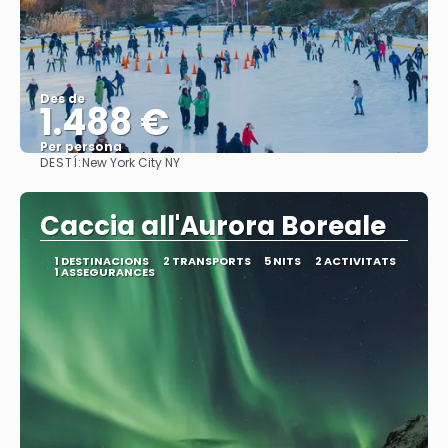
Des de
1.488 €
Per persona
DESTÍ:
New York City NY
Veure
Caccia all'Aurora Boreale
1 DESTINACIONS
2 TRANSPORTS
5 NITS
2 ACTIVITATS
1 ASSEGURANCES