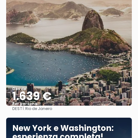
Des de
1.639 €
Per persona
DESTÍ:
Rio de Janeiro
Veure
New York e Washington:
esperienza completa!