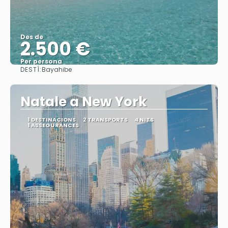
Des de
2.500 €
Per persona
DESTÍ:
Bayahibe
Veure
Natale a New York
1 DESTINACIONS
2 TRANSPORTS
4 NITS
1 ASSEGURANCES