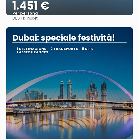
1.451 €
Per persona
DESTÍ:
Phuket
Veure
Dubai: speciale festività!
1 DESTINACIONS
2 TRANSPORTS
5 NITS
1 ASSEGURANCES