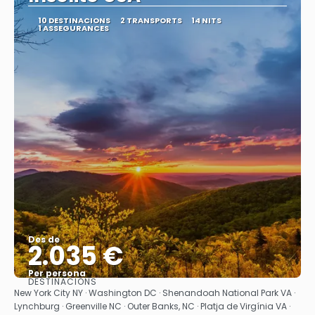
10 DESTINACIONS
2 TRANSPORTS
14 NITS
1 ASSEGURANCES
Des de
2.035 €
Per persona
DESTINACIONS
Veure
New York City NY · Washington DC · Shenandoah National Park VA ·
Lynchburg · Greenville NC · Outer Banks, NC · Platja de Virgínia VA ·