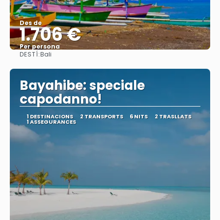
Des de
1.706 €
Per persona
DESTÍ:
Bali
Veure
Bayahibe: speciale
capodanno!
1 DESTINACIONS
2 TRANSPORTS
6 NITS
2 TRASLLATS
1 ASSEGURANCES