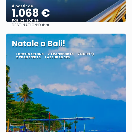
À partir de
1.068 €
Par personne
DESTINATION:
Dubaï
Afficher
Natale a Bali!
1 DESTINATIONS
2 TRANSPORTS
7 NUIT(S)
2 TRANSFERTS
1 ASSURANCES