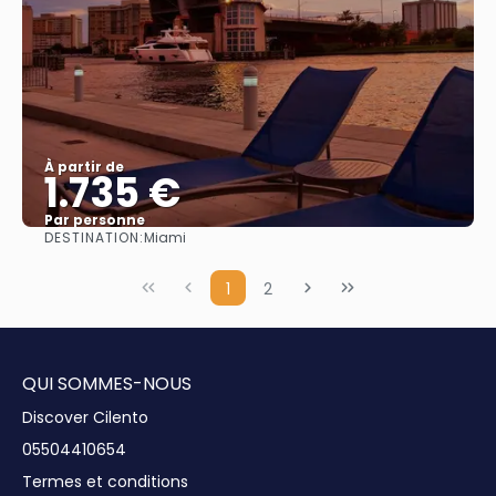
À partir de
1.735 €
Par personne
DESTINATION:
Miami
Afficher
1
2
QUI SOMMES-NOUS
Discover Cilento
05504410654
Termes et conditions