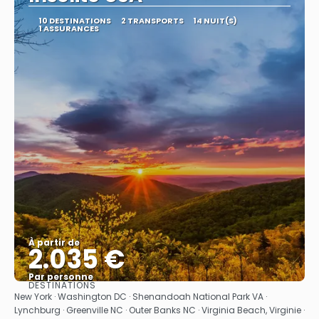
10 DESTINATIONS
2 TRANSPORTS
14 NUIT(S)
1 ASSURANCES
À partir de
2.035 €
Par personne
DESTINATIONS
Afficher
New York · Washington DC · Shenandoah National Park VA ·
Lynchburg · Greenville NC · Outer Banks NC · Virginia Beach, Virginie ·