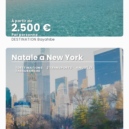
À partir de
2.500 €
Par personne
DESTINATION:
Bayahibe
Afficher
Natale a New York
1 DESTINATIONS
2 TRANSPORTS
4 NUIT(S)
1 ASSURANCES