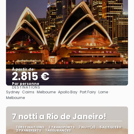
À partir de
2.815 €
Par personne
DESTINATIONS
Afficher
Sydney · Cairns · Melbourne · Apollo Bay · Port Fairy · Lorne ·
Melbourne
7 notti a Rio de Janeiro!
1 DESTINATIONS
2 TRANSPORTS
7 NUIT(S)
5 ACTIVITÉS
2 TRANSFERTS
1 ASSURANCES