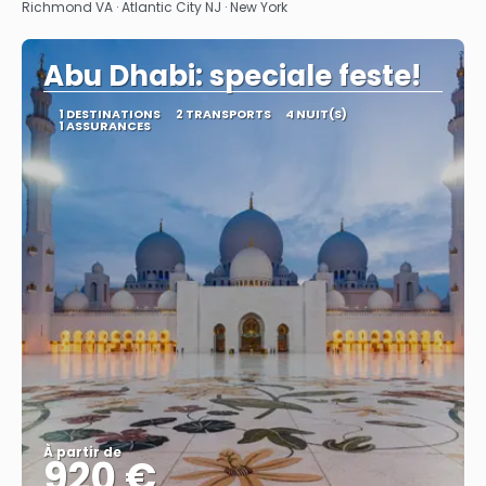
Richmond VA · Atlantic City NJ · New York
Abu Dhabi: speciale feste!
1 DESTINATIONS
2 TRANSPORTS
4 NUIT(S)
1 ASSURANCES
À partir de
920 €