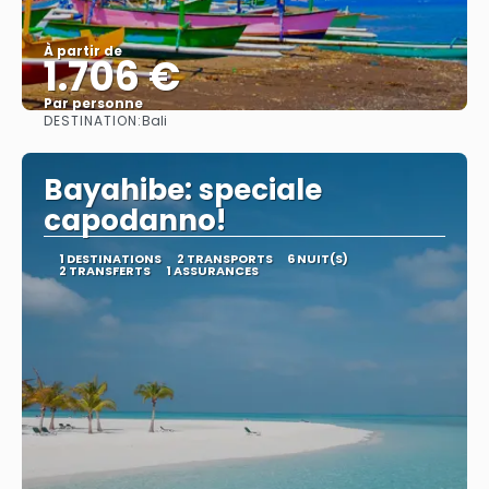
À partir de
1.706 €
Par personne
DESTINATION:
Bali
Afficher
Bayahibe: speciale
capodanno!
1 DESTINATIONS
2 TRANSPORTS
6 NUIT(S)
2 TRANSFERTS
1 ASSURANCES