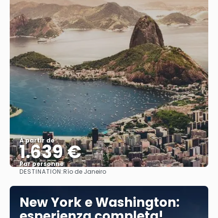
À partir de
1.639 €
Par personne
DESTINATION:
Río de Janeiro
Afficher
New York e Washington:
esperienza completa!