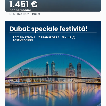
1.451 €
Par personne
DESTINATION:
Phuket
Afficher
Dubai: speciale festività!
1 DESTINATIONS
2 TRANSPORTS
5 NUIT(S)
1 ASSURANCES