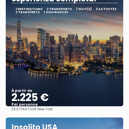
1 DESTINATIONS
2 TRANSPORTS
7 NUIT(S)
3 ACTIVITÉS
2 TRANSFERTS
1 ASSURANCES
À partir de
2.225 €
Par personne
DESTINATION:
New York
Afficher
Insolito USA