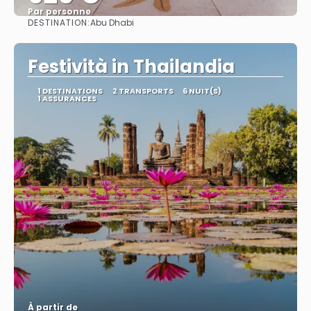
Par personne
DESTINATION:
Abu Dhabi
Afficher
Festività in Thailandia
1 DESTINATIONS
2 TRANSPORTS
6 NUIT(S)
1 ASSURANCES
À partir de