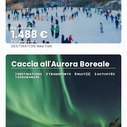
À partir de
1.488 €
Par personne
DESTINATION:
New York
Afficher
Caccia all'Aurora Boreale
1 DESTINATIONS
2 TRANSPORTS
5 NUIT(S)
2 ACTIVITÉS
1 ASSURANCES