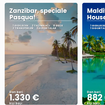
Zanzibar, speciale
Maldi
Pasqua!
Hous
1 GIDILECEK
2 TAŞIMA AĞI
8 GECE
1 GIDILECE
2 TRANSFERLER
1 SIGORTALAR
1 SIGORTA
Dan beri
Dan beri
1.330 €
882
kişi başı
kişi başı