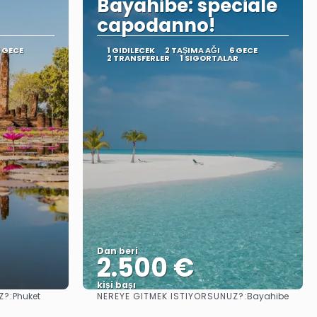
Bayahibe: speciale
capodanno!
 GECE
1 GIDILECEK
2 TAŞIMA AĞI
6 GECE
2 TRANSFERLER
1 SIGORTALAR
Dan beri
2.500 €
kişi başı
Z?:
NEREYE GITMEK ISTIYORSUNUZ?:
Phuket
Bayahibe
Görüntüle