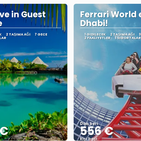
ve in Guest
Ferrari World 
e
Dhabi!
K
2 TAŞIMA AĞI
7 GECE
1 GIDILECEK
2 TAŞIMA AĞI
3
LAR
2 FAALIYETLER
1 SIGORTALAR
Dan beri
 €
556 €
kişi başı