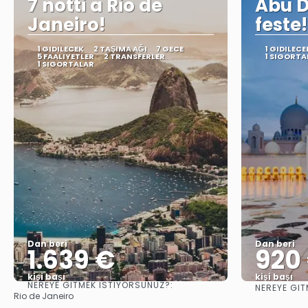
7 notti a Rio de
Abu D
Janeiro!
feste!
1 GIDILECEK
2 TAŞIMA AĞI
7 GECE
1 GIDILECE
5 FAALIYETLER
2 TRANSFERLER
1 SIGORTA
1 SIGORTALAR
Dan beri
Dan beri
1.639 €
920
kişi başı
kişi başı
NEREYE GITMEK ISTIYORSUNUZ?:
NEREYE GIT
Görüntüle
Rio de Janeiro