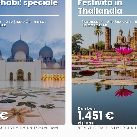
habi: speciale
Festività in
Thailandia
K
2 TAŞIMA AĞI
4 GECE
1 GIDILECEK
2 TAŞIMA AĞI
6
LAR
1 SIGORTALAR
Dan beri
 €
1.451 €
kişi başı
MEK ISTIYORSUNUZ?:
NEREYE GITMEK ISTIYORSUNU
Abu Dabi
Görüntüle
Görüntüle