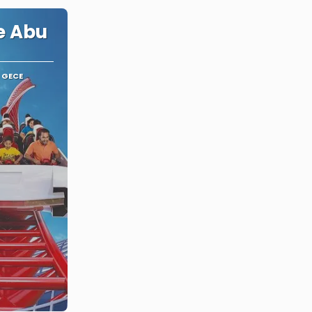
e Abu
 GECE